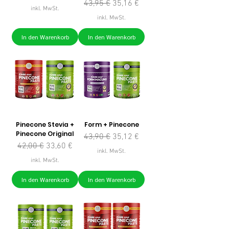
Standardpreis
Sale-Preis
43,95 €
35,16 €
inkl. MwSt.
inkl. MwSt.
In den Warenkorb
In den Warenkorb
Pinecone Stevia +
Form + Pinecone
Pinecone Original
Standardpreis
Sale-Preis
43,90 €
35,12 €
Standardpreis
Sale-Preis
42,00 €
33,60 €
inkl. MwSt.
inkl. MwSt.
In den Warenkorb
In den Warenkorb