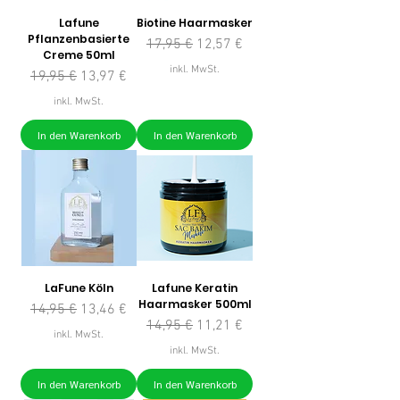
Lafune
Biotine Haarmasker
Pflanzenbasierte
Standardpreis
Sale-Preis
17,95 €
12,57 €
Creme 50ml
inkl. MwSt.
Standardpreis
Sale-Preis
19,95 €
13,97 €
inkl. MwSt.
In den Warenkorb
In den Warenkorb
LaFune Köln
Lafune Keratin
Haarmasker 500ml
Standardpreis
Sale-Preis
14,95 €
13,46 €
Standardpreis
Sale-Preis
14,95 €
11,21 €
inkl. MwSt.
inkl. MwSt.
In den Warenkorb
In den Warenkorb