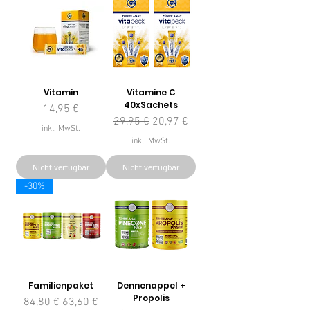
Vitamin
Vitamine C
40xSachets
Preis
14,95 €
Standardpreis
Sale-Preis
29,95 €
20,97 €
inkl. MwSt.
inkl. MwSt.
Nicht verfügbar
Nicht verfügbar
-30%
Familienpaket
Dennenappel +
Propolis
Standardpreis
Sale-Preis
84,80 €
63,60 €