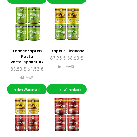
Tannenzapfen
Propolis Pinecone
Pasta
Standardpreis
Sale-Preis
87,95 €
68,60 €
Vorteilspaket 4x
inkl. MwSt.
Standardpreis
Sale-Preis
83,80 €
64,53 €
inkl. MwSt.
In den Warenkorb
In den Warenkorb