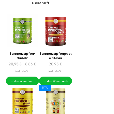
Geschäft
Tannenzapfen-
Tannenzapfenpast
Nudeln
e Stevia
Standardpreis
Sale-Preis
Preis
20,95 €
18,86 €
20,95 €
inkl. MwSt.
inkl. MwSt.
In den Warenkorb
In den Warenkorb
BTS