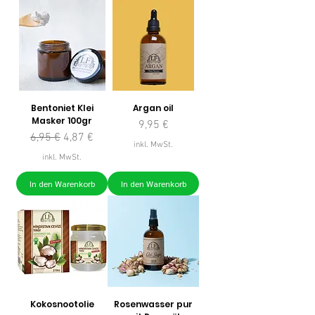
Bentoniet Klei
Argan oil
Masker 100gr
Preis
9,95 €
Standardpreis
Sale-Preis
6,95 €
4,87 €
inkl. MwSt.
inkl. MwSt.
In den Warenkorb
In den Warenkorb
Kokosnootolie
Rosenwasser pur