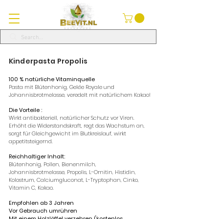
Kinderpasta Propolis
100 % natürliche Vitaminquelle
Pasta mit Blütenhonig, Gelée Royale und
Johannisbrotmelasse, veredelt mit natürlichem Kakao!
Die Vorteile :
Wirkt antibakteriell, natürlicher Schutz vor Viren.
Erhöht die Widerstandskraft, regt das Wachstum an,
sorgt für Gleichgewicht im Blutkreislauf, wirkt
appetitsteigernd.
Reichhaltiger Inhalt:
Blütenhonig, Pollen, Bienenmilch,
Johannisbrotmelasse, Propolis, L-Ornitin, Histidin,
Kolostrum, Calciumgluconat, L-Tryptophan, Cinko,
Vitamin C, Kakao.
Empfohlen ab 3 Jahren
Vor Gebrauch umrühren
Mit einem Holzlöffel verzehren (kostenlos