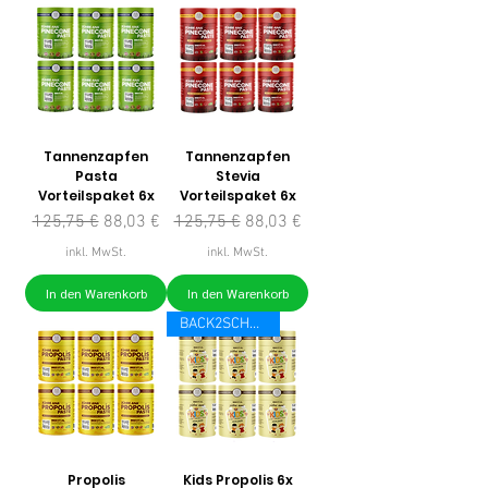
Tannenzapfen
Tannenzapfen
Pasta
Stevia
Vorteilspaket 6x
Vorteilspaket 6x
Standardpreis
Sale-Preis
Standardpreis
Sale-Preis
125,75 €
88,03 €
125,75 €
88,03 €
inkl. MwSt.
inkl. MwSt.
In den Warenkorb
In den Warenkorb
BACK2SCHOOL
Propolis
Kids Propolis 6x