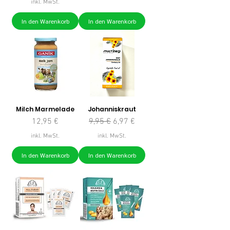
inkl. MwSt.
In den Warenkorb
In den Warenkorb
Milch Marmelade
Johanniskraut
Preis
Standardpreis
Sale-Preis
12,95 €
9,95 €
6,97 €
inkl. MwSt.
inkl. MwSt.
In den Warenkorb
In den Warenkorb