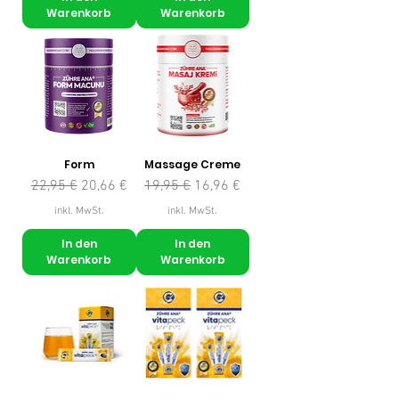
Warenkorb
Warenkorb
Form
Massage Creme
Standardpreis
Sale-Preis
Standardpreis
Sale-Preis
22,95 €
20,66 €
19,95 €
16,96 €
inkl. MwSt.
inkl. MwSt.
In den
In den
Warenkorb
Warenkorb