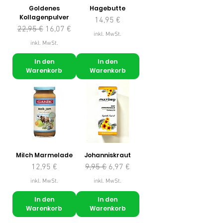
Goldenes
Hagebutte
Kollagenpulver
Preis
14,95 €
Standardpreis
Sale-Preis
22,95 €
16,07 €
inkl. MwSt.
inkl. MwSt.
In den
In den
Warenkorb
Warenkorb
Milch Marmelade
Johanniskraut
Preis
Standardpreis
Sale-Preis
12,95 €
9,95 €
6,97 €
inkl. MwSt.
inkl. MwSt.
In den
In den
Warenkorb
Warenkorb