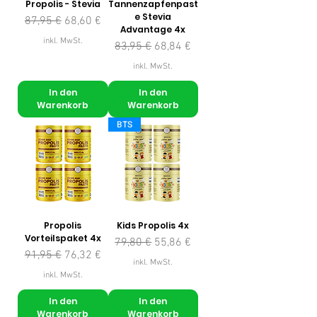
Propolis - Stevia
Tannenzapfenpast
e Stevia
Standardpreis
Sale-Preis
87,95 €
68,60 €
Advantage 4x
inkl. MwSt.
Standardpreis
Sale-Preis
83,95 €
68,84 €
inkl. MwSt.
In den
In den
Warenkorb
Warenkorb
BTS
Propolis
Kids Propolis 4x
Vorteilspaket 4x
Standardpreis
Sale-Preis
79,80 €
55,86 €
Standardpreis
Sale-Preis
91,95 €
76,32 €
inkl. MwSt.
inkl. MwSt.
In den
In den
Warenkorb
Warenkorb