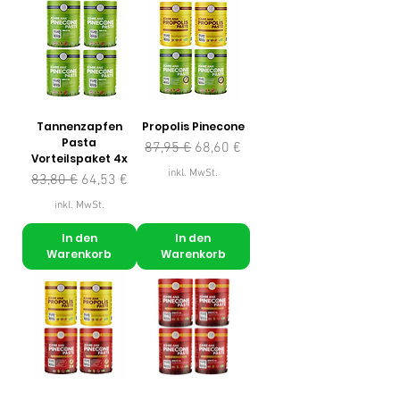
Tannenzapfen
Propolis Pinecone
Pasta
Standardpreis
Sale-Preis
87,95 €
68,60 €
Vorteilspaket 4x
inkl. MwSt.
Standardpreis
Sale-Preis
83,80 €
64,53 €
inkl. MwSt.
In den
In den
Warenkorb
Warenkorb