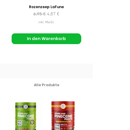
Rozenzeep LaFune
Standardpreis
Sale-Preis
6,95 €
4,87 €
inkl. MwSt.
In den Warenkorb
Alle Produkte