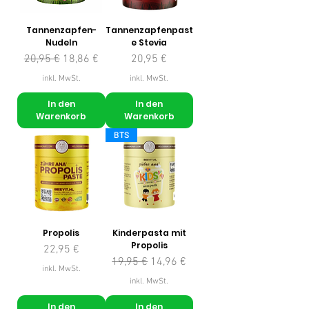
Tannenzapfen-
Tannenzapfenpast
Nudeln
e Stevia
Standardpreis
Sale-Preis
Preis
20,95 €
18,86 €
20,95 €
inkl. MwSt.
inkl. MwSt.
In den
In den
Warenkorb
Warenkorb
BTS
Propolis
Kinderpasta mit
Propolis
Preis
22,95 €
Standardpreis
Sale-Preis
19,95 €
14,96 €
inkl. MwSt.
inkl. MwSt.
In den
In den