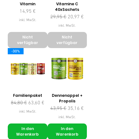
Vitamin
Vitamine C
40xSachets
Preis
14,95 €
Standardpreis
Sale-Preis
29,95 €
20,97 €
inkl. MwSt.
inkl. MwSt.
Nicht
Nicht
verfügbar
verfügbar
-30%
Familienpaket
Dennenappel +
Propolis
Standardpreis
Sale-Preis
84,80 €
63,60 €
Standardpreis
Sale-Preis
43,95 €
35,16 €
inkl. MwSt.
inkl. MwSt.
In den
In den
Warenkorb
Warenkorb