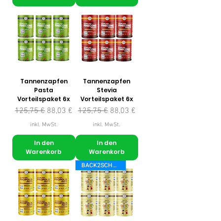
Tannenzapfen
Tannenzapfen
Pasta
Stevia
Vorteilspaket 6x
Vorteilspaket 6x
Standardpreis
Sale-Preis
Standardpreis
Sale-Preis
125,75 €
88,03 €
125,75 €
88,03 €
inkl. MwSt.
inkl. MwSt.
In den
In den
Warenkorb
Warenkorb
BACK2SCHOOL