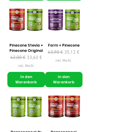
Pinecone Stevia +
Form + Pinecone
Pinecone Original
Standardpreis
Sale-Preis
43,90 €
35,12 €
Standardpreis
Sale-Preis
42,00 €
33,60 €
inkl. MwSt.
inkl. MwSt.
In den
In den
Warenkorb
Warenkorb