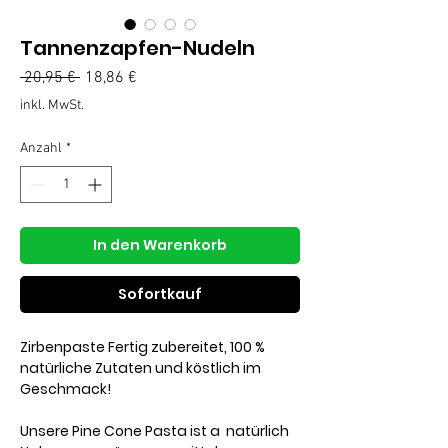
Tannenzapfen-Nudeln
Standardpreis
Sale-
 20,95 € 
18,86 €
Preis
inkl. MwSt.
Anzahl
*
In den Warenkorb
Sofortkauf
Zirbenpaste Fertig zubereitet, 100 %
natürliche Zutaten und köstlich im
Geschmack!
Unsere Pine Cone Pasta ist a natürlich