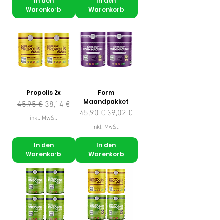
In den
In den
Warenkorb
Warenkorb
Propolis 2x
Form
Maandpakket
Standardpreis
Sale-Preis
45,95 €
38,14 €
Standardpreis
Sale-Preis
45,90 €
39,02 €
inkl. MwSt.
inkl. MwSt.
In den
In den
Warenkorb
Warenkorb