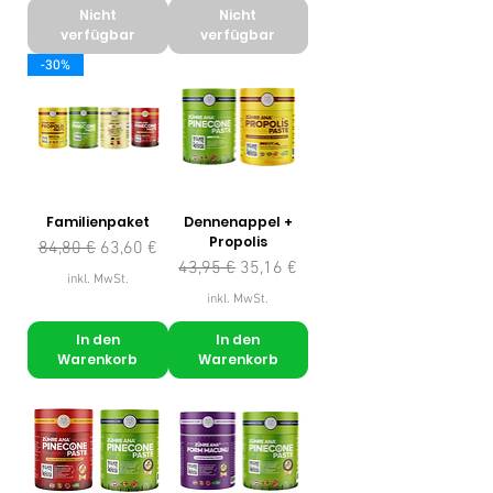
Nicht
Nicht
verfügbar
verfügbar
-30%
Familienpaket
Dennenappel +
Propolis
Standardpreis
Sale-Preis
84,80 €
63,60 €
Standardpreis
Sale-Preis
43,95 €
35,16 €
inkl. MwSt.
inkl. MwSt.
In den
In den
Warenkorb
Warenkorb