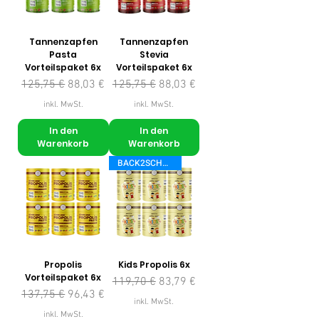
Tannenzapfen
Tannenzapfen
Pasta
Stevia
Vorteilspaket 6x
Vorteilspaket 6x
Standardpreis
Sale-Preis
Standardpreis
Sale-Preis
125,75 €
88,03 €
125,75 €
88,03 €
inkl. MwSt.
inkl. MwSt.
In den
In den
Warenkorb
Warenkorb
BACK2SCHOOL
Propolis
Kids Propolis 6x
Vorteilspaket 6x
Standardpreis
Sale-Preis
119,70 €
83,79 €
Standardpreis
Sale-Preis
137,75 €
96,43 €
inkl. MwSt.
inkl. MwSt.