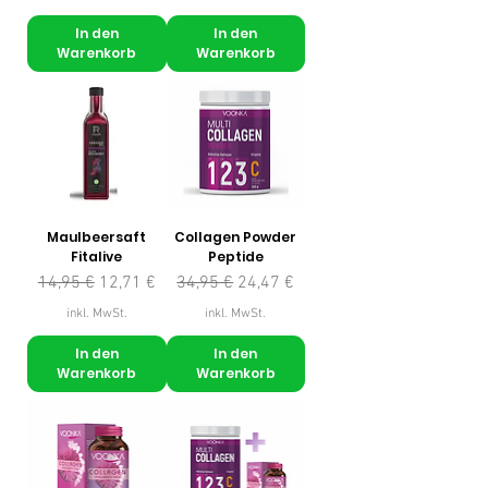
In den
In den
Warenkorb
Warenkorb
Maulbeersaft
Collagen Powder
Fitalive
Peptide
Standardpreis
Sale-Preis
Standardpreis
Sale-Preis
14,95 €
12,71 €
34,95 €
24,47 €
inkl. MwSt.
inkl. MwSt.
In den
In den
Warenkorb
Warenkorb