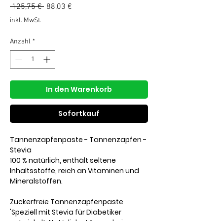
Standardpreis
Sale-
 125,75 € 
88,03 €
Preis
inkl. MwSt.
Anzahl
*
In den Warenkorb
Sofortkauf
Tannenzapfenpaste - Tannenzapfen -
Stevia
100 % natürlich, enthält seltene
Inhaltsstoffe, reich an Vitaminen und
Mineralstoffen.
Zuckerfreie Tannenzapfenpaste
'Speziell mit Stevia für Diabetiker