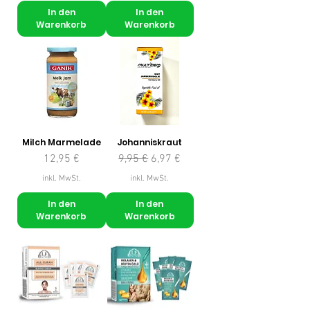
In den
In den
Warenkorb
Warenkorb
Milch Marmelade
Johanniskraut
Preis
Standardpreis
Sale-Preis
12,95 €
9,95 €
6,97 €
inkl. MwSt.
inkl. MwSt.
In den
In den
Warenkorb
Warenkorb