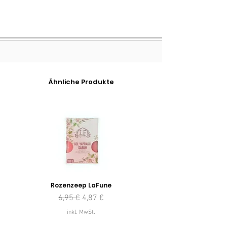
Ähnliche Produkte
Rozenzeep LaFune
Standardpreis
Sale-Preis
6,95 €
4,87 €
inkl. MwSt.