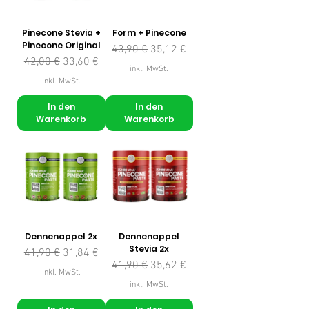
Pinecone Stevia +
Form + Pinecone
Pinecone Original
Standardpreis
Sale-Preis
43,90 €
35,12 €
Standardpreis
Sale-Preis
42,00 €
33,60 €
inkl. MwSt.
inkl. MwSt.
In den
In den
Warenkorb
Warenkorb
Dennenappel 2x
Dennenappel
Stevia 2x
Standardpreis
Sale-Preis
41,90 €
31,84 €
Standardpreis
Sale-Preis
41,90 €
35,62 €
inkl. MwSt.
inkl. MwSt.