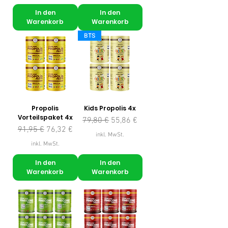
In den
In den
Warenkorb
Warenkorb
BTS
Propolis
Kids Propolis 4x
Vorteilspaket 4x
Standardpreis
Sale-Preis
79,80 €
55,86 €
Standardpreis
Sale-Preis
91,95 €
76,32 €
inkl. MwSt.
inkl. MwSt.
In den
In den
Warenkorb
Warenkorb