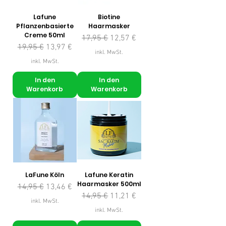
Lafune
Biotine
Pflanzenbasierte
Haarmasker
Creme 50ml
Standardpreis
Sale-Preis
17,95 €
12,57 €
Standardpreis
Sale-Preis
19,95 €
13,97 €
inkl. MwSt.
inkl. MwSt.
In den
In den
Warenkorb
Warenkorb
LaFune Köln
Lafune Keratin
Haarmasker 500ml
Standardpreis
Sale-Preis
14,95 €
13,46 €
Standardpreis
Sale-Preis
14,95 €
11,21 €
inkl. MwSt.
inkl. MwSt.