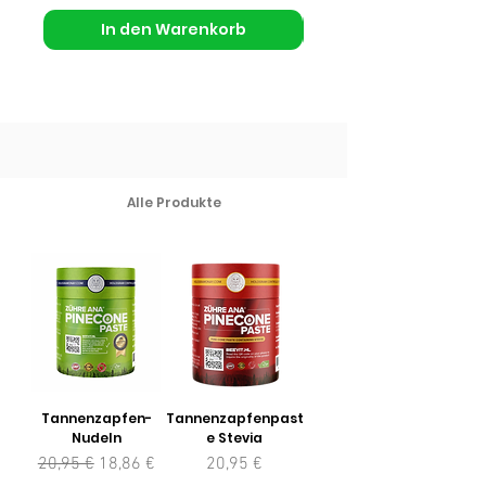
In den Warenkorb
Alle Produkte
Tannenzapfen-
Tannenzapfenpast
Nudeln
e Stevia
Standardpreis
Sale-Preis
Preis
20,95 €
18,86 €
20,95 €