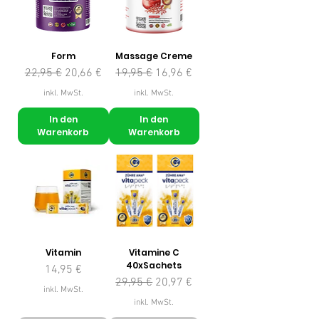
Form
Massage Creme
Standardpreis
Sale-Preis
Standardpreis
Sale-Preis
22,95 €
20,66 €
19,95 €
16,96 €
inkl. MwSt.
inkl. MwSt.
In den
In den
Warenkorb
Warenkorb
Vitamin
Vitamine C
40xSachets
Preis
14,95 €
Standardpreis
Sale-Preis
29,95 €
20,97 €
inkl. MwSt.
inkl. MwSt.