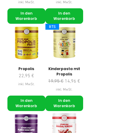
inkl. MwSt.
inkl. MwSt.
In den
In den
Warenkorb
Warenkorb
BTS
Propolis
Kinderpasta mit
Propolis
Preis
22,95 €
Standardpreis
Sale-Preis
19,95 €
14,96 €
inkl. MwSt.
inkl. MwSt.
In den
In den
Warenkorb
Warenkorb