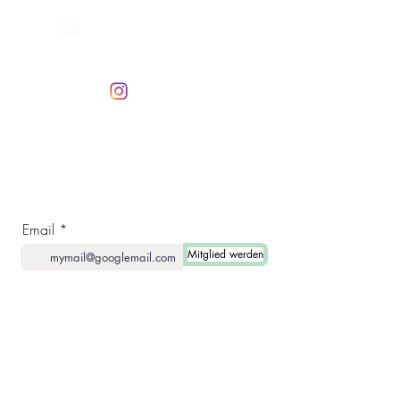
Mailen Sie uns
Antwort innerhalb von 24
Stunden
Folge uns auf
Instagram
Werden Sie Mitglied und erhalten Sie
Sonderangebote!
Email
Mitglied werden
BEEVIT-HAUS
Tannenzapfen-
Nudeln