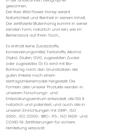
in der unberührten Geographie
gewonnen.
Der Raw Wild Flower Honey vereint
Natürlichkeit und Reinheit in seinem Inhalt.
Der zertifizierte Blütenhonig kommt in seiner
reinsten Form,
natürlich und rein, wie im
Bienenstock auf Ihren Tisch...
Es enthält keine Zusatzstoffe,
Konservierungsmittel, Farbstoffe, Alkohol,
Glykol, Gluten, GVO, zugesetzten Zucker
oder zugesetztes Öl. Es wird mit Bio-
Rohhonig nach den Grundsätzen der
guten Imkerei nach einem
Vertragsimkereimodell hergestellt. Die
Formeln aller unserer Produkte werden in
unserem Forschungs- und
Entwicklungszentrum entwickelt, alle 100 %
natürlich und patentiert, und auch alle in
unseren Einrichtungen mit GMP-, ISO
9000-, ISO 22000-, BRC-, IFS-, ISO 14001- und
COVID-19-Zertifizierungen für sichere
Herstellung verpackt.