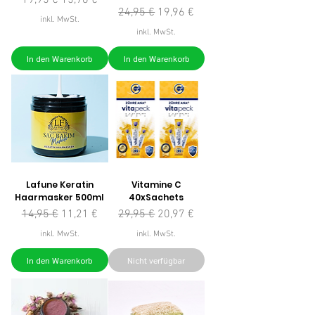
19,95 €
15,96 €
Standardpreis
Sale-Preis
24,95 €
19,96 €
inkl. MwSt.
inkl. MwSt.
In den Warenkorb
In den Warenkorb
Lafune Keratin
Vitamine C
Haarmasker 500ml
40xSachets
Standardpreis
Sale-Preis
Standardpreis
Sale-Preis
14,95 €
11,21 €
29,95 €
20,97 €
inkl. MwSt.
inkl. MwSt.
In den Warenkorb
Nicht verfügbar