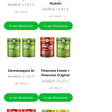
Nudeln
Standardpreis
Sale-Preis
84,80 €
63,60 €
Standardpreis
Sale-Preis
20,95 €
18,86 €
inkl. MwSt.
inkl. MwSt.
In den Warenkorb
In den Warenkorb
Dennenappel 2x
Pinecone Stevia +
Pinecone Original
Standardpreis
Sale-Preis
41,90 €
31,84 €
Standardpreis
Sale-Preis
42,00 €
33,60 €
inkl. MwSt.
inkl. MwSt.
In den Warenkorb
In den Warenkorb