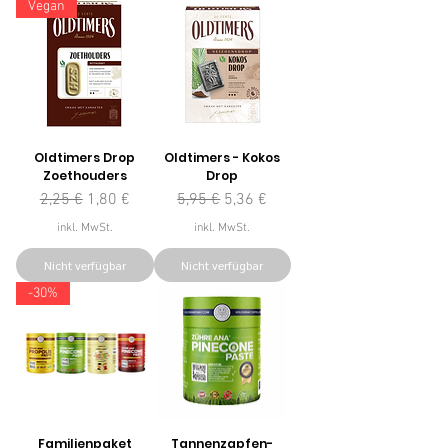
Vegan
Oldtimers Drop
Oldtimers - Kokos
Zoethouders
Drop
Standardpreis
Sale-Preis
Standardpreis
Sale-Preis
2,25 €
1,80 €
5,95 €
5,36 €
inkl. MwSt.
inkl. MwSt.
Nicht verfügbar
Nicht verfügbar
-30%
Familienpaket
Tannenzapfen-