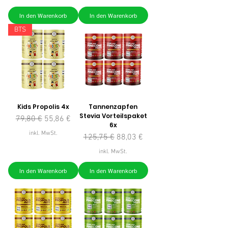
In den Warenkorb
In den Warenkorb
BTS
Kids Propolis 4x
Tannenzapfen
Stevia Vorteilspaket
Standardpreis
Sale-Preis
79,80 €
55,86 €
6x
inkl. MwSt.
Standardpreis
Sale-Preis
125,75 €
88,03 €
inkl. MwSt.
In den Warenkorb
In den Warenkorb