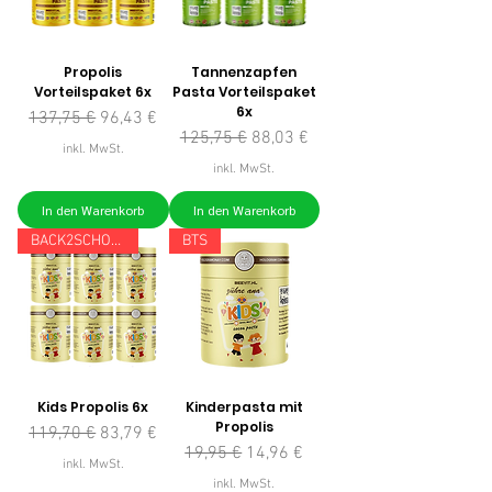
Propolis
Tannenzapfen
Vorteilspaket 6x
Pasta Vorteilspaket
6x
Standardpreis
Sale-Preis
137,75 €
96,43 €
Standardpreis
Sale-Preis
125,75 €
88,03 €
inkl. MwSt.
inkl. MwSt.
In den Warenkorb
In den Warenkorb
BACK2SCHOOL
BTS
Kids Propolis 6x
Kinderpasta mit
Propolis
Standardpreis
Sale-Preis
119,70 €
83,79 €
Standardpreis
Sale-Preis
19,95 €
14,96 €
inkl. MwSt.
inkl. MwSt.