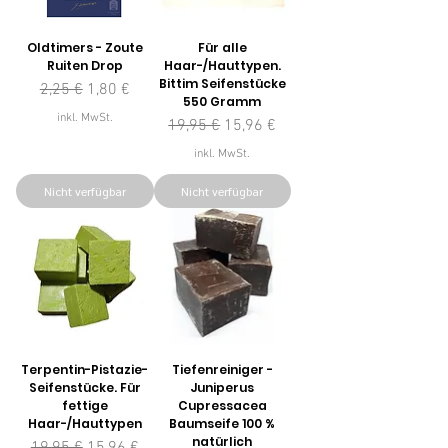
Oldtimers - Zoute
Für alle
Ruiten Drop
Haar-/Hauttypen.
Bittim Seifenstücke
Standardpreis
Sale-Preis
2,25 €
1,80 €
550 Gramm
inkl. MwSt.
Standardpreis
Sale-Preis
19,95 €
15,96 €
inkl. MwSt.
Nicht verfügbar
Nicht verfügbar
Terpentin-Pistazie-
Tiefenreiniger -
Seifenstücke. Für
Juniperus
fettige
Cupressacea
Haar-/Hauttypen
Baumseife 100 %
natürlich
Standardpreis
Sale-Preis