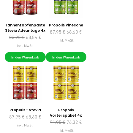
Tannenzapfenpaste
Propolis Pinecone
Stevia Advantage 4x
Standardpreis
Sale-Preis
87,95 €
68,60 €
Standardpreis
Sale-Preis
83,95 €
68,84 €
inkl. MwSt.
inkl. MwSt.
In den Warenkorb
In den Warenkorb
Propolis - Stevia
Propolis
Vorteilspaket 4x
Standardpreis
Sale-Preis
87,95 €
68,60 €
Standardpreis
Sale-Preis
91,95 €
76,32 €
inkl. MwSt.
inkl. MwSt.