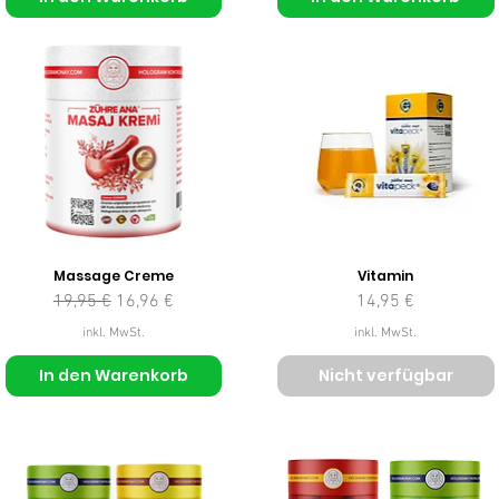
Massage Creme
Vitamin
Standardpreis
Sale-Preis
Preis
19,95 €
16,96 €
14,95 €
inkl. MwSt.
inkl. MwSt.
In den Warenkorb
Nicht verfügbar