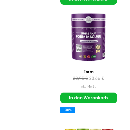
Form
Standardpreis
Sale-Preis
22,95 €
20,66 €
inkl. MwSt.
In den Warenkorb
-30%