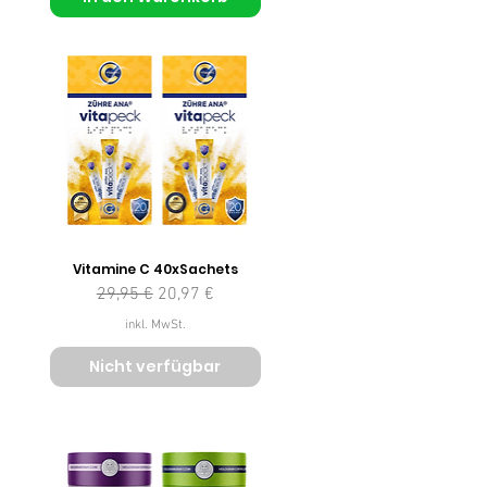
Vitamine C 40xSachets
Standardpreis
Sale-Preis
29,95 €
20,97 €
inkl. MwSt.
Nicht verfügbar