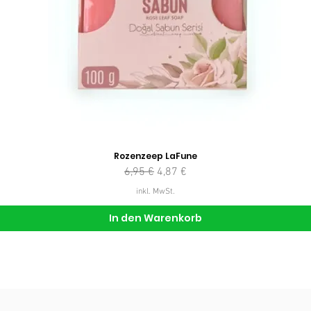
Rozenzeep LaFune
Standardpreis
Sale-Preis
6,95 €
4,87 €
inkl. MwSt.
In den Warenkorb