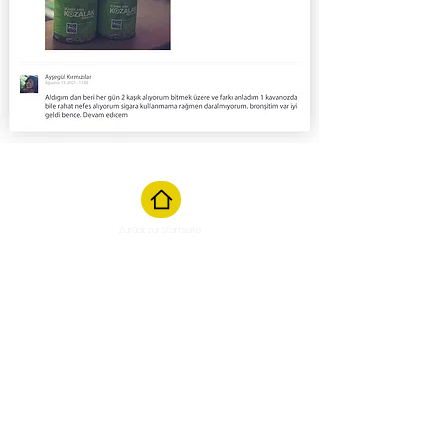
Zurück zur Startseite
Chat beginnen
M
Manic Montag / Samstag von
10:00 bis 17:00 Uhr
Mailen Sie uns
Antwort innerhalb von 24
Stunden