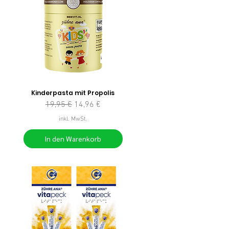
Kinderpasta mit Propolis
Standardpreis
Sale-Preis
19,95 €
14,96 €
inkl. MwSt.
In den Warenkorb