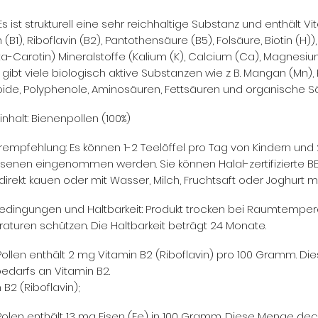
 Es ist strukturell eine sehr reichhaltige Substanz und enthält Vi
 (B1), Riboflavin (B2), Pantothensäure (B5), Folsäure, Biotin (H)
ta-Carotin) Mineralstoffe (Kalium (K), Calcium (Ca), Magnesium 
 gibt viele biologisch aktive Substanzen wie z B. Mangan (Mn),
oide, Polyphenole, Aminosäuren, Fettsäuren und organische S
inhalt: Bienenpollen (100%)
empfehlung: Es können 1-2 Teelöffel pro Tag von Kindern und 
senen eingenommen werden. Sie können Halal-zertifizierte BE
 direkt kauen oder mit Wasser, Milch, Fruchtsaft oder Joghurt m
edingungen und Haltbarkeit: Produkt trocken bei Raumtemperat
turen schützen. Die Haltbarkeit beträgt 24 Monate.
Pollen enthält 2 mg Vitamin B2 (Riboflavin) pro 100 Gramm. Di
edarfs an Vitamin B2.
 B2 (Riboflavin);
Polen enthält 13 mg Eisen (Fe) in 100 Gramm. Diese Menge deck