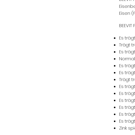
Eisenbe
Eisen (F
BEEVIT 
Es träg
Trägt
t
​​
Es träg
Normal
Es träg
Es träg
Trägt
t
​​
Es träg
Es träg
Es träg
Es träg
Es träg
Es träg
Zink spi