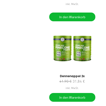
inkl. MwSt.
In den Warenkorb
Dennenappel 2x
Standardpreis
Sale-Preis
41,90 €
31,84 €
inkl. MwSt.
In den Warenkorb