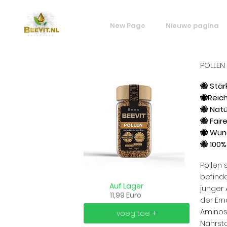
New Page
Nieuwe pagina
POLLEN
🐝 Stä
🐝Reic
🐝 Natü
🐝 Fair
🐝 Wun
🐝 100
Pollen 
befinde
Auf Lager
junger 
11,99 Euro
der Ern
Aminos
voeg toe +
Nährsto