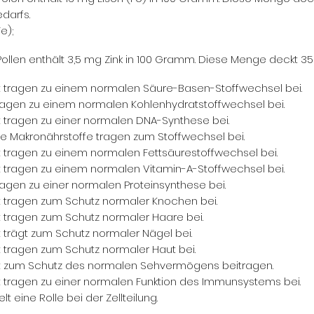
darfs.
e);
Pollen enthält 3,5 mg Zink in 100 Gramm. Diese Menge deckt 35 
t
tragen zu einem normalen Säure-Basen-Stoffwechsel bei.
​​
ragen zu einem normalen Kohlenhydratstoffwechsel bei.
t
tragen zu einer normalen DNA-Synthese bei.
​​
e Makronährstoffe tragen zum Stoffwechsel bei.
t
tragen zu einem normalen Fettsäurestoffwechsel bei.
​​
t
tragen zu einem normalen Vitamin-A-Stoffwechsel bei.
​​
ragen zu einer normalen Proteinsynthese bei.
t
tragen zum Schutz normaler Knochen bei.
​​
t
tragen zum Schutz normaler Haare bei.
​​
t
trägt zum Schutz normaler Nägel bei.
​​
t
tragen zum Schutz normaler Haut bei.
​​
t
zum Schutz des normalen Sehvermögens beitragen.
​​
t
tragen zu einer normalen Funktion des Immunsystems bei.
​​
elt eine Rolle bei der Zellteilung.