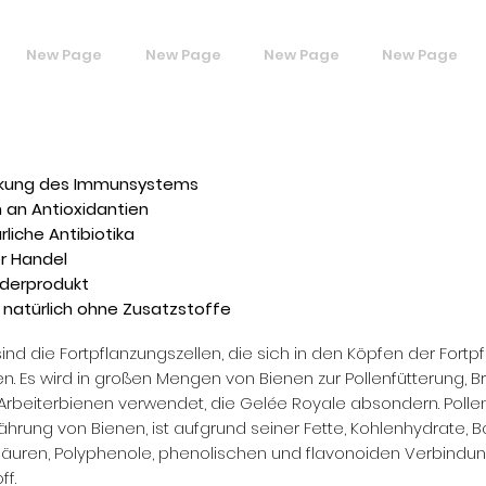
New Page
New Page
New Page
New Page
rkung des Immunsystems
h an Antioxidantien
rliche Antibiotika
er Handel
derprodukt
% natürlich ohne Zusatzstoffe
​
sind die Fortpflanzungszellen, die sich in den Köpfen der For
n. Es wird in großen Mengen von Bienen zur Pollenfütterung, B
Arbeiterbienen verwendet, die Gelée Royale absondern. Pollen,
ährung von Bienen, ist aufgrund seiner Fette, Kohlenhydrate, Bal
äuren, Polyphenole, phenolischen und flavonoiden Verbindung
ff.