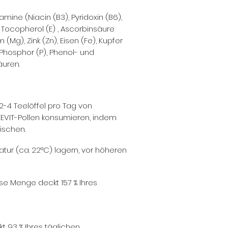
tamine (Niacin (B3), Pyridoxin (B6),
), Tocopherol (E) , Ascorbinsäure
(Mg), Zink (Zn), Eisen (Fe), Kupfer
 Phosphor (P), Phenol- und
äuren.
2-4 Teelöffel pro Tag von
EVIT-Pollen konsumieren, indem
ischen.
ur (ca. 22°C) lagern, vor höheren
ese Menge deckt 157 % Ihres
t 93 % Ihres täglichen