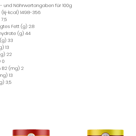
e- und Nährwertangaben für 100g
 (kj-kcal) 1498-356
 7,5
gtes Fett (g) 2.8
hydrate (g) 44
(g) 33
g) 13
(g) 22
) 0
n B2 (mg) 2
mg) 13
g) 3,5