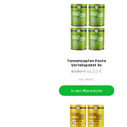
Tannenzapfen Pasta
Vorteilspaket 4x
Standardpreis
Sale-Preis
83,80 €
64,53 €
inkl. MwSt.
In den Warenkorb