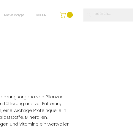
New Page
MEER
tpflanzungsorgane von Pflanzen
rutfütterung und zur Fütterung
 eine wichtige Proteinquelle in
laststoffe, Mineralien,
en und Vitamine ein wertvoller