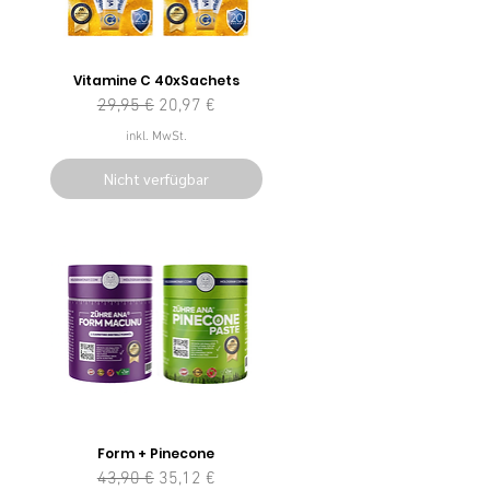
Vitamine C 40xSachets
Standardpreis
Sale-Preis
29,95 €
20,97 €
inkl. MwSt.
Nicht verfügbar
Form + Pinecone
Standardpreis
Sale-Preis
43,90 €
35,12 €