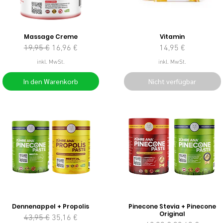
Massage Creme
Vitamin
Standardpreis
Sale-Preis
Preis
19,95 €
16,96 €
14,95 €
inkl. MwSt.
inkl. MwSt.
In den Warenkorb
Nicht verfügbar
Dennenappel + Propolis
Pinecone Stevia + Pinecone
Original
Standardpreis
Sale-Preis
43,95 €
35,16 €