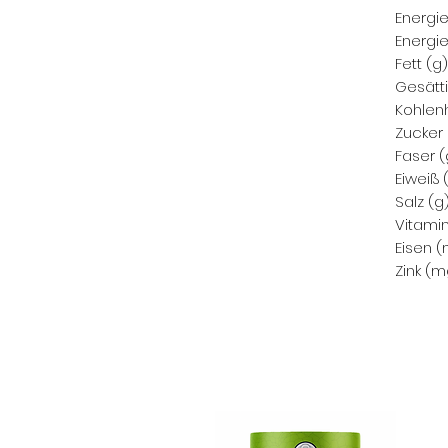
Energi
Energie
Fett (g)
Gesätti
Kohlen
Zucker 
Faser (
Eiweiß 
Salz (g
Vitami
Eisen (
Zink (m