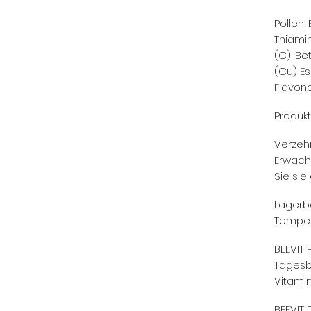
Pollen;
Thiamin
(C), Be
(Cu) Es
Flavon
Produkt
Verzehr
Erwach
Sie sie
Lagerb
Tempera
BEEVIT 
Tagesb
Vitamin
BEEVIT 