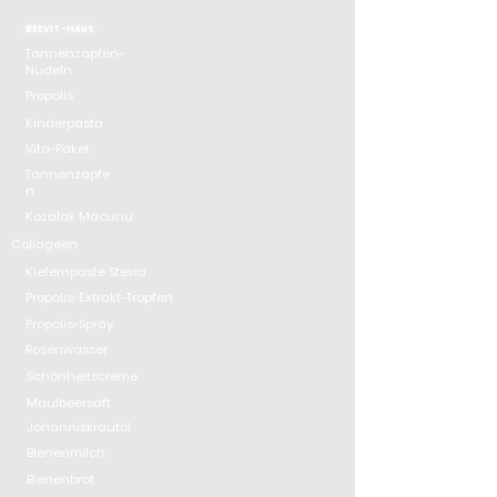
BEEVIT-HAUS
Tannenzapfen-
Nudeln
Propolis
Kinderpasta
Vita-Paket
Tannenzapfe
n
Kozalak Macunu
Collageen
Kiefernpaste Stevia
Propolis-Extrakt-Tropfen
Propolis-Spray
Rosenwasser
Schönheitscreme
Maulbeersaft
Johanniskrautöl
Bienenmilch
Bienenbrot