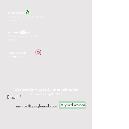
Chat beginnen
M
Manic Montag / Samstag von
10:00 bis 17:00 Uhr
Mailen Sie uns
Antwort innerhalb von 24
Stunden
Folge uns auf
Instagram
Werden Sie Mitglied und erhalten Sie
Sonderangebote!
Email
Mitglied werden