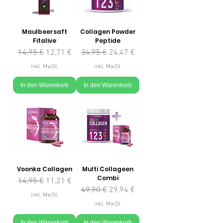
Maulbeersaft
Collagen Powder
Fitalive
Peptide
Standardpreis
Sale-Preis
Standardpreis
Sale-Preis
14,95 €
12,71 €
34,95 €
24,47 €
inkl. MwSt.
inkl. MwSt.
In den Warenkorb
In den Warenkorb
Voonka Collagen
Multi Collageen
Combi
Standardpreis
Sale-Preis
14,95 €
11,21 €
Standardpreis
Sale-Preis
49,90 €
29,94 €
inkl. MwSt.
inkl. MwSt.
In den Warenkorb
In den Warenkorb