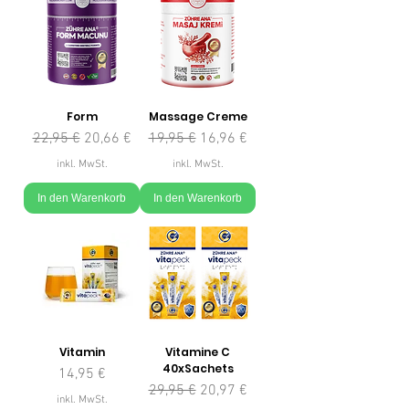
Form
Massage Creme
Standardpreis
Sale-Preis
Standardpreis
Sale-Preis
22,95 €
20,66 €
19,95 €
16,96 €
inkl. MwSt.
inkl. MwSt.
In den Warenkorb
In den Warenkorb
Vitamin
Vitamine C
40xSachets
Preis
14,95 €
Standardpreis
Sale-Preis
29,95 €
20,97 €
inkl. MwSt.