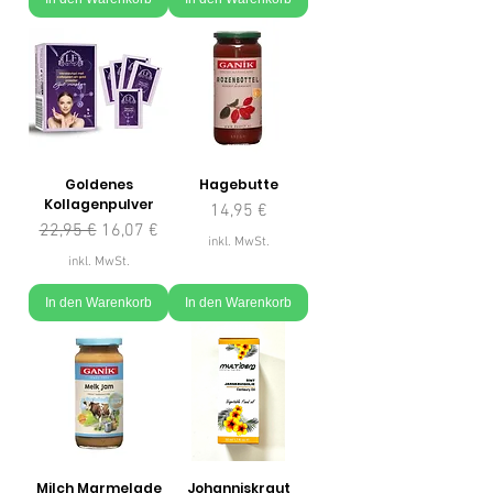
Goldenes
Hagebutte
Kollagenpulver
Preis
14,95 €
Standardpreis
Sale-Preis
22,95 €
16,07 €
inkl. MwSt.
inkl. MwSt.
In den Warenkorb
In den Warenkorb
Milch Marmelade
Johanniskraut