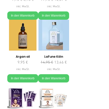
inkl. MwSt.
inkl. MwSt.
In den Warenkorb
In den Warenkorb
Argan oil
LaFune Köln
Preis
Standardpreis
Sale-Preis
9,95 €
14,95 €
13,46 €
inkl. MwSt.
inkl. MwSt.
In den Warenkorb
In den Warenkorb