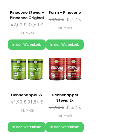
Pinecone Stevia +
Form + Pinecone
Pinecone Original
Standardpreis
Sale-Preis
43,90 €
35,12 €
Standardpreis
Sale-Preis
42,00 €
33,60 €
inkl. MwSt.
inkl. MwSt.
In den Warenkorb
In den Warenkorb
Dennenappel 2x
Dennenappel
Stevia 2x
Standardpreis
Sale-Preis
41,90 €
31,84 €
Standardpreis
Sale-Preis
41,90 €
35,62 €
inkl. MwSt.
inkl. MwSt.
In den Warenkorb
In den Warenkorb