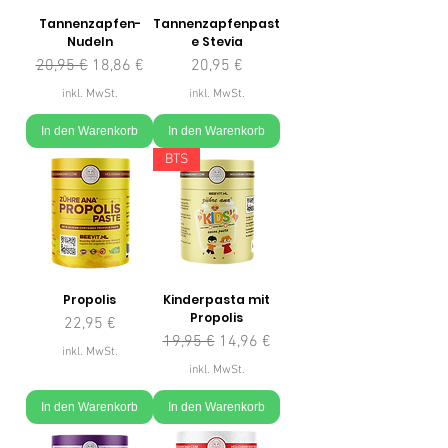
Tannenzapfen-
Tannenzapfenpast
Nudeln
e Stevia
Standardpreis
Sale-Preis
Preis
20,95 €
18,86 €
20,95 €
inkl. MwSt.
inkl. MwSt.
In den Warenkorb
In den Warenkorb
BTS
Propolis
Kinderpasta mit
Propolis
Preis
22,95 €
Standardpreis
Sale-Preis
19,95 €
14,96 €
inkl. MwSt.
inkl. MwSt.
In den Warenkorb
In den Warenkorb