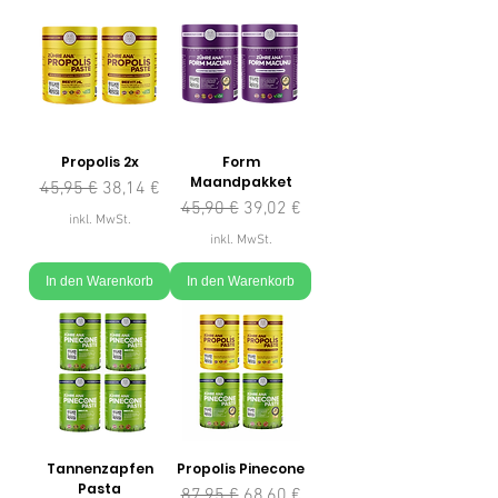
Propolis 2x
Form
Maandpakket
Standardpreis
Sale-Preis
45,95 €
38,14 €
Standardpreis
Sale-Preis
45,90 €
39,02 €
inkl. MwSt.
inkl. MwSt.
In den Warenkorb
In den Warenkorb
Tannenzapfen
Propolis Pinecone
Pasta
Standardpreis
Sale-Preis
87,95 €
68,60 €