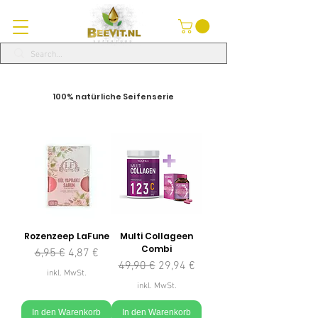
100% natürliche Seifenserie
Rozenzeep LaFune
Multi Collageen
Combi
Standardpreis
Sale-Preis
6,95 €
4,87 €
Standardpreis
Sale-Preis
49,90 €
29,94 €
inkl. MwSt.
inkl. MwSt.
In den Warenkorb
In den Warenkorb