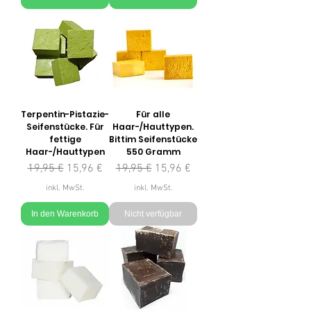
Terpentin-Pistazie-
Für alle
Seifenstücke. Für
Haar-/Hauttypen.
fettige
Bittim Seifenstücke
Haar-/Hauttypen
550 Gramm
Standardpreis
Sale-Preis
Standardpreis
Sale-Preis
19,95 €
15,96 €
19,95 €
15,96 €
inkl. MwSt.
inkl. MwSt.
In den Warenkorb
Nicht verfügbar