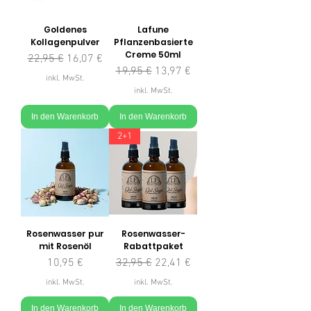
Goldenes
Lafune
Kollagenpulver
Pflanzenbasierte
Creme 50ml
Standardpreis
Sale-Preis
22,95 €
16,07 €
Standardpreis
Sale-Preis
19,95 €
13,97 €
inkl. MwSt.
inkl. MwSt.
In den Warenkorb
In den Warenkorb
2+1
Rosenwasser pur
Rosenwasser-
mit Rosenöl
Rabattpaket
Preis
Standardpreis
Sale-Preis
10,95 €
32,95 €
22,41 €
inkl. MwSt.
inkl. MwSt.
In den Warenkorb
In den Warenkorb