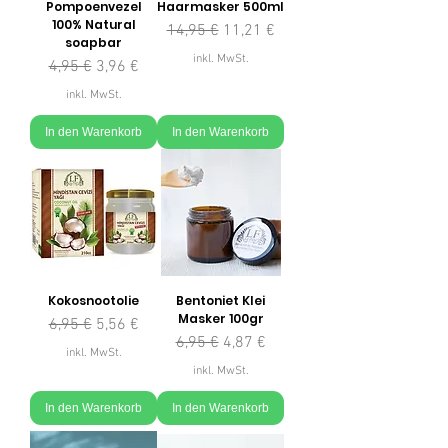
Pompoenvezel
Haarmasker 500ml
100% Natural
Standardpreis
Sale-Preis
14,95 €
11,21 €
soapbar
inkl. MwSt.
Standardpreis
Sale-Preis
4,95 €
3,96 €
inkl. MwSt.
In den Warenkorb
In den Warenkorb
Kokosnootolie
Bentoniet Klei
Masker 100gr
Standardpreis
Sale-Preis
6,95 €
5,56 €
Standardpreis
Sale-Preis
6,95 €
4,87 €
inkl. MwSt.
inkl. MwSt.
In den Warenkorb
In den Warenkorb