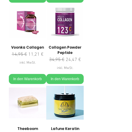
Voonka Collagen
Collagen Powder
Peptide
Standardpreis
Sale-Preis
14,95 €
11,21 €
Standardpreis
Sale-Preis
34,95 €
24,47 €
inkl. MwSt.
inkl. MwSt.
In den Warenkorb
In den Warenkorb
Theeboom
Lafune Keratin