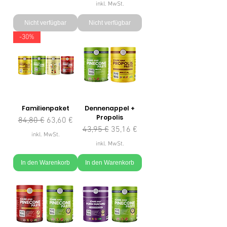
inkl. MwSt.
Nicht verfügbar
Nicht verfügbar
-30%
Familienpaket
Dennenappel +
Propolis
Standardpreis
Sale-Preis
84,80 €
63,60 €
Standardpreis
Sale-Preis
43,95 €
35,16 €
inkl. MwSt.
inkl. MwSt.
In den Warenkorb
In den Warenkorb