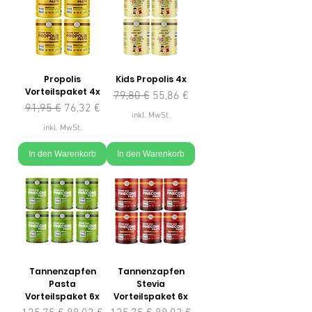
Propolis
Kids Propolis 4x
Vorteilspaket 4x
Standardpreis
Sale-Preis
79,80 €
55,86 €
Standardpreis
Sale-Preis
91,95 €
76,32 €
inkl. MwSt.
inkl. MwSt.
In den Warenkorb
In den Warenkorb
Tannenzapfen
Tannenzapfen
Pasta
Stevia
Vorteilspaket 6x
Vorteilspaket 6x