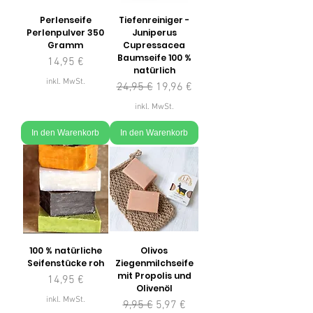
Perlenseife
Tiefenreiniger -
Perlenpulver 350
Juniperus
Gramm
Cupressacea
Baumseife 100 %
Preis
14,95 €
natürlich
inkl. MwSt.
Standardpreis
Sale-Preis
24,95 €
19,96 €
inkl. MwSt.
In den Warenkorb
In den Warenkorb
100 % natürliche
Olivos
Seifenstücke roh
Ziegenmilchseife
mit Propolis und
Preis
14,95 €
Olivenöl
inkl. MwSt.
Standardpreis
Sale-Preis
9,95 €
5,97 €