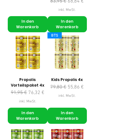
Standardpreis
Sale-Preis
83,95 €
68,84 €
inkl. MwSt.
In den
In den
Warenkorb
Warenkorb
BTS
Propolis
Kids Propolis 4x
Vorteilspaket 4x
Standardpreis
Sale-Preis
79,80 €
55,86 €
Standardpreis
Sale-Preis
91,95 €
76,32 €
inkl. MwSt.
inkl. MwSt.
In den
In den
Warenkorb
Warenkorb