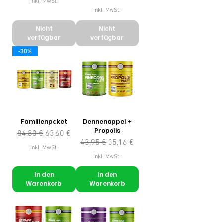
inkl. MwSt.
inkl. MwSt.
Nicht
Nicht
verfügbar
verfügbar
-30%
Familienpaket
Dennenappel +
Propolis
Standardpreis
Sale-Preis
84,80 €
63,60 €
Standardpreis
Sale-Preis
43,95 €
35,16 €
inkl. MwSt.
inkl. MwSt.
In den
In den
Warenkorb
Warenkorb