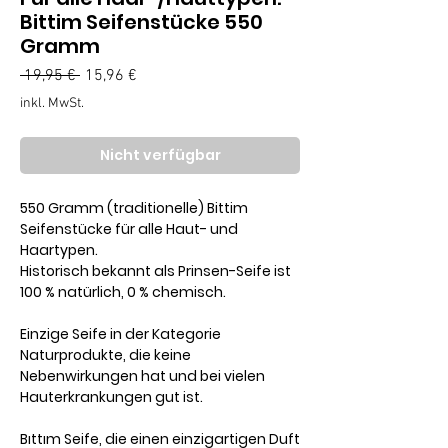
Bittim Seifenstücke 550
Gramm
Standardpreis
Sale-
 19,95 € 
15,96 €
Preis
inkl. MwSt.
Nicht verfügbar
550 Gramm (traditionelle) Bittim
Seifenstücke für alle Haut- und
Haartypen.
Historisch bekannt als Prinsen-Seife ist
100 % natürlich, 0 % chemisch.
Einzige Seife in der Kategorie
Naturprodukte, die keine
Nebenwirkungen hat und bei vielen
Hauterkrankungen gut ist.
Bıttım Seife, die einen einzigartigen Duft