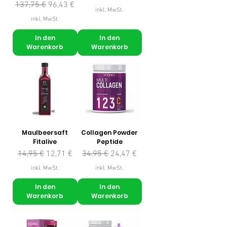
Standardpreis
Sale-Preis
137,75 €
96,43 €
inkl. MwSt.
inkl. MwSt.
In den
In den
Warenkorb
Warenkorb
Maulbeersaft
Collagen Powder
Fitalive
Peptide
Standardpreis
Sale-Preis
Standardpreis
Sale-Preis
14,95 €
12,71 €
34,95 €
24,47 €
inkl. MwSt.
inkl. MwSt.
In den
In den
Warenkorb
Warenkorb