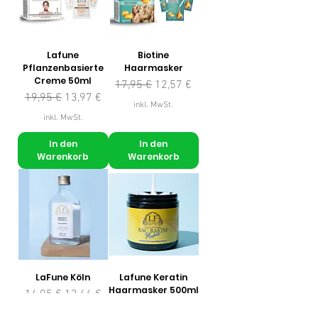
Lafune
Biotine
Pflanzenbasierte
Haarmasker
Creme 50ml
Standardpreis
Sale-Preis
17,95 €
12,57 €
Standardpreis
Sale-Preis
19,95 €
13,97 €
inkl. MwSt.
inkl. MwSt.
In den
In den
Warenkorb
Warenkorb
LaFune Köln
Lafune Keratin
Haarmasker 500ml
Standardpreis
Sale-Preis
14,95 €
13,46 €
Standardpreis
Sale-Preis
14,95 €
11,21 €
inkl. MwSt.