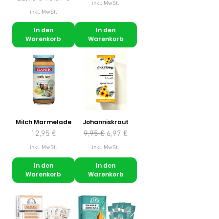
inkl. MwSt.
inkl. MwSt.
In den
In den
Warenkorb
Warenkorb
Milch Marmelade
Johanniskraut
Preis
Standardpreis
Sale-Preis
12,95 €
9,95 €
6,97 €
inkl. MwSt.
inkl. MwSt.
In den
In den
Warenkorb
Warenkorb