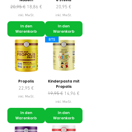
Standardpreis
Sale-Preis
Preis
20,95 €
18,86 €
20,95 €
inkl. MwSt.
inkl. MwSt.
In den
In den
Warenkorb
Warenkorb
BTS
Propolis
Kinderpasta mit
Propolis
Preis
22,95 €
Standardpreis
Sale-Preis
19,95 €
14,96 €
inkl. MwSt.
inkl. MwSt.
In den
In den
Warenkorb
Warenkorb