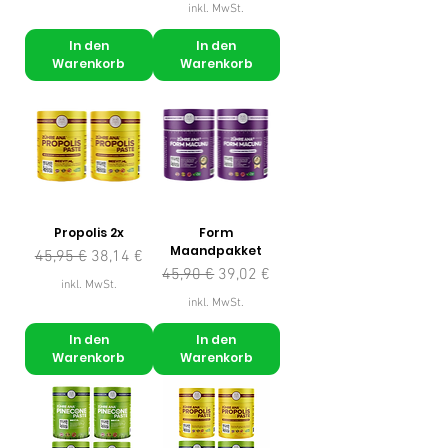
inkl. MwSt.
In den
In den
Warenkorb
Warenkorb
Propolis 2x
Form
Maandpakket
Standardpreis
Sale-Preis
45,95 €
38,14 €
Standardpreis
Sale-Preis
45,90 €
39,02 €
inkl. MwSt.
inkl. MwSt.
In den
In den
Warenkorb
Warenkorb