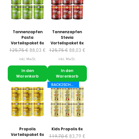
Tannenzapfen
Tannenzapfen
Pasta
Stevia
Vorteilspaket 6x
Vorteilspaket 6x
Standardpreis
Sale-Preis
Standardpreis
Sale-Preis
125,75 €
88,03 €
125,75 €
88,03 €
inkl. MwSt.
inkl. MwSt.
In den
In den
Warenkorb
Warenkorb
BACK2SCHOOL
Propolis
Kids Propolis 6x
Vorteilspaket 6x
Standardpreis
Sale-Preis
119,70 €
83,79 €