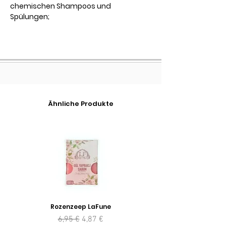
chemischen Shampoos und
Spülungen;
Ähnliche Produkte
Rozenzeep LaFune
Standardpreis
Sale-Preis
6,95 €
4,87 €