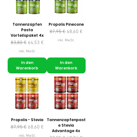
Tannenzapfen
Propolis Pinecone
Pasta
Standardpreis
Sale-Preis
87,95 €
68,60 €
Vorteilspaket 4x
inkl. MwSt.
Standardpreis
Sale-Preis
83,80 €
64,53 €
inkl. MwSt.
In den
In den
Warenkorb
Warenkorb
Propolis - Stevia
Tannenzapfenpast
e Stevia
Standardpreis
Sale-Preis
87,95 €
68,60 €
Advantage 4x
inkl. MwSt.