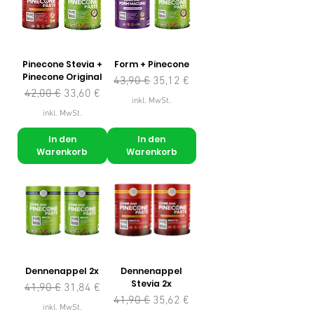
Pinecone Stevia +
Form + Pinecone
Pinecone Original
Standardpreis
Sale-Preis
43,90 €
35,12 €
Standardpreis
Sale-Preis
42,00 €
33,60 €
inkl. MwSt.
inkl. MwSt.
In den
In den
Warenkorb
Warenkorb
Dennenappel 2x
Dennenappel
Stevia 2x
Standardpreis
Sale-Preis
41,90 €
31,84 €
Standardpreis
Sale-Preis
41,90 €
35,62 €
inkl. MwSt.