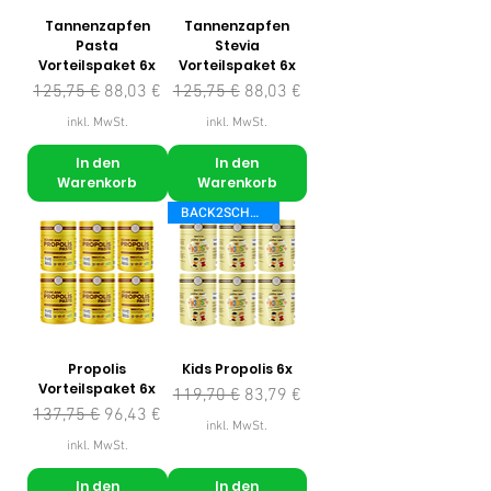
Tannenzapfen
Tannenzapfen
Pasta
Stevia
Vorteilspaket 6x
Vorteilspaket 6x
Standardpreis
Sale-Preis
Standardpreis
Sale-Preis
125,75 €
88,03 €
125,75 €
88,03 €
inkl. MwSt.
inkl. MwSt.
In den
In den
Warenkorb
Warenkorb
BACK2SCHOOL
Propolis
Kids Propolis 6x
Vorteilspaket 6x
Standardpreis
Sale-Preis
119,70 €
83,79 €
Standardpreis
Sale-Preis
137,75 €
96,43 €
inkl. MwSt.
inkl. MwSt.
In den
In den