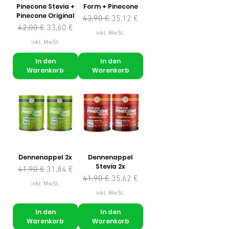
Pinecone Stevia +
Form + Pinecone
Pinecone Original
Standardpreis
Sale-Preis
43,90 €
35,12 €
Standardpreis
Sale-Preis
42,00 €
33,60 €
inkl. MwSt.
inkl. MwSt.
In den
In den
Warenkorb
Warenkorb
Dennenappel 2x
Dennenappel
Stevia 2x
Standardpreis
Sale-Preis
41,90 €
31,84 €
Standardpreis
Sale-Preis
41,90 €
35,62 €
inkl. MwSt.
inkl. MwSt.
In den
In den
Warenkorb
Warenkorb