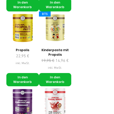
In den
In den
Warenkorb
Warenkorb
BTS
Propolis
Kinderpasta mit
Propolis
Preis
22,95 €
Standardpreis
Sale-Preis
19,95 €
14,96 €
inkl. MwSt.
inkl. MwSt.
In den
In den
Warenkorb
Warenkorb