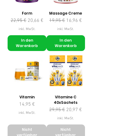
Form
Massage Creme
Standardpreis
Sale-Preis
Standardpreis
Sale-Preis
22,95 €
20,66 €
19,95 €
16,96 €
inkl. MwSt.
inkl. MwSt.
In den
In den
Warenkorb
Warenkorb
Vitamin
Vitamine C
40xSachets
Preis
14,95 €
Standardpreis
Sale-Preis
29,95 €
20,97 €
inkl. MwSt.
inkl. MwSt.
Nicht
Nicht
verfügbar
verfügbar