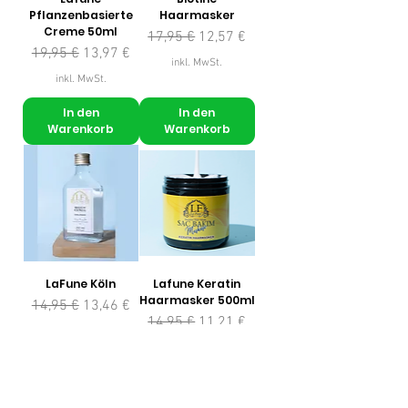
Pflanzenbasierte
Haarmasker
Creme 50ml
Standardpreis
Sale-Preis
17,95 €
12,57 €
Standardpreis
Sale-Preis
19,95 €
13,97 €
inkl. MwSt.
inkl. MwSt.
In den
In den
Warenkorb
Warenkorb
LaFune Köln
Lafune Keratin
Haarmasker 500ml
Standardpreis
Sale-Preis
14,95 €
13,46 €
Standardpreis
Sale-Preis
14,95 €
11,21 €
inkl. MwSt.
inkl. MwSt.
In den
In den
Warenkorb
Warenkorb