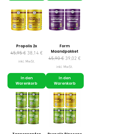
Propolis 2x
Form
Maandpakket
Standardpreis
Sale-Preis
45,95 €
38,14 €
Standardpreis
Sale-Preis
45,90 €
39,02 €
inkl. MwSt.
inkl. MwSt.
In den
In den
Warenkorb
Warenkorb