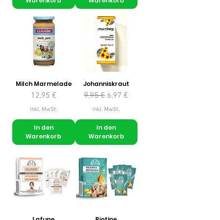
Warenkorb
Warenkorb
Milch Marmelade
Johanniskraut
Preis
Standardpreis
Sale-Preis
12,95 €
9,95 €
6,97 €
inkl. MwSt.
inkl. MwSt.
In den
In den
Warenkorb
Warenkorb
Lafune
Biotine