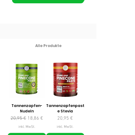
Alle Produkte
Tannenzapfen-
Tannenzapfenpast
Nudeln
e Stevia
Standardpreis
Sale-Preis
Preis
20,95 €
18,86 €
20,95 €
inkl. MwSt.
inkl. MwSt.