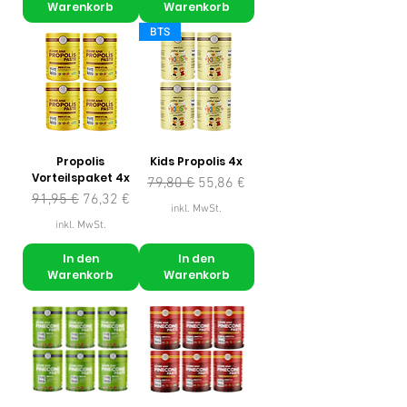
Warenkorb
Warenkorb
BTS
Propolis
Kids Propolis 4x
Vorteilspaket 4x
Standardpreis
Sale-Preis
79,80 €
55,86 €
Standardpreis
Sale-Preis
91,95 €
76,32 €
inkl. MwSt.
inkl. MwSt.
In den
In den
Warenkorb
Warenkorb