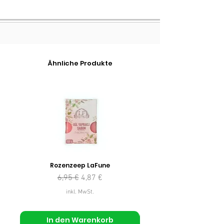
Ähnliche Produkte
Rozenzeep LaFune
Standardpreis
Sale-Preis
6,95 €
4,87 €
inkl. MwSt.
In den Warenkorb