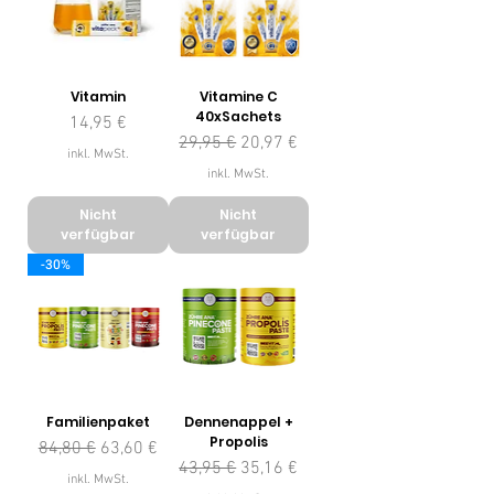
Vitamin
Vitamine C
40xSachets
Preis
14,95 €
Standardpreis
Sale-Preis
29,95 €
20,97 €
inkl. MwSt.
inkl. MwSt.
Nicht
Nicht
verfügbar
verfügbar
-30%
Familienpaket
Dennenappel +
Propolis
Standardpreis
Sale-Preis
84,80 €
63,60 €
Standardpreis
Sale-Preis
43,95 €
35,16 €
inkl. MwSt.