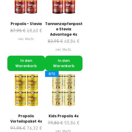
Propolis - Stevia
Tannenzapfenpast
e Stevia
Standardpreis
Sale-Preis
87,95 €
68,60 €
Advantage 4x
inkl. MwSt.
Standardpreis
Sale-Preis
83,95 €
68,84 €
inkl. MwSt.
In den
In den
Warenkorb
Warenkorb
BTS
Propolis
Kids Propolis 4x
Vorteilspaket 4x
Standardpreis
Sale-Preis
79,80 €
55,86 €
Standardpreis
Sale-Preis
91,95 €
76,32 €
inkl. MwSt.