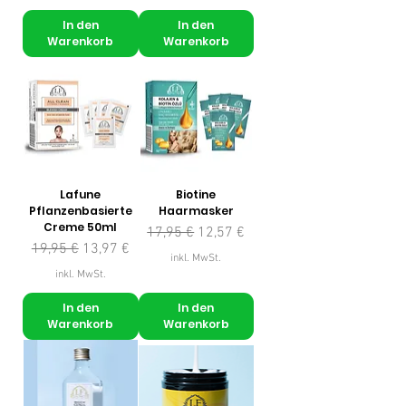
In den
In den
Warenkorb
Warenkorb
Lafune
Biotine
Pflanzenbasierte
Haarmasker
Creme 50ml
Standardpreis
Sale-Preis
17,95 €
12,57 €
Standardpreis
Sale-Preis
19,95 €
13,97 €
inkl. MwSt.
inkl. MwSt.
In den
In den
Warenkorb
Warenkorb