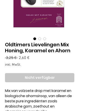
Oldtimers Lievelingen Mix
Honing, Karamel en Ahorn
Standardpreis
Sale-
 3,25 € 
2,60 €
Preis
inkl. MwSt.
Nicht verfügbar
Mix van volzoete drop met karamel en
biologische ahornsiroop, van alleen de
beste pure ingrediënten zoals
Arabische gom, zoethout en