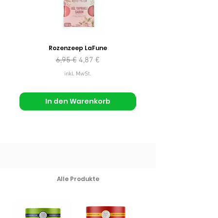
Rozenzeep LaFune
Standardpreis
Sale-Preis
6,95 €
4,87 €
inkl. MwSt.
In den Warenkorb
Alle Produkte