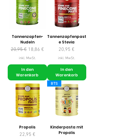
Tannenzapfen-
Tannenzapfenpast
Nudeln
e Stevia
Standardpreis
Sale-Preis
Preis
20,95 €
18,86 €
20,95 €
inkl. MwSt.
inkl. MwSt.
In den
In den
Warenkorb
Warenkorb
BTS
Propolis
Kinderpasta mit
Propolis
Preis
22,95 €