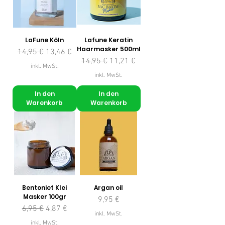
LaFune Köln
Lafune Keratin
Haarmasker 500ml
Standardpreis
Sale-Preis
14,95 €
13,46 €
Standardpreis
Sale-Preis
14,95 €
11,21 €
inkl. MwSt.
inkl. MwSt.
In den
In den
Warenkorb
Warenkorb
Bentoniet Klei
Argan oil
Masker 100gr
Preis
9,95 €
Standardpreis
Sale-Preis
6,95 €
4,87 €
inkl. MwSt.
inkl. MwSt.