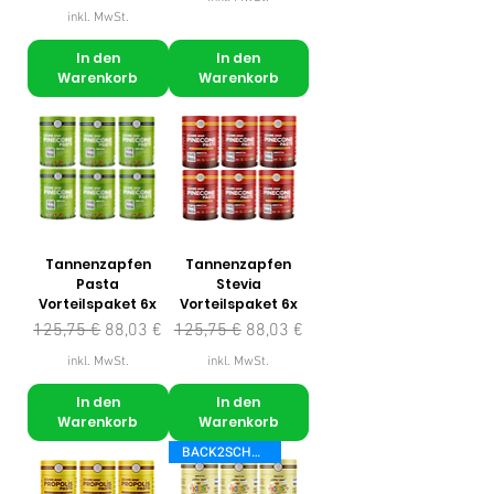
inkl. MwSt.
In den
In den
Warenkorb
Warenkorb
Tannenzapfen
Tannenzapfen
Pasta
Stevia
Vorteilspaket 6x
Vorteilspaket 6x
Standardpreis
Sale-Preis
Standardpreis
Sale-Preis
125,75 €
88,03 €
125,75 €
88,03 €
inkl. MwSt.
inkl. MwSt.
In den
In den
Warenkorb
Warenkorb
BACK2SCHOOL