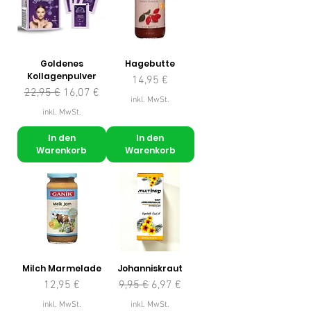
Goldenes
Hagebutte
Kollagenpulver
Preis
14,95 €
Standardpreis
Sale-Preis
22,95 €
16,07 €
inkl. MwSt.
inkl. MwSt.
In den
In den
Warenkorb
Warenkorb
Milch Marmelade
Johanniskraut
Preis
Standardpreis
Sale-Preis
12,95 €
9,95 €
6,97 €
inkl. MwSt.
inkl. MwSt.