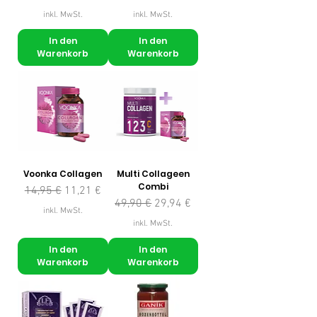
inkl. MwSt.
inkl. MwSt.
In den
In den
Warenkorb
Warenkorb
Voonka Collagen
Multi Collageen
Combi
Standardpreis
Sale-Preis
14,95 €
11,21 €
Standardpreis
Sale-Preis
49,90 €
29,94 €
inkl. MwSt.
inkl. MwSt.
In den
In den
Warenkorb
Warenkorb