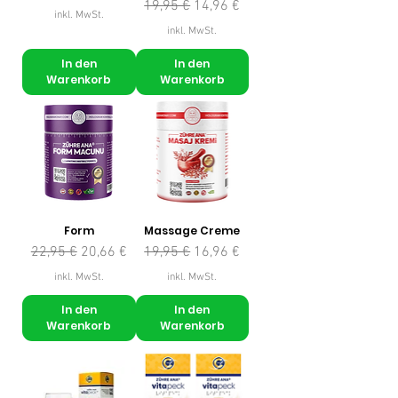
Standardpreis
Sale-Preis
19,95 €
14,96 €
inkl. MwSt.
inkl. MwSt.
In den
In den
Warenkorb
Warenkorb
Form
Massage Creme
Standardpreis
Sale-Preis
Standardpreis
Sale-Preis
22,95 €
20,66 €
19,95 €
16,96 €
inkl. MwSt.
inkl. MwSt.
In den
In den
Warenkorb
Warenkorb