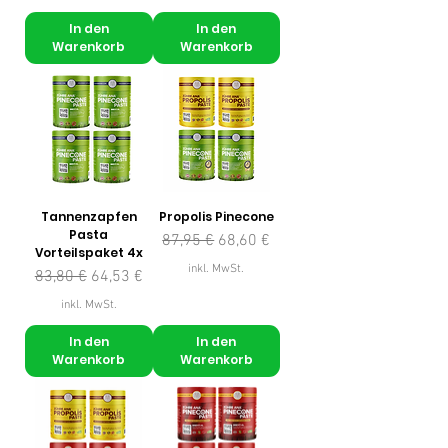
In den
In den
Warenkorb
Warenkorb
Tannenzapfen
Propolis Pinecone
Pasta
Standardpreis
Sale-Preis
87,95 €
68,60 €
Vorteilspaket 4x
inkl. MwSt.
Standardpreis
Sale-Preis
83,80 €
64,53 €
inkl. MwSt.
In den
In den
Warenkorb
Warenkorb