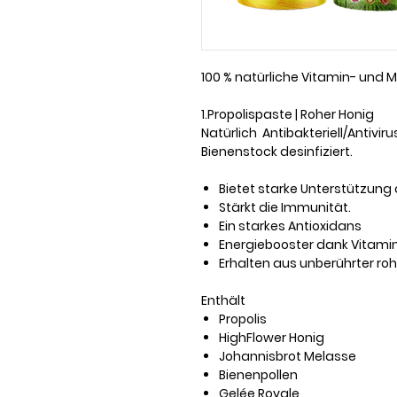
100 % natürliche Vitamin- und M
1.Propolispaste | Roher Honig
Natürlich Antibakteriell/Antivir
Bienenstock desinfiziert.
Bietet starke Unterstützun
Stärkt die Immunität.
Ein starkes Antioxidans
Energiebooster dank Vitami
Erhalten aus unberührter ro
Enthält
Propolis
HighFlower Honig
Johannisbrot Melasse
Bienenpollen
Gelée Royale