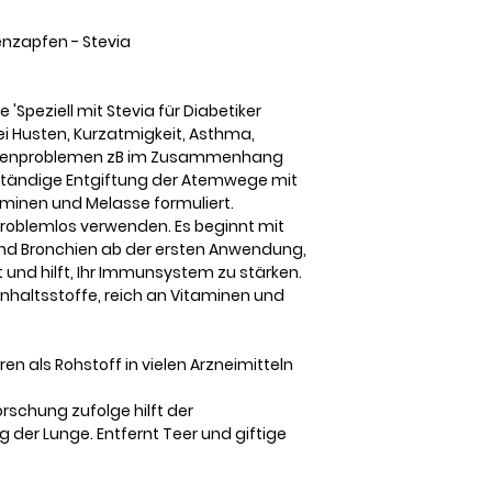
nzapfen - Stevia
Speziell mit Stevia für Diabetiker
ei Husten, Kurzatmigkeit, Asthma,
ungenproblemen zB im Zusammenhang
ollständige Entgiftung der Atemwege mit
aminen und Melasse formuliert.
roblemlos verwenden. Es beginnt mit
nd Bronchien ab der ersten Anwendung,
 und hilft, Ihr Immunsystem zu stärken.
 Inhaltsstoffe, reich an Vitaminen und
n als Rohstoff in vielen Arzneimitteln
rschung zufolge hilft der
 der Lunge. Entfernt Teer und giftige