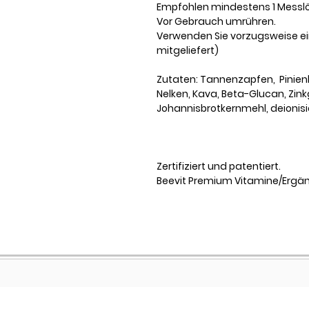
Empfohlen mindestens 1 Messlöf
Vor Gebrauch umrühren.
Verwenden Sie vorzugsweise ein
mitgeliefert)
Zutaten: Tannenzapfen, Pinien
Nelken, Kava, Beta-Glucan, Zink
Johannisbrotkernmehl, deionisi
Zertifiziert und patentiert.
Beevit Premium Vitamine/Ergä