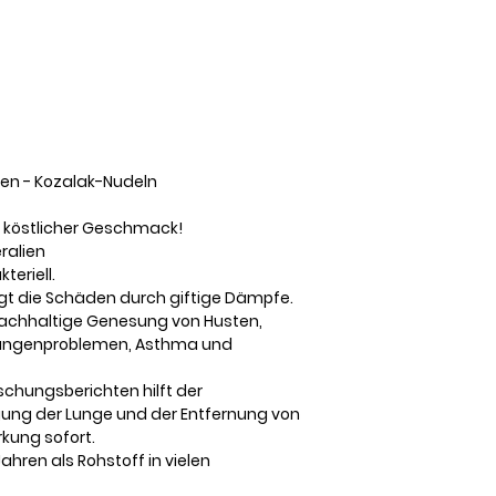
en - Kozalak-Nudeln
d köstlicher Geschmack!
ralien
teriell.
t die Schäden durch giftige Dämpfe.
 nachhaltige Genesung von Husten,
Lungenproblemen, Asthma und
schungsberichten hilft der
gung der Lunge und der Entfernung von
rkung sofort.
hren als Rohstoff in vielen