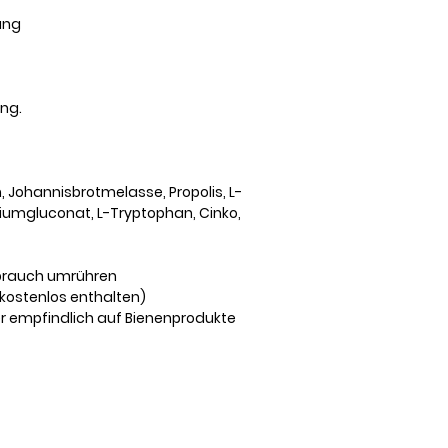
kung
ng.
h, Johannisbrotmelasse, Propolis, L-
lciumgluconat, L-Tryptophan, Cinko,
ebrauch umrühren
(kostenlos enthalten)
er empfindlich auf Bienenprodukte