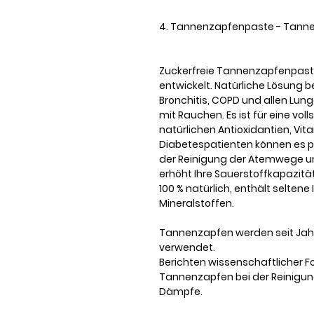
4. Tannenzapfenpaste - Tanne
Zuckerfreie Tannenzapfenpaste '
entwickelt. Natürliche Lösung b
Bronchitis, COPD und allen L
mit Rauchen. Es ist für eine v
natürlichen Antioxidantien, Vit
Diabetespatienten können es p
der Reinigung der Atemwege u
erhöht Ihre Sauerstoffkapazität
100 % natürlich, enthält seltene
Mineralstoffen.
Tannenzapfen werden seit Jahre
verwendet.
Berichten wissenschaftlicher Fo
Tannenzapfen bei der Reinigung
Dämpfe.