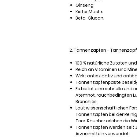
Ginseng
Kiefer Mastix
Beta-Glucan.
2. Tannenzapfen - Tannenzapf
100 % natürliche Zutaten un
Reich an Vitaminen und Mine
Wirkt antioxidativ und antibak
Tannenzapfenpaste beseitig
Es bietet eine schnelle und
Atemnot, rauchbedingten 
Bronchitis.
Laut wissenschaftlichen For
Tannenzapfen bei der Reini
Teer. Raucher erleben die Wi
Tannenzapfen werden seit Ja
Arzneimitteln verwendet.