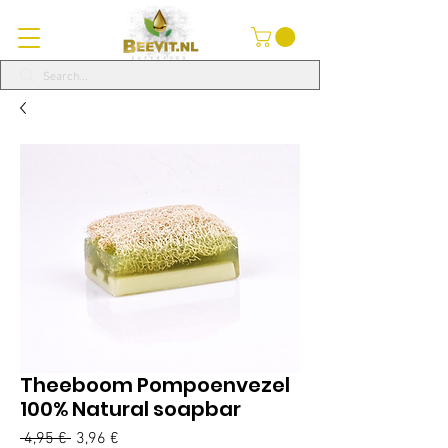
Theeboom Pompoenvezel
100% Natural soapbar
Standardpreis
Sale-
 4,95 € 
3,96 €