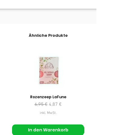
Ähnliche Produkte
Rozenzeep LaFune
Standardpreis
Sale-Preis
6,95 €
4,87 €
inkl. MwSt.
In den Warenkorb