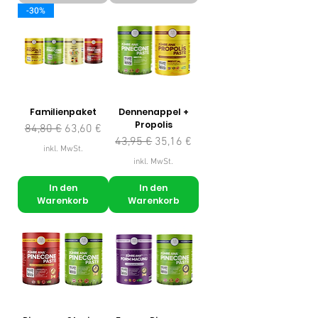
-30%
Familienpaket
Dennenappel +
Propolis
Standardpreis
Sale-Preis
84,80 €
63,60 €
Standardpreis
Sale-Preis
43,95 €
35,16 €
inkl. MwSt.
inkl. MwSt.
In den
In den
Warenkorb
Warenkorb