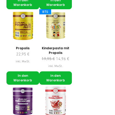
In den
In den
Warenkorb
Warenkorb
BTS
Propolis
Kinderpasta mit
Propolis
Preis
22,95 €
Standardpreis
Sale-Preis
19,95 €
14,96 €
inkl. MwSt.
inkl. MwSt.
In den
In den
Warenkorb
Warenkorb