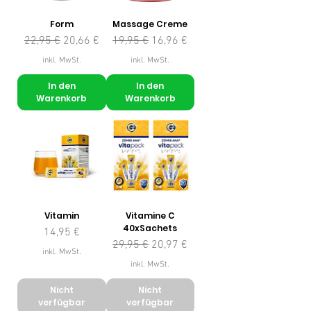
Form
Massage Creme
Standardpreis
Sale-Preis
Standardpreis
Sale-Preis
22,95 €
20,66 €
19,95 €
16,96 €
inkl. MwSt.
inkl. MwSt.
In den
In den
Warenkorb
Warenkorb
Vitamin
Vitamine C
40xSachets
Preis
14,95 €
Standardpreis
Sale-Preis
29,95 €
20,97 €
inkl. MwSt.
inkl. MwSt.
Nicht
Nicht
verfügbar
verfügbar