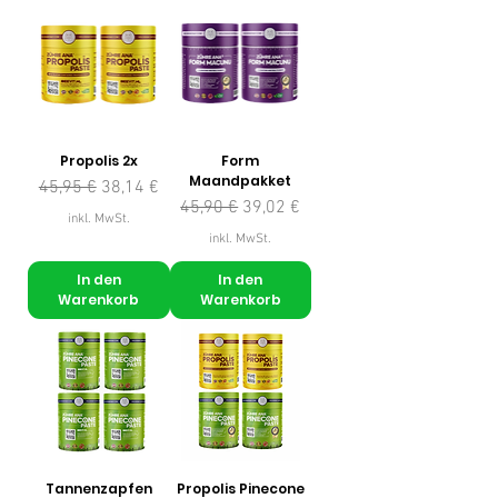
Propolis 2x
Form
Maandpakket
Standardpreis
Sale-Preis
45,95 €
38,14 €
Standardpreis
Sale-Preis
45,90 €
39,02 €
inkl. MwSt.
inkl. MwSt.
In den
In den
Warenkorb
Warenkorb
Tannenzapfen
Propolis Pinecone