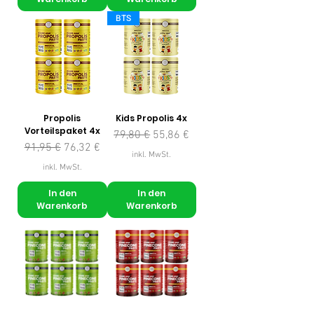
BTS
Propolis
Kids Propolis 4x
Vorteilspaket 4x
Standardpreis
Sale-Preis
79,80 €
55,86 €
Standardpreis
Sale-Preis
91,95 €
76,32 €
inkl. MwSt.
inkl. MwSt.
In den
In den
Warenkorb
Warenkorb