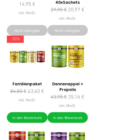
40xSachets
Preis
14,95 €
Standardpreis
Sale-Preis
29,95 €
20,97 €
inkl. MwSt.
inkl. MwSt.
Nicht verfügbar
Nicht verfügbar
-30%
Familienpaket
Dennenappel +
Propolis
Standardpreis
Sale-Preis
84,80 €
63,60 €
Standardpreis
Sale-Preis
43,95 €
35,16 €
inkl. MwSt.
inkl. MwSt.
In den Warenkorb
In den Warenkorb