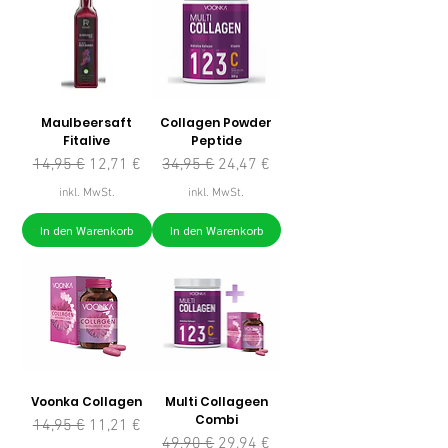
Maulbeersaft
Collagen Powder
Fitalive
Peptide
Standardpreis
Sale-Preis
Standardpreis
Sale-Preis
14,95 €
12,71 €
34,95 €
24,47 €
inkl. MwSt.
inkl. MwSt.
In den Warenkorb
In den Warenkorb
Voonka Collagen
Multi Collageen
Combi
Standardpreis
Sale-Preis
14,95 €
11,21 €
Standardpreis
Sale-Preis
49,90 €
29,94 €