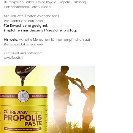
Blütenpollen
Pollen
,
Gelee Royale
,
Propolis
, Ginseng,
Dennenmastiek, Beta-Glucan.
Mit Holzlöffel (kostenlos enthalten)
Vor Gebrauch umrühren.
Für Erwachsene geeignet.
Empfohlen mindestens 1 Messlöffel pro Tag.
​
Hinweis:
Manche Menschen können empfindlich auf
Bienenprodukte reagieren
Zertifiziert und patentiert
www.Beevit.nl