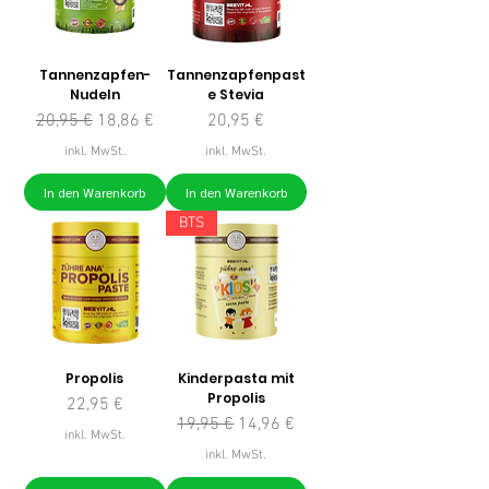
Tannenzapfen-
Tannenzapfenpast
Nudeln
e Stevia
Standardpreis
Sale-Preis
Preis
20,95 €
18,86 €
20,95 €
inkl. MwSt.
inkl. MwSt.
In den Warenkorb
In den Warenkorb
BTS
Propolis
Kinderpasta mit
Propolis
Preis
22,95 €
Standardpreis
Sale-Preis
19,95 €
14,96 €
inkl. MwSt.
inkl. MwSt.