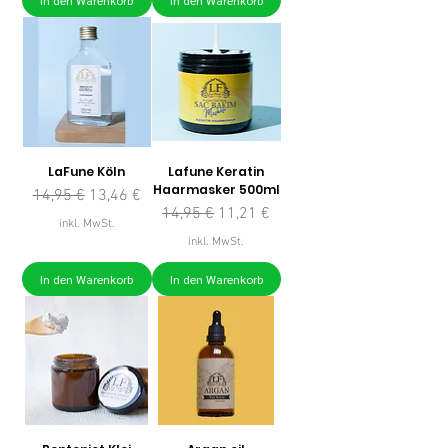
In den Warenkorb
In den Warenkorb
LaFune Köln
Lafune Keratin
Haarmasker 500ml
Standardpreis
Sale-Preis
14,95 €
13,46 €
Standardpreis
Sale-Preis
14,95 €
11,21 €
inkl. MwSt.
inkl. MwSt.
In den Warenkorb
In den Warenkorb