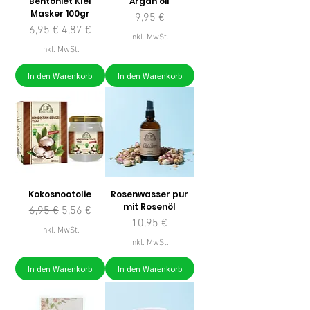
Bentoniet Klei
Argan oil
Masker 100gr
Preis
9,95 €
Standardpreis
Sale-Preis
6,95 €
4,87 €
inkl. MwSt.
inkl. MwSt.
In den Warenkorb
In den Warenkorb
Kokosnootolie
Rosenwasser pur
mit Rosenöl
Standardpreis
Sale-Preis
6,95 €
5,56 €
Preis
10,95 €
inkl. MwSt.
inkl. MwSt.
In den Warenkorb
In den Warenkorb