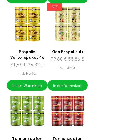
BTS
Propolis
Kids Propolis 4x
Vorteilspaket 4x
Standardpreis
Sale-Preis
79,80 €
55,86 €
Standardpreis
Sale-Preis
91,95 €
76,32 €
inkl. MwSt.
inkl. MwSt.
In den Warenkorb
In den Warenkorb
Tannenzapfen
Tannenzapfen