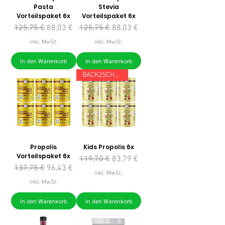
Pasta
Stevia
Vorteilspaket 6x
Vorteilspaket 6x
Standardpreis
Sale-Preis
Standardpreis
Sale-Preis
125,75 €
88,03 €
125,75 €
88,03 €
inkl. MwSt.
inkl. MwSt.
In den Warenkorb
In den Warenkorb
BACK2SCHOOL
Propolis
Kids Propolis 6x
Vorteilspaket 6x
Standardpreis
Sale-Preis
119,70 €
83,79 €
Standardpreis
Sale-Preis
137,75 €
96,43 €
inkl. MwSt.
inkl. MwSt.
In den Warenkorb
In den Warenkorb