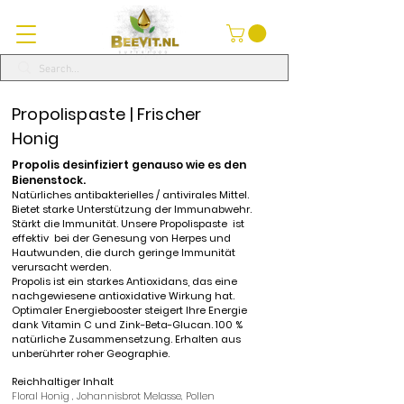
Propolispaste | Frischer
Honig
Propolis
desinfiziert genauso wie es den
Bienenstock.
Natürliches
antibakterielles / antivirales Mittel.
Bietet starke Unterstützung der Immunabwehr.
Stärkt die Immunität.
Unsere
Propolispaste
ist
effektiv
bei der Genesung von Herpes und
Hautwunden, die durch geringe Immunität
verursacht werden.
Propolis
ist ein starkes Antioxidans, das eine
nachgewiesene antioxidative Wirkung hat.
Optimaler Energiebooster steigert Ihre Energie
dank Vitamin C und Zink-Beta-Glucan. 100
%
natürliche Zusammensetzung. Erhalten aus
unberührter roher Geographie.
Reichhaltiger Inhalt
Floral Honig
,
Johannisbrot Melasse,
Pollen