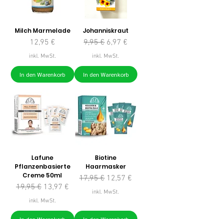
Milch Marmelade
Johanniskraut
Preis
Standardpreis
Sale-Preis
12,95 €
9,95 €
6,97 €
inkl. MwSt.
inkl. MwSt.
In den Warenkorb
In den Warenkorb
Lafune
Biotine
Pflanzenbasierte
Haarmasker
Creme 50ml
Standardpreis
Sale-Preis
17,95 €
12,57 €
Standardpreis
Sale-Preis
19,95 €
13,97 €
inkl. MwSt.
inkl. MwSt.