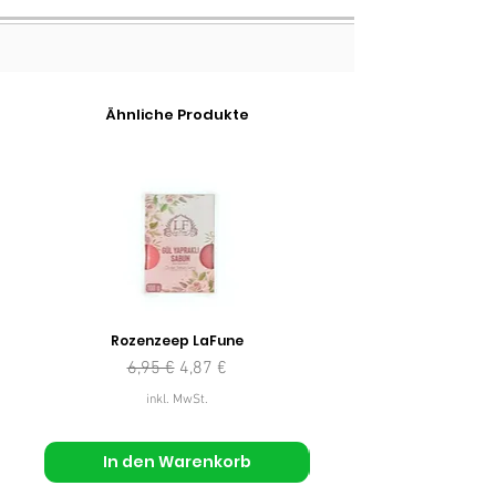
Ähnliche Produkte
Rozenzeep LaFune
Standardpreis
Sale-Preis
6,95 €
4,87 €
inkl. MwSt.
In den Warenkorb