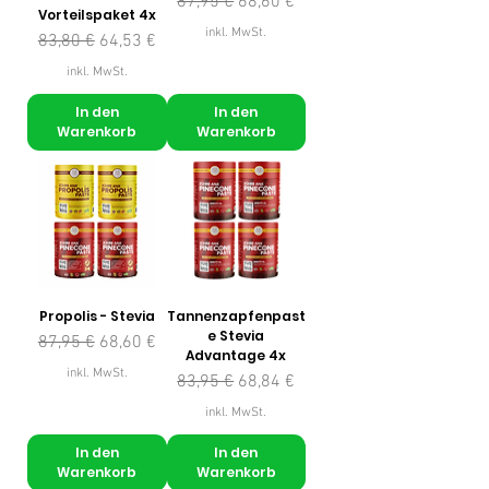
Standardpreis
Sale-Preis
87,95 €
68,60 €
Vorteilspaket 4x
inkl. MwSt.
Standardpreis
Sale-Preis
83,80 €
64,53 €
inkl. MwSt.
In den
In den
Warenkorb
Warenkorb
Propolis - Stevia
Tannenzapfenpast
e Stevia
Standardpreis
Sale-Preis
87,95 €
68,60 €
Advantage 4x
inkl. MwSt.
Standardpreis
Sale-Preis
83,95 €
68,84 €
inkl. MwSt.
In den
In den
Warenkorb
Warenkorb