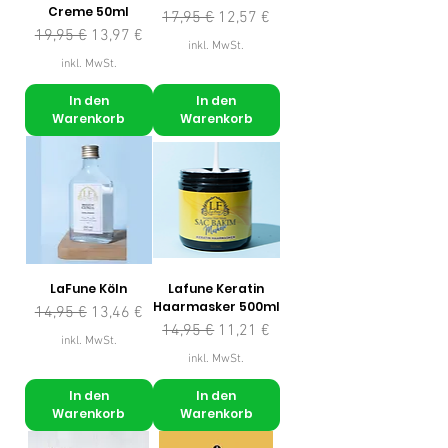
Creme 50ml
Standardpreis
Sale-Preis
17,95 €
12,57 €
Standardpreis
Sale-Preis
19,95 €
13,97 €
inkl. MwSt.
inkl. MwSt.
In den
In den
Warenkorb
Warenkorb
LaFune Köln
Lafune Keratin
Haarmasker 500ml
Standardpreis
Sale-Preis
14,95 €
13,46 €
Standardpreis
Sale-Preis
14,95 €
11,21 €
inkl. MwSt.
inkl. MwSt.
In den
In den
Warenkorb
Warenkorb