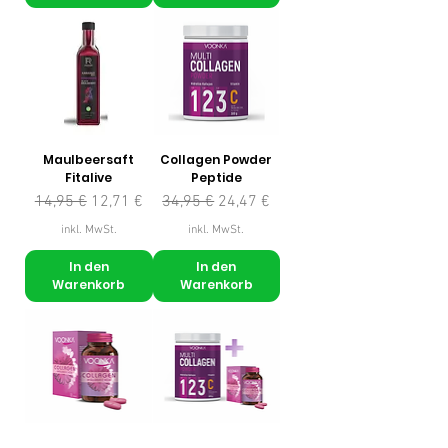
Maulbeersaft
Collagen Powder
Fitalive
Peptide
Standardpreis
Sale-Preis
Standardpreis
Sale-Preis
14,95 €
12,71 €
34,95 €
24,47 €
inkl. MwSt.
inkl. MwSt.
In den
In den
Warenkorb
Warenkorb