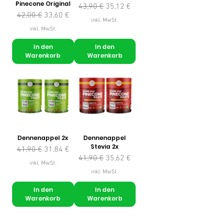
Pinecone Original
Standardpreis
Sale-Preis
43,90 €
35,12 €
Standardpreis
Sale-Preis
42,00 €
33,60 €
inkl. MwSt.
inkl. MwSt.
In den
In den
Warenkorb
Warenkorb
Dennenappel 2x
Dennenappel
Stevia 2x
Standardpreis
Sale-Preis
41,90 €
31,84 €
Standardpreis
Sale-Preis
41,90 €
35,62 €
inkl. MwSt.
inkl. MwSt.
In den
In den
Warenkorb
Warenkorb