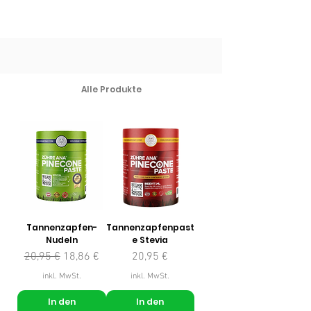
Alle Produkte
Tannenzapfen-
Tannenzapfenpast
Nudeln
e Stevia
Standardpreis
Sale-Preis
Preis
20,95 €
18,86 €
20,95 €
inkl. MwSt.
inkl. MwSt.
In den
In den