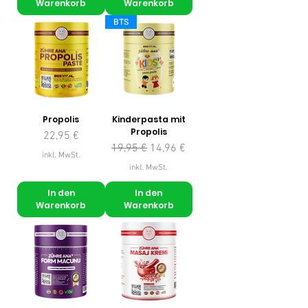
Warenkorb
Warenkorb
BTS
Propolis
Kinderpasta mit
Propolis
Preis
22,95 €
Standardpreis
Sale-Preis
19,95 €
14,96 €
inkl. MwSt.
inkl. MwSt.
In den
In den
Warenkorb
Warenkorb