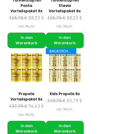
Tannenzapfen
Tannenzapfen
Pasta
Stevia
Vorteilspaket 6x
Vorteilspaket 6x
Standardpreis
Sale-Preis
Standardpreis
Sale-Preis
125,75 €
88,03 €
125,75 €
88,03 €
inkl. MwSt.
inkl. MwSt.
In den
In den
Warenkorb
Warenkorb
BACK2SCHOOL
Propolis
Kids Propolis 6x
Vorteilspaket 6x
Standardpreis
Sale-Preis
119,70 €
83,79 €
Standardpreis
Sale-Preis
137,75 €
96,43 €
inkl. MwSt.
inkl. MwSt.
In den
In den
Warenkorb
Warenkorb