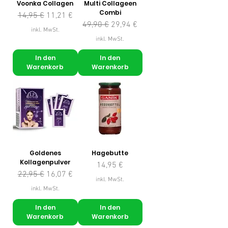
Voonka Collagen
Multi Collageen
Combi
Standardpreis
Sale-Preis
14,95 €
11,21 €
Standardpreis
Sale-Preis
49,90 €
29,94 €
inkl. MwSt.
inkl. MwSt.
In den
In den
Warenkorb
Warenkorb
Goldenes
Hagebutte
Kollagenpulver
Preis
14,95 €
Standardpreis
Sale-Preis
22,95 €
16,07 €
inkl. MwSt.
inkl. MwSt.
In den
In den
Warenkorb
Warenkorb