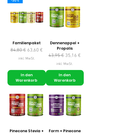
-30%
Familienpaket
Dennenappel +
Propolis
Standardpreis
Sale-Preis
84,80 €
63,60 €
Standardpreis
Sale-Preis
43,95 €
35,16 €
inkl. MwSt.
inkl. MwSt.
In den
In den
Warenkorb
Warenkorb
Pinecone Stevia +
Form + Pinecone