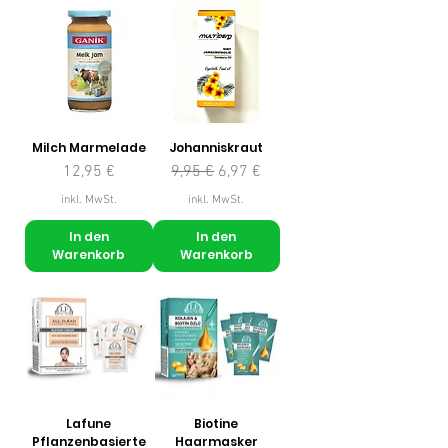
Milch Marmelade
Johanniskraut
Preis
Standardpreis
Sale-Preis
12,95 €
9,95 €
6,97 €
inkl. MwSt.
inkl. MwSt.
In den
In den
Warenkorb
Warenkorb
Lafune
Biotine
Pflanzenbasierte
Haarmasker