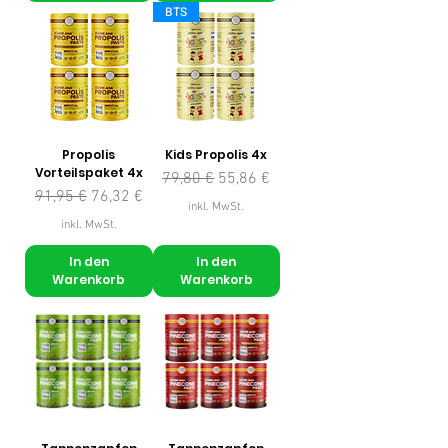
BTS
Propolis
Kids Propolis 4x
Vorteilspaket 4x
Standardpreis
Sale-Preis
79,80 €
55,86 €
Standardpreis
Sale-Preis
91,95 €
76,32 €
inkl. MwSt.
inkl. MwSt.
In den
In den
Warenkorb
Warenkorb