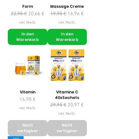
Form
Massage Creme
Standardpreis
Sale-Preis
Standardpreis
Sale-Preis
22,95 €
20,66 €
19,95 €
16,96 €
inkl. MwSt.
inkl. MwSt.
In den
In den
Warenkorb
Warenkorb
Vitamin
Vitamine C
40xSachets
Preis
14,95 €
Standardpreis
Sale-Preis
29,95 €
20,97 €
inkl. MwSt.
inkl. MwSt.
Nicht
Nicht
verfügbar
verfügbar