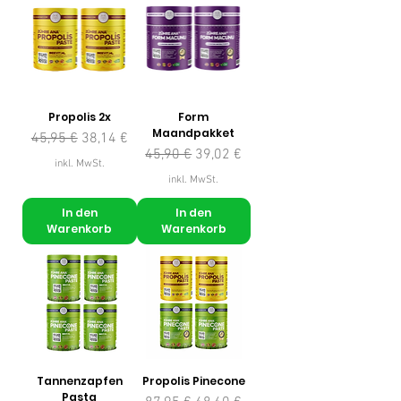
Propolis 2x
Form
Maandpakket
Standardpreis
Sale-Preis
45,95 €
38,14 €
Standardpreis
Sale-Preis
45,90 €
39,02 €
inkl. MwSt.
inkl. MwSt.
In den
In den
Warenkorb
Warenkorb
Tannenzapfen
Propolis Pinecone
Pasta