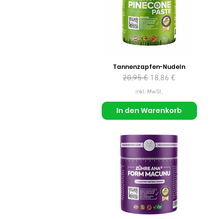
Tannenzapfen-Nudeln
Standardpreis
Sale-Preis
20,95 €
18,86 €
inkl. MwSt.
In den Warenkorb