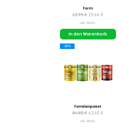
Form
Standardpreis
Sale-Preis
22,95 €
20,66 €
inkl. MwSt.
In den Warenkorb
-30%
Familienpaket
Standardpreis
Sale-Preis
84,80 €
63,60 €
inkl. MwSt.