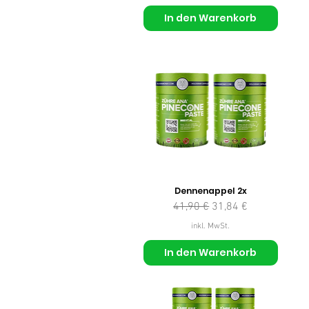
In den Warenkorb
Dennenappel 2x
Standardpreis
Sale-Preis
41,90 €
31,84 €
inkl. MwSt.
In den Warenkorb