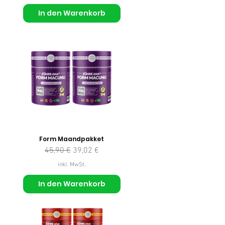
In den Warenkorb
Form Maandpakket
Standardpreis
Sale-Preis
45,90 €
39,02 €
inkl. MwSt.
In den Warenkorb