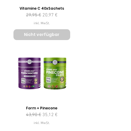
Vitamine C 40xSachets
Standardpreis
Sale-Preis
29,95 €
20,97 €
inkl. MwSt.
Nicht verfügbar
Form + Pinecone
Standardpreis
Sale-Preis
43,90 €
35,12 €
inkl. MwSt.