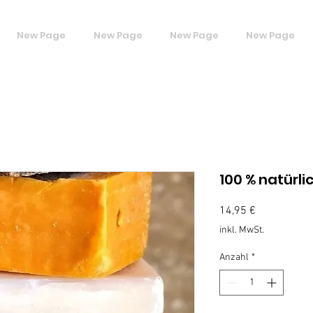
New Page
New Page
New Page
New Page
100 % natürli
Preis
14,95 €
inkl. MwSt.
Anzahl
*