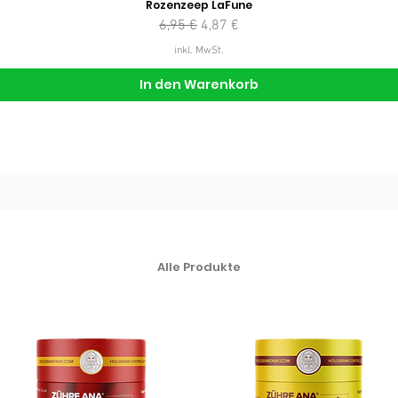
Rozenzeep LaFune
Standardpreis
Sale-Preis
6,95 €
4,87 €
inkl. MwSt.
In den Warenkorb
Alle Produkte