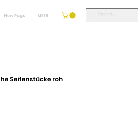
New Page
MEER
che Seifenstücke roh