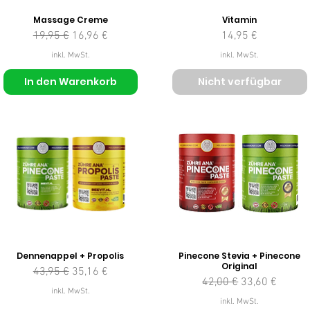
Massage Creme
Vitamin
Standardpreis
Sale-Preis
Preis
19,95 €
16,96 €
14,95 €
inkl. MwSt.
inkl. MwSt.
In den Warenkorb
Nicht verfügbar
Dennenappel + Propolis
Pinecone Stevia + Pinecone
Original
Standardpreis
Sale-Preis
43,95 €
35,16 €
Standardpreis
Sale-Preis
42,00 €
33,60 €
inkl. MwSt.
inkl. MwSt.