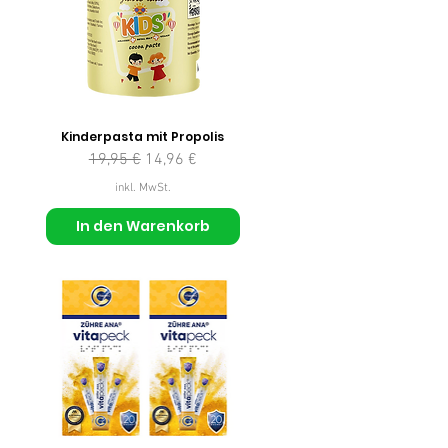
Kinderpasta mit Propolis
Standardpreis
Sale-Preis
19,95 €
14,96 €
inkl. MwSt.
In den Warenkorb