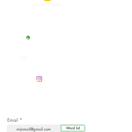
Terug naar homepagina
Chat starten
M
aandag t/m zaterdag van 10:00
tot 17:00
Mail ons
Reactie binnen 24 uur
info@beevit.nl
Volg ons op
instagram
Word lid en ontvang speciale aanbiedingen!
Email
Word lid