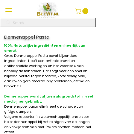
Dennenappel Pasta
100% Natuurlijke ingrediënten en heerlijk van
smaak !
Onze
Dennenappel Pasta
bevat bijzondere
ingrediënten. H
eeft een antioxiderend en
antibacteriële werkingen en het voorziet u van
benodigde mineralen.
Het zorgt voor een
snel en
blijvend herstel tegen
hoesten, kortademigheid,
aan roken gerelateerde longproblemen, astma en
bronchitis.
Dennenappel
wordt al jaren als grondstof in veel
medicijnen gebruikt.
Dennenappel pasta elimineert de schade van
giftige dampen.
Volgens rapporten in wetenschappelijk onderzoek
helpt dennenappel bij het reinigen van de longen
en
verwijderen van teer. Rokers ervaren meteen het
effect.