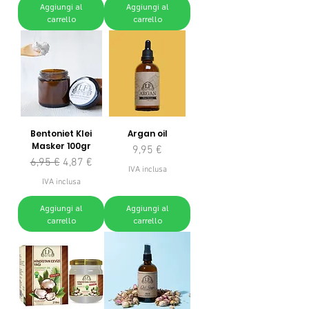
Aggiungi al
Aggiungi al
carrello
carrello
Bentoniet Klei
Argan oil
Masker 100gr
Prezzo
9,95 €
Prezzo regolare
Prezzo scontato
6,95 €
4,87 €
IVA inclusa
IVA inclusa
Aggiungi al
Aggiungi al
carrello
carrello