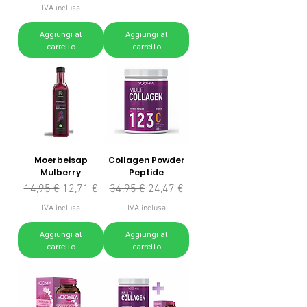
IVA inclusa
Aggiungi al
Aggiungi al
carrello
carrello
Moerbeisap
Collagen Powder
Mulberry
Peptide
Prezzo regolare
Prezzo scontato
Prezzo regolare
Prezzo scontato
14,95 €
12,71 €
34,95 €
24,47 €
IVA inclusa
IVA inclusa
Aggiungi al
Aggiungi al
carrello
carrello