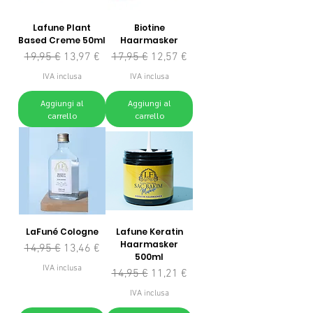
Lafune Plant
Biotine
Based Creme 50ml
Haarmasker
Prezzo regolare
Prezzo scontato
Prezzo regolare
Prezzo scontato
19,95 €
13,97 €
17,95 €
12,57 €
IVA inclusa
IVA inclusa
Aggiungi al
Aggiungi al
carrello
carrello
LaFuné Cologne
Lafune Keratin
Haarmasker
Prezzo regolare
Prezzo scontato
14,95 €
13,46 €
500ml
IVA inclusa
Prezzo regolare
Prezzo scontato
14,95 €
11,21 €
IVA inclusa