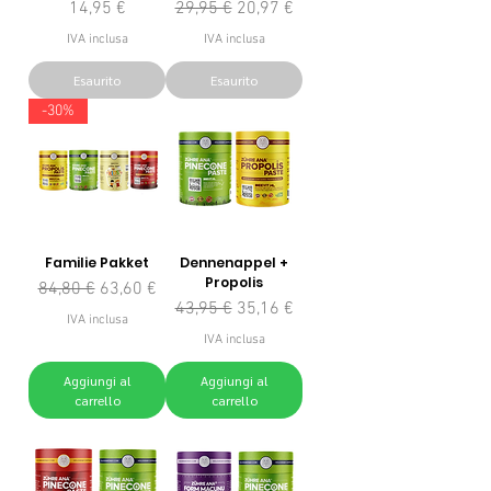
Prezzo
Prezzo regolare
Prezzo scontato
14,95 €
29,95 €
20,97 €
IVA inclusa
IVA inclusa
Esaurito
Esaurito
-30%
Familie Pakket
Dennenappel +
Propolis
Prezzo regolare
Prezzo scontato
84,80 €
63,60 €
Prezzo regolare
Prezzo scontato
43,95 €
35,16 €
IVA inclusa
IVA inclusa
Aggiungi al
Aggiungi al
carrello
carrello