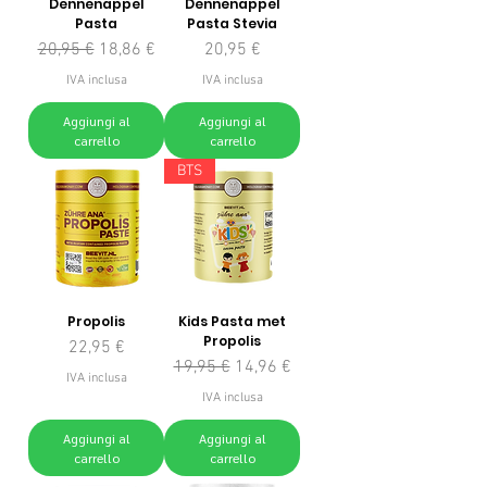
Dennenappel
Dennenappel
Pasta
Pasta Stevia
Prezzo regolare
Prezzo scontato
Prezzo
20,95 €
18,86 €
20,95 €
IVA inclusa
IVA inclusa
Aggiungi al
Aggiungi al
carrello
carrello
BTS
Propolis
Kids Pasta met
Propolis
Prezzo
22,95 €
Prezzo regolare
Prezzo scontato
19,95 €
14,96 €
IVA inclusa
IVA inclusa
Aggiungi al
Aggiungi al
carrello
carrello