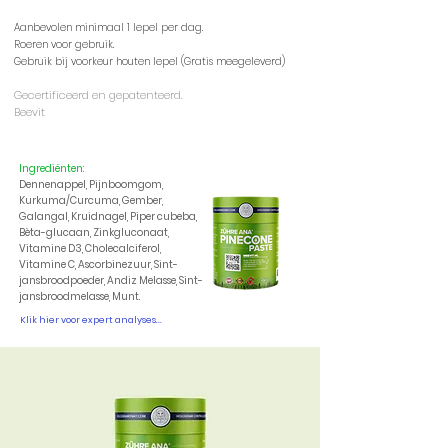
Aanbevolen minimaal 1 lepel per dag.
Roeren voor gebruik.
Gebruik bij voorkeur houten lepel (Gratis meegeleverd)
Gecertificeerd en gepatenteerd.
Beevit
Ingrediënten:
Dennenappel, Pijnboomgom,
Kurkuma/Curcuma, Gember,
Galangal, Kruidnagel, Piper cubeba,
Bèta-glucaan, Zinkgluconaat,
Vitamine D3, Cholecalciferol,
Vitamine C, Ascorbinezuur, Sint-
jansbroodpoeder, Andiz Melasse, Sint-
jansbroodmelasse, Munt.
Klik hier voor expert analyses...