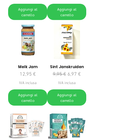
Aggiungi al
Aggiungi al
carrello
carrello
Melk Jam
Sint Janskruiden
Prezzo
Prezzo regolare
Prezzo scontato
12,95 €
9,95 €
6,97 €
IVA inclusa
IVA inclusa
Aggiungi al
Aggiungi al
carrello
carrello