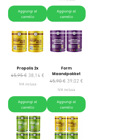
Aggiungi al
Aggiungi al
carrello
carrello
Propolis 2x
Form
Maandpakket
Prezzo regolare
Prezzo scontato
45,95 €
38,14 €
Prezzo regolare
Prezzo scontato
45,90 €
39,02 €
IVA inclusa
IVA inclusa
Aggiungi al
Aggiungi al
carrello
carrello