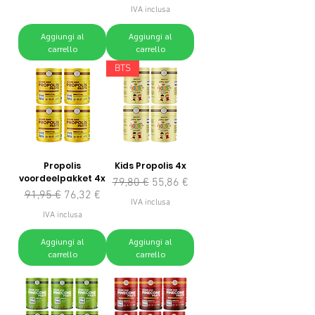
IVA inclusa
Aggiungi al
Aggiungi al
carrello
carrello
BTS
Propolis
Kids Propolis 4x
voordeelpakket 4x
Prezzo regolare
Prezzo scontato
79,80 €
55,86 €
Prezzo regolare
Prezzo scontato
91,95 €
76,32 €
IVA inclusa
IVA inclusa
Aggiungi al
Aggiungi al
carrello
carrello