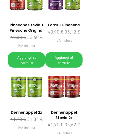
Pinecone Stevia +
Form + Pinecone
Pinecone Original
Prezzo regolare
Prezzo scontato
43,90 €
35,12 €
Prezzo regolare
Prezzo scontato
42,00 €
33,60 €
IVA inclusa
IVA inclusa
Aggiungi al
Aggiungi al
carrello
carrello
Dennenappel 2x
Dennenappel
Stevia 2x
Prezzo regolare
Prezzo scontato
41,90 €
31,84 €
Prezzo regolare
Prezzo scontato
41,90 €
35,62 €
IVA inclusa
IVA inclusa