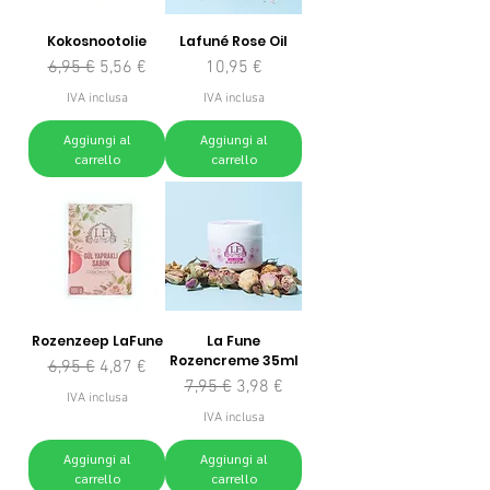
Kokosnootolie
Lafuné Rose Oil
Prezzo regolare
Prezzo scontato
Prezzo
6,95 €
5,56 €
10,95 €
IVA inclusa
IVA inclusa
Aggiungi al
Aggiungi al
carrello
carrello
Rozenzeep LaFune
La Fune
Rozencreme 35ml
Prezzo regolare
Prezzo scontato
6,95 €
4,87 €
Prezzo regolare
Prezzo scontato
7,95 €
3,98 €
IVA inclusa
IVA inclusa
Aggiungi al
Aggiungi al
carrello
carrello