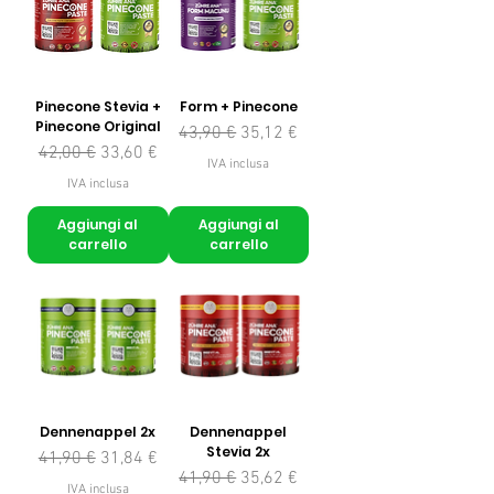
Pinecone Stevia +
Form + Pinecone
Pinecone Original
Prezzo regolare
Prezzo scontato
43,90 €
35,12 €
Prezzo regolare
Prezzo scontato
42,00 €
33,60 €
IVA inclusa
IVA inclusa
Aggiungi al
Aggiungi al
carrello
carrello
Dennenappel 2x
Dennenappel
Stevia 2x
Prezzo regolare
Prezzo scontato
41,90 €
31,84 €
Prezzo regolare
Prezzo scontato
41,90 €
35,62 €
IVA inclusa