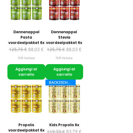
Dennenappel
Dennenappel
Pasta
Stevia
voordeelpakket 6x
voordeelpakket 6x
Prezzo regolare
Prezzo scontato
Prezzo regolare
Prezzo scontato
125,75 €
88,03 €
125,75 €
88,03 €
IVA inclusa
IVA inclusa
Aggiungi al
Aggiungi al
carrello
carrello
BACK2SCHOOL
Propolis
Kids Propolis 6x
voordeelpakket 6x
Prezzo regolare
Prezzo scontato
119,70 €
83,79 €