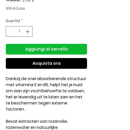
Prezzo
Prezzo
 7,95 € 
3,98 €
regolare
scontato
IVA inclusa
Quantità
*
Aggiungi al carrello
Acquista ora
Dankzij de snel absorberende structuur
met vitamine E en B5, helpt het je huid
om aan zijn vochtbehoefte te voldoen,
het er levendig uit te laten zien en het
te beschermen tegen externe
factoren.
Bevat extracten van rozenolie,
rozenwater en natuurlijke