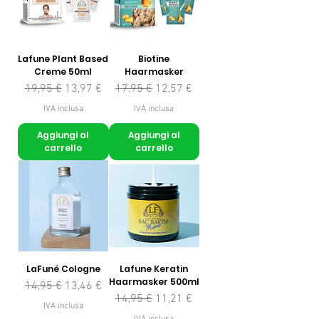
Lafune Plant Based
Biotine
Creme 50ml
Haarmasker
Prezzo regolare
Prezzo scontato
Prezzo regolare
Prezzo scontato
19,95 €
13,97 €
17,95 €
12,57 €
IVA inclusa
IVA inclusa
Aggiungi al
Aggiungi al
carrello
carrello
LaFuné Cologne
Lafune Keratin
Haarmasker 500ml
Prezzo regolare
Prezzo scontato
14,95 €
13,46 €
Prezzo regolare
Prezzo scontato
14,95 €
11,21 €
IVA inclusa
IVA inclusa