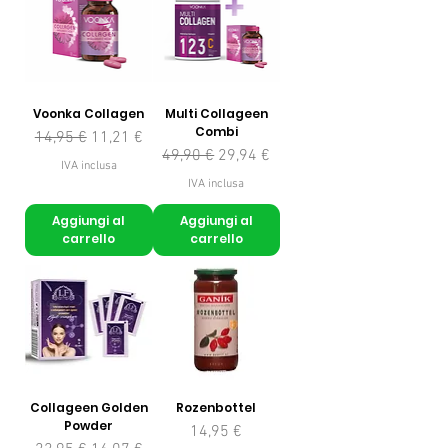
Voonka Collagen
Multi Collageen
Combi
Prezzo regolare
Prezzo scontato
14,95 €
11,21 €
Prezzo regolare
Prezzo scontato
49,90 €
29,94 €
IVA inclusa
IVA inclusa
Aggiungi al
Aggiungi al
carrello
carrello
Collageen Golden
Rozenbottel
Powder
Prezzo
14,95 €