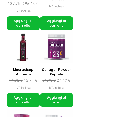
Prezzo regolare
Prezzo scontato
137,75 €
96,43 €
IVA inclusa
IVA inclusa
Aggiungi al
Aggiungi al
carrello
carrello
Moerbeisap
Collagen Powder
Mulberry
Peptide
Prezzo regolare
Prezzo scontato
Prezzo regolare
Prezzo scontato
14,95 €
12,71 €
34,95 €
24,47 €
IVA inclusa
IVA inclusa
Aggiungi al
Aggiungi al
carrello
carrello