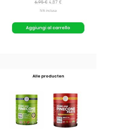
Prezzo regolare
Prezzo scontato
6,95 €
4,87 €
IVA inclusa
Aggiungi al carrello
Alle producten