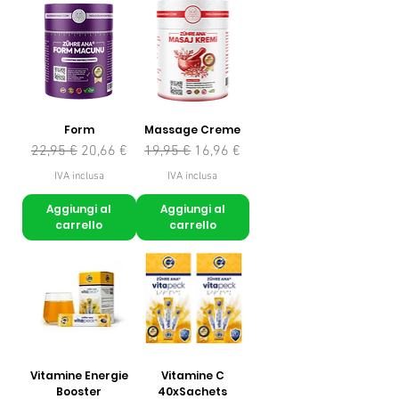
Form
Massage Creme
Prezzo regolare
Prezzo scontato
Prezzo regolare
Prezzo scontato
22,95 €
20,66 €
19,95 €
16,96 €
IVA inclusa
IVA inclusa
Aggiungi al
Aggiungi al
carrello
carrello
Vitamine Energie
Vitamine C
Booster
40xSachets