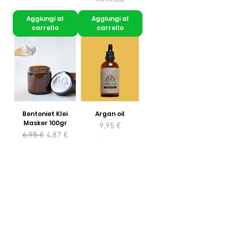
Aggiungi al
Aggiungi al
carrello
carrello
Bentoniet Klei
Argan oil
Masker 100gr
Prezzo
9,95 €
Prezzo regolare
Prezzo scontato
6,95 €
4,87 €
IVA inclusa
IVA inclusa
Aggiungi al
Aggiungi al
carrello
carrello