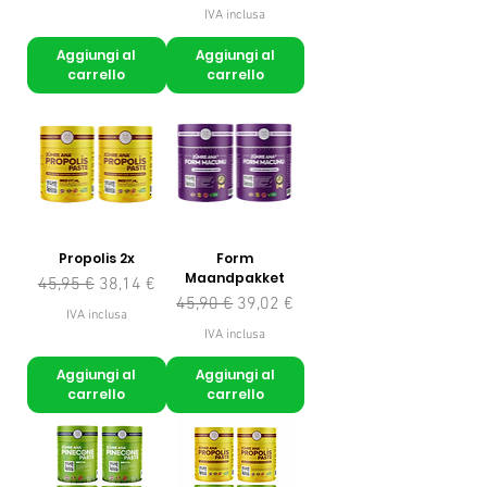
IVA inclusa
Aggiungi al
Aggiungi al
carrello
carrello
Propolis 2x
Form
Maandpakket
Prezzo regolare
Prezzo scontato
45,95 €
38,14 €
Prezzo regolare
Prezzo scontato
45,90 €
39,02 €
IVA inclusa
IVA inclusa
Aggiungi al
Aggiungi al
carrello
carrello