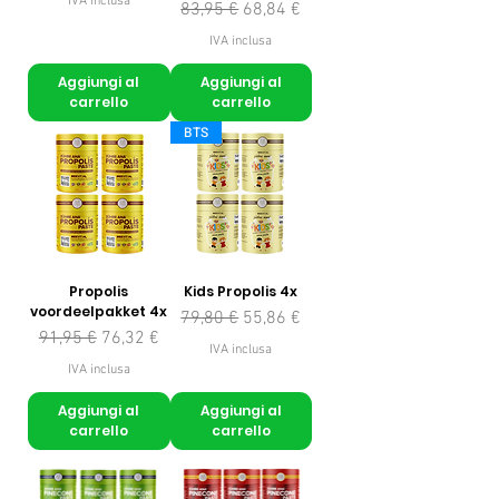
IVA inclusa
Prezzo regolare
Prezzo scontato
83,95 €
68,84 €
IVA inclusa
Aggiungi al
Aggiungi al
carrello
carrello
BTS
Propolis
Kids Propolis 4x
voordeelpakket 4x
Prezzo regolare
Prezzo scontato
79,80 €
55,86 €
Prezzo regolare
Prezzo scontato
91,95 €
76,32 €
IVA inclusa
IVA inclusa
Aggiungi al
Aggiungi al
carrello
carrello