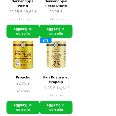
Dennenappel
Dennenappel
Pasta
Pasta Stevia
Prezzo regolare
Prezzo scontato
Prezzo
20,95 €
18,86 €
20,95 €
IVA inclusa
IVA inclusa
Aggiungi al
Aggiungi al
carrello
carrello
BTS
Propolis
Kids Pasta met
Propolis
Prezzo
22,95 €
Prezzo regolare
Prezzo scontato
19,95 €
14,96 €
IVA inclusa
IVA inclusa
Aggiungi al
Aggiungi al
carrello
carrello