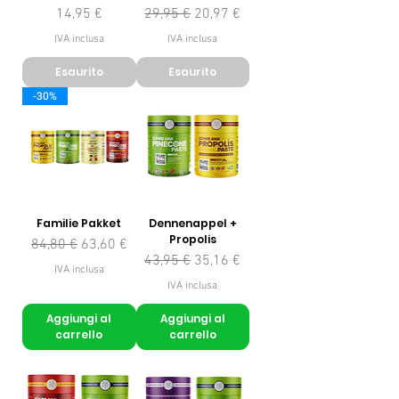
Prezzo
Prezzo regolare
Prezzo scontato
14,95 €
29,95 €
20,97 €
IVA inclusa
IVA inclusa
Esaurito
Esaurito
-30%
Familie Pakket
Dennenappel +
Propolis
Prezzo regolare
Prezzo scontato
84,80 €
63,60 €
Prezzo regolare
Prezzo scontato
43,95 €
35,16 €
IVA inclusa
IVA inclusa
Aggiungi al
Aggiungi al
carrello
carrello