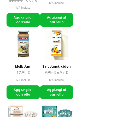
Prezzo regolare
Prezzo scontato
22,95 €
16,07 €
IVA inclusa
IVA inclusa
Aggiungi al
Aggiungi al
carrello
carrello
Melk Jam
Sint Janskruiden
Prezzo
Prezzo regolare
Prezzo scontato
12,95 €
9,95 €
6,97 €
IVA inclusa
IVA inclusa
Aggiungi al
Aggiungi al
carrello
carrello