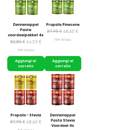
Dennenappel
Propolis Pinecone
Pasta
Prezzo regolare
Prezzo scontato
87,95 €
68,60 €
voordeelpakket 4x
IVA inclusa
Prezzo regolare
Prezzo scontato
83,80 €
64,53 €
IVA inclusa
Aggiungi al
Aggiungi al
carrello
carrello
Propolis - Stevia
Dennenappel
Pasta Stevia
Prezzo regolare
Prezzo scontato
87,95 €
68,60 €
Voordeel 4x