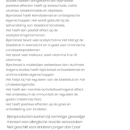
Studies hebben aangetoond dat bijenbrood
positieve effecten heeft op leverschade, colitis
ulcerosa, bloedarmoede en depressie.
Bijenbrood heeft kiemdodende en antiseptische
eigenschappen. Het wordt gebruikt bij de
behandeling van bloedend tandvlees.
Het heeft een positief effect op de
voortplantingshormonen.
Bijenbrood bevat veel acetylcholine. Het brengt de
bloeddruk in evenwicht en is goed voor chronische
constipatieproblemen.
Het bevat veel melkzuur, eiwit vitamine K en B-
vitamines.
Bijenbrood is makkelijker verteerbaar dan stuifmeel.
Volgens studies heeft bijenbrood antioxiderende en
antimicrobiële eigenschappen.
Het helpt bij het reguleren van de bloeddruk en het
cholesterolgehalte.
Het heeft een mentale activiteitsverhogend effect.
Het ondersteunt de immuniteit en reguleert de
gastro-intestinale flora.
Het heeft positieve effecten op de groei en
ontwikkeling van kinderen.
Bijenproducten kunnen bij sommige gevoelige
mensen een allergische reactie veroorzaken.
Niet geschikt voor kinderen jonger dan 1 jaar