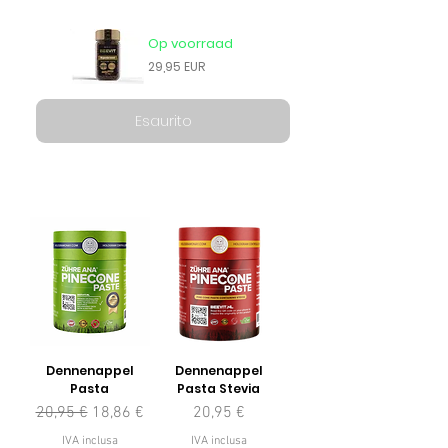
Op voorraad
29,95 EUR
Esaurito
Dennenappel
Dennenappel
Pasta
Pasta Stevia
Prezzo regolare
Prezzo scontato
Prezzo
20,95 €
18,86 €
20,95 €
IVA inclusa
IVA inclusa