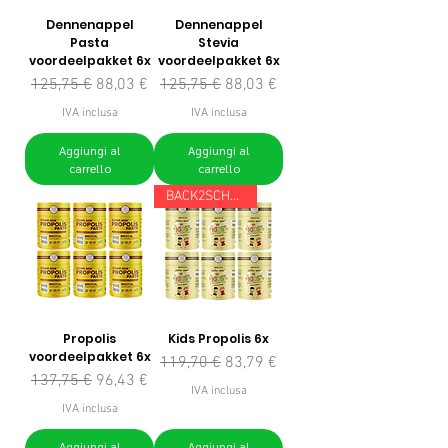
Dennenappel
Dennenappel
Pasta
Stevia
voordeelpakket 6x
voordeelpakket 6x
Prezzo regolare
Prezzo scontato
Prezzo regolare
Prezzo scontato
125,75 €
88,03 €
125,75 €
88,03 €
IVA inclusa
IVA inclusa
Aggiungi al
Aggiungi al
carrello
carrello
BACK2SCHOOL
Propolis
Kids Propolis 6x
voordeelpakket 6x
Prezzo regolare
Prezzo scontato
119,70 €
83,79 €
Prezzo regolare
Prezzo scontato
137,75 €
96,43 €
IVA inclusa
IVA inclusa
Aggiungi al
Aggiungi al