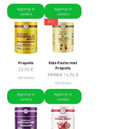
Aggiungi al
Aggiungi al
carrello
carrello
BTS
Propolis
Kids Pasta met
Propolis
Prezzo
22,95 €
Prezzo regolare
Prezzo scontato
19,95 €
14,96 €
IVA inclusa
IVA inclusa
Aggiungi al
Aggiungi al
carrello
carrello