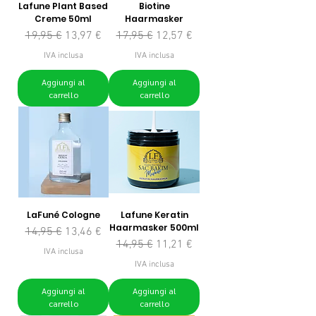
Lafune Plant Based
Biotine
Creme 50ml
Haarmasker
Prezzo regolare
Prezzo scontato
Prezzo regolare
Prezzo scontato
19,95 €
13,97 €
17,95 €
12,57 €
IVA inclusa
IVA inclusa
Aggiungi al
Aggiungi al
carrello
carrello
LaFuné Cologne
Lafune Keratin
Haarmasker 500ml
Prezzo regolare
Prezzo scontato
14,95 €
13,46 €
Prezzo regolare
Prezzo scontato
14,95 €
11,21 €
IVA inclusa
IVA inclusa
Aggiungi al
Aggiungi al
carrello
carrello