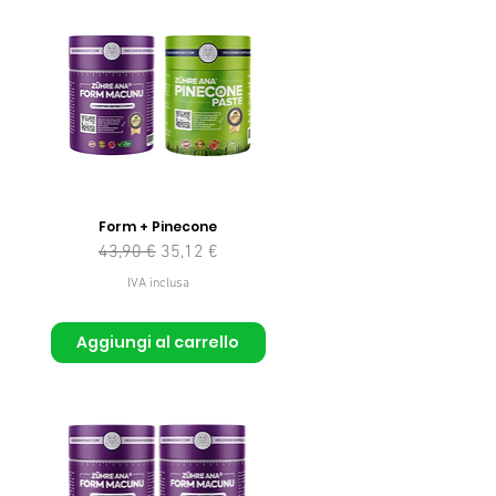
Form + Pinecone
Prezzo regolare
Prezzo scontato
43,90 €
35,12 €
to
IVA inclusa
Aggiungi al carrello