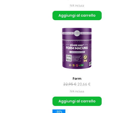
IVA inclusa
Aggiungi al carrello
Form
Prezzo regolare
Prezzo scontato
22,95 €
20,66 €
IVA inclusa
Aggiungi al carrello
-30%