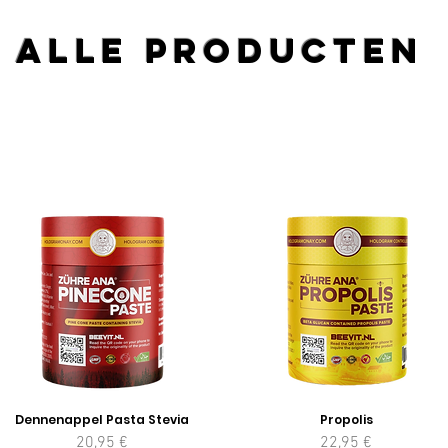
Alle Producten
Dennenappel Pasta Stevia
Propolis
Prezzo
Prezzo
20,95 €
22,95 €