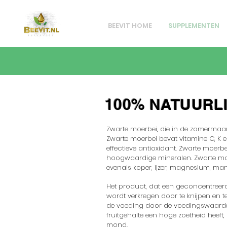
BEEVIT HOME
SUPPLEMENTEN
100% NATUURL
Zwarte moerbei, die in de zomermaand
Zwarte moerbei bevat vitamine C, K e
effectieve antioxidant. Zwarte moerbe
hoogwaardige mineralen. Zwarte moer
evenals koper, ijzer, magnesium, ma
Het product, dat een geconcentreerde
wordt verkregen door te knijpen en te
de voeding door de voedingswaarde m
fruitgehalte een hoge zoetheid heeft,
mond.