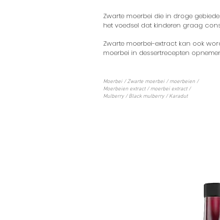
Zwarte moerbei die in droge gebieden
het voedsel dat kinderen graag con
Zwarte moerbei-extract kan ook wo
moerbei in dessertrecepten opnemen 
Moerbei / Zwarte moerbei / moerbeien /
Moerbeien extract / moerbei extract /
Mulberry / Black mulberry / Karadut