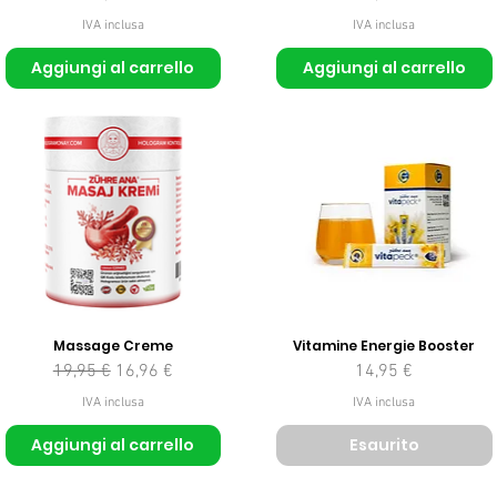
IVA inclusa
IVA inclusa
Aggiungi al carrello
Aggiungi al carrello
Massage Creme
Vitamine Energie Booster
Prezzo regolare
Prezzo scontato
Prezzo
19,95 €
16,96 €
14,95 €
IVA inclusa
IVA inclusa
Aggiungi al carrello
Esaurito