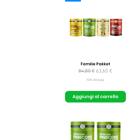
Familie Pakket
Prezzo regolare
Prezzo scontato
84,80 €
63,60 €
IVA inclusa
Aggiungi al carrello