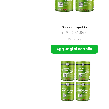
Dennenappel 2x
Prezzo regolare
Prezzo scontato
41,90 €
31,84 €
IVA inclusa
Aggiungi al carrello