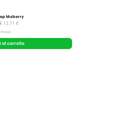
ap Mulberry
 regolare
Prezzo scontato
€
12,71 €
 inclusa
 al carrello