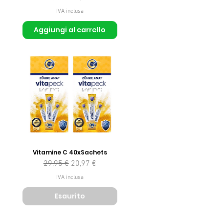
IVA inclusa
Aggiungi al carrello
Vitamine C 40xSachets
Prezzo regolare
Prezzo scontato
29,95 €
20,97 €
IVA inclusa
Esaurito