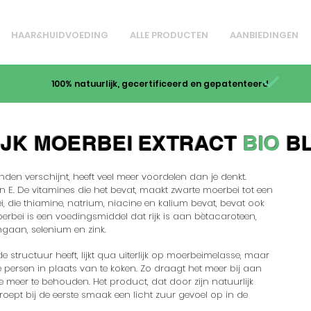
HAAR&HUIDVOEDING
ALLE PRODUCTEN
AANBIEDINGEN
100% natuurlijk, gecertificeerd en gepatenteerd
IJK MOERBEI EXTRACT
BIO
B
en verschijnt, heeft veel meer voordelen dan je denkt.
n E. De vitamines die het bevat, maakt zwarte moerbei tot een
i, die thiamine, natrium, niacine en kalium bevat, bevat ook
bei is een voedingsmiddel dat rijk is aan bètacaroteen,
ngaan, selenium en zink.
 structuur heeft, lijkt qua uiterlijk op moerbeimelasse, maar
 persen in plaats van te koken. Zo draagt ​​het meer bij aan
eer te behouden. Het product, dat door zijn natuurlijk
 roept bij de eerste smaak een licht zuur gevoel op in de