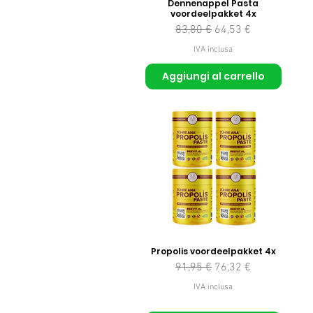
Dennenappel Pasta
voordeelpakket 4x
Prezzo regolare
Prezzo scontato
83,80 €
64,53 €
IVA inclusa
Aggiungi al carrello
Propolis voordeelpakket 4x
Prezzo regolare
Prezzo scontato
91,95 €
76,32 €
IVA inclusa