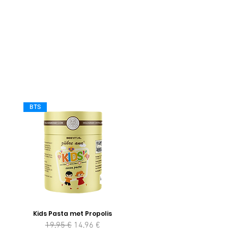
BTS
Kids Pasta met Propolis
Prezzo regolare
Prezzo scontato
19,95 €
14,96 €