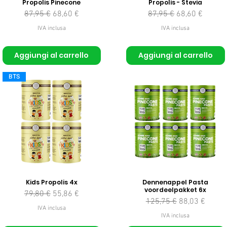
Propolis Pinecone
Propolis - Stevia
Prezzo regolare
Prezzo scontato
Prezzo regolare
Prezzo sconta
87,95 €
68,60 €
87,95 €
68,60 €
IVA inclusa
IVA inclusa
Aggiungi al carrello
Aggiungi al carrello
BTS
Kids Propolis 4x
Dennenappel Pasta
voordeelpakket 6x
Prezzo regolare
Prezzo scontato
79,80 €
55,86 €
Prezzo regolare
Prezzo sconta
125,75 €
88,03 €
IVA inclusa
IVA inclusa