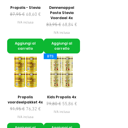
Propolis - Stevia
Dennenappel
Pasta Stevia
Prezzo regolare
Prezzo scontato
87,95 €
68,60 €
Voordeel 4x
IVA inclusa
Prezzo regolare
Prezzo scontato
83,95 €
68,84 €
IVA inclusa
Aggiungi al
Aggiungi al
carrello
carrello
BTS
Propolis
Kids Propolis 4x
voordeelpakket 4x
Prezzo regolare
Prezzo scontato
79,80 €
55,86 €
Prezzo regolare
Prezzo scontato
91,95 €
76,32 €
IVA inclusa
IVA inclusa
Aggiungi al
Aggiungi al