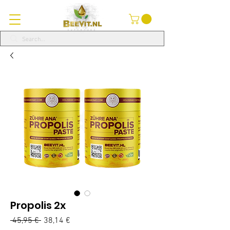
Propolis 2x
Prezzo
Prezzo
 45,95 € 
38,14 €