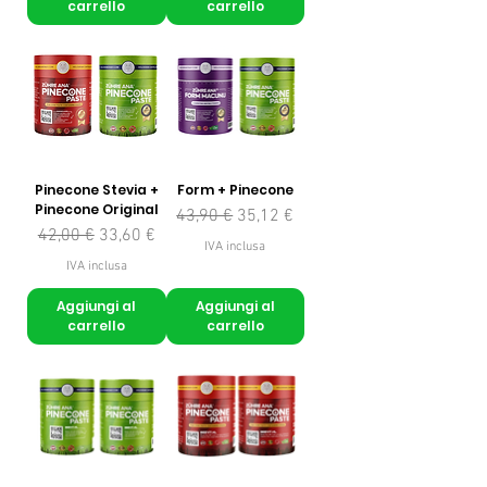
carrello
carrello
Pinecone Stevia +
Form + Pinecone
Pinecone Original
Prezzo regolare
Prezzo scontato
43,90 €
35,12 €
Prezzo regolare
Prezzo scontato
42,00 €
33,60 €
IVA inclusa
IVA inclusa
Aggiungi al
Aggiungi al
carrello
carrello