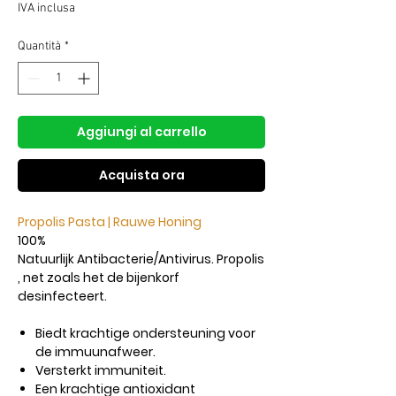
regolare
scontato
IVA inclusa
Quantità
*
Aggiungi al carrello
Acquista ora
Propolis Pasta | Rauwe Honing
100%
Natuurlijk Antibacterie/Antivirus. Propolis
, net zoals het de bijenkorf
desinfecteert.
Biedt krachtige ondersteuning voor
de immuunafweer.
Versterkt immuniteit.
Een krachtige antioxidant