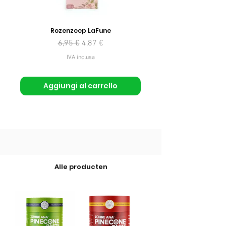
Rozenzeep LaFune
Prezzo regolare
Prezzo scontato
6,95 €
4,87 €
IVA inclusa
Aggiungi al carrello
Alle producten