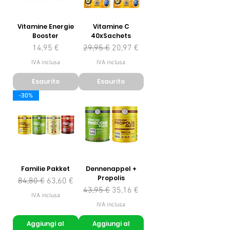
Vitamine Energie
Vitamine C
Booster
40xSachets
Prezzo
Prezzo regolare
Prezzo scontato
14,95 €
29,95 €
20,97 €
IVA inclusa
IVA inclusa
Esaurito
Esaurito
-30%
Familie Pakket
Dennenappel +
Propolis
Prezzo regolare
Prezzo scontato
84,80 €
63,60 €
Prezzo regolare
Prezzo scontato
43,95 €
35,16 €
IVA inclusa
IVA inclusa
Aggiungi al
Aggiungi al