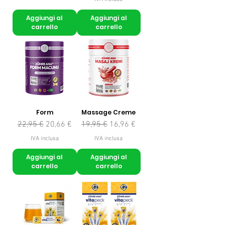
Aggiungi al
Aggiungi al
carrello
carrello
Form
Massage Creme
Prezzo regolare
Prezzo scontato
Prezzo regolare
Prezzo scontato
22,95 €
20,66 €
19,95 €
16,96 €
IVA inclusa
IVA inclusa
Aggiungi al
Aggiungi al
carrello
carrello