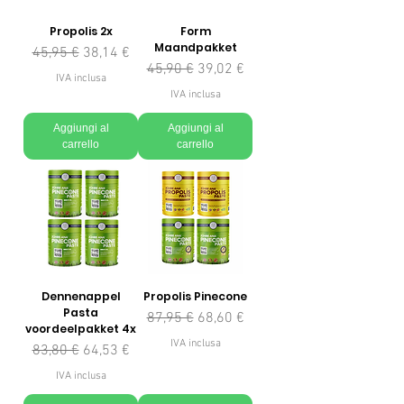
Propolis 2x
Form
Maandpakket
Prezzo regolare
Prezzo scontato
45,95 €
38,14 €
Prezzo regolare
Prezzo scontato
45,90 €
39,02 €
IVA inclusa
IVA inclusa
Aggiungi al
Aggiungi al
carrello
carrello
Dennenappel
Propolis Pinecone
Pasta
Prezzo regolare
Prezzo scontato
87,95 €
68,60 €
voordeelpakket 4x
IVA inclusa
Prezzo regolare
Prezzo scontato
83,80 €
64,53 €
IVA inclusa