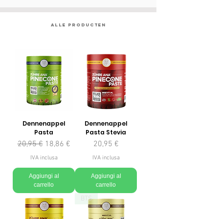
ALLE PRODUCTEN
Dennenappel
Dennenappel
Pasta
Pasta Stevia
Prezzo regolare
Prezzo scontato
Prezzo
20,95 €
18,86 €
20,95 €
IVA inclusa
IVA inclusa
Aggiungi al
Aggiungi al
carrello
carrello
BTS