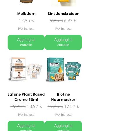
Melk Jam
Sint Janskruiden
Prezzo
Prezzo regolare
Prezzo scontato
12,95 €
9,95 €
6,97 €
IVA inclusa
IVA inclusa
Aggiungi al
Aggiungi al
carrello
carrello
Lafune Plant Based
Biotine
Creme 50ml
Haarmasker
Prezzo regolare
Prezzo scontato
Prezzo regolare
Prezzo scontato
19,95 €
13,97 €
17,95 €
12,57 €
IVA inclusa
IVA inclusa
Aggiungi al
Aggiungi al