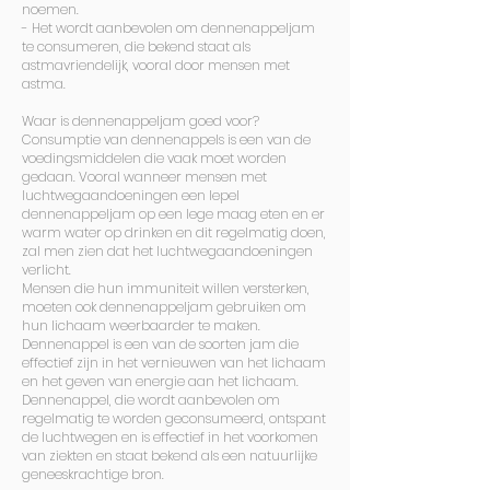
noemen.
- Het wordt aanbevolen om dennenappeljam
te consumeren, die bekend staat als
astmavriendelijk, vooral door mensen met
astma.
Waar is dennenappeljam goed voor?
Consumptie van dennenappels is een van de
voedingsmiddelen die vaak moet worden
gedaan. Vooral wanneer mensen met
luchtwegaandoeningen een lepel
dennenappeljam op een lege maag eten en er
warm water op drinken en dit regelmatig doen,
zal men zien dat het luchtwegaandoeningen
verlicht.
Mensen die hun immuniteit willen versterken,
moeten ook dennenappeljam gebruiken om
hun lichaam weerbaarder te maken.
Dennenappel is een van de soorten jam die
effectief zijn in het vernieuwen van het lichaam
en het geven van energie aan het lichaam.
Dennenappel, die wordt aanbevolen om
regelmatig te worden geconsumeerd, ontspant
de luchtwegen en is effectief in het voorkomen
van ziekten en staat bekend als een natuurlijke
geneeskrachtige bron.