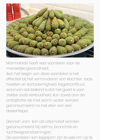
Marmelade heeft veel voordelen voor de
menselijke gezondheid;
Aan het begin van deze voordelen is het
effectief bij het verminderen van klachten zoals
hoesten en kortademigheid. Kegelconfituur,
waarvan ook bekend is dat het goed is voor
ziektes zoals verkoudheid, kan zowel aan de
ontbijttafel als met warm water worden
geconsumeerd na het eten van een
dessertlepel.
Dennen Jam kan als alternatief worden
geconsumeerd bij astma, bronchitis en
luchtwegaandoeningen.
De voordelen van kegeljam zijn te veel om op te