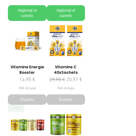
Aggiungi al
Aggiungi al
carrello
carrello
Vitamine Energie
Vitamine C
Booster
40xSachets
Prezzo
Prezzo regolare
Prezzo scontato
14,95 €
29,95 €
20,97 €
IVA inclusa
IVA inclusa
Esaurito
Esaurito
-30%