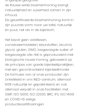
ongerepte geografie.
de Rauwe wilde bloemenhoning brengt
natuurlijkheid en zuiverheid samen in zijn
inhoud.
De gecertificeerde bloemenhoning komt in
zijn puurste vorm naar uw tafel, n
atuurlijk
en puur, net als in de bijenkorf...
Het bevat geen additieven,
conserveermiddelen, kleurstoffen, alcohol,
glycol, gluten, GMO, toegevoegde suiker of
toegevoegde olie. Het is geproduceerd met
biologische rauwe honing, gebaseerd op
de principes van goede bijenteeltpraktijken,
met een gecontracteerd bijenteeltmodel.
De formules van al onze producten zijn
ontwikkeld in ons R&D-centrum, allemaal
100% natuurlijk en gepatenteerd, en ook
allemaal verpakt in onze faciliteiten met
GMP, ISO 9000, ISO 22000, BRC, IFS, ISO 14001
en COVID-19 veilige
productiecertificeringen.