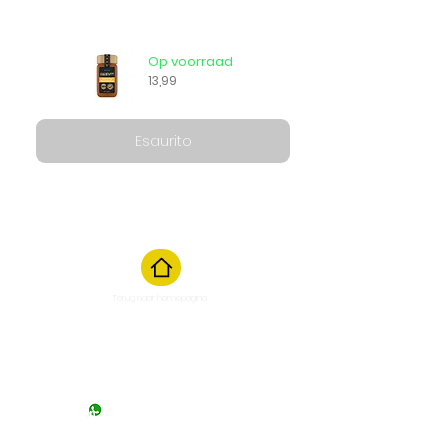
Op voorraad
13,99
Esaurito
Terug naar homepagina
Chat starten
M
aandag t/m zaterdag van 10:00
tot 17:00