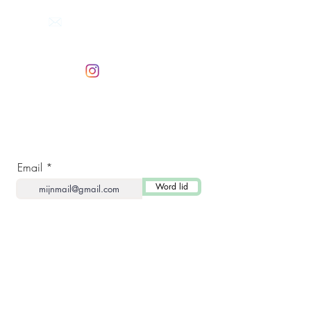
Mail ons
Reactie binnen 24 uur
info@beevit.nl
Volg ons op
instagram
Word lid en ontvang speciale aanbiedingen!
Email
Word lid
BEEVIT HOME
Dennenappel Pasta
Propolis