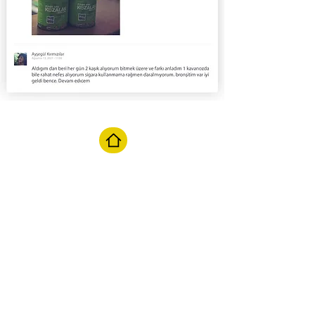
Terug naar homepagina
Chat starten
M
aandag t/m zaterdag van 10:00
tot 17:00
Mail ons
Reactie binnen 24 uur
info@beevit.nl