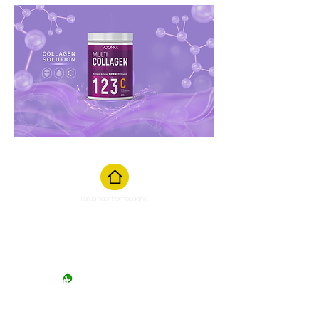
Terug naar homepagina
Chat starten
M
aandag t/m zaterdag van 10:00
tot 17:00