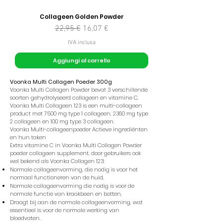
Collageen Golden Powder
Prezzo regolare
Prezzo scontato
22,95 €
16,07 €
IVA inclusa
Aggiungi al carrello
Voonka Multi Collagen Poeder 300g
Voonka Multi Collagen Powder bevat 3 verschillende
soorten gehydrolyseerd collageen en vitamine C.
Voonka Multi Collageen 123 is een multi-collageen
product met 7500 mg type 1 collageen, 2360 mg type
2 collageen en 100 mg type 3 collageen.
Voonka Multi-collageenpoeder Actieve ingrediënten
en hun taken
Extra vitamine C in Voonka Multi Collagen Powder
poeder collageen supplement, door gebruikers ook
wel bekend als Voonka Collagen 123:
Normale collageenvorming, die nodig is voor het
normaal functioneren van de huid,
Normale collageenvorming die nodig is voor de
normale functie van kraakbeen en botten,
Draagt ​​bij aan de normale collageenvorming, wat
essentieel is voor de normale werking van
bloedvaten.