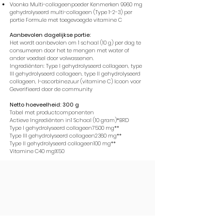
Voonka Multi-collageenpoeder Kenmerken 9960 mg
gehydrolyseerd multi-collageen (Type 1-2-3) per
portie Formule met toegevoegde vitamine C
Aanbevolen dagelijkse portie:
Het wordt aanbevolen om 1 schaal (10 g) per dag te
consumeren door het te mengen met water of
ander voedsel door volwassenen.
Ingrediënten: Type I gehydrolyseerd collageen, type
III gehydrolyseerd collageen, type II gehydrolyseerd
collageen, l-ascorbinezuur (vitamine C) Icoon voor
Geverifieerd door de community
Netto hoeveelheid: 300 g
Tabel met productcomponenten
Actieve Ingrediënten in1 Schaal (10 gram)*BRD
Type I gehydrolyseerd collageen7500 mg**
Type III gehydrolyseerd collageen2360 mg**
Type II gehydrolyseerd collageen100 mg**
Vitamine C40 mg%50