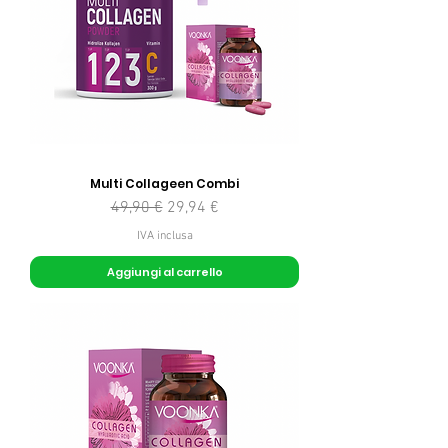
Multi Collageen Combi
Prezzo regolare
Prezzo scontato
49,90 €
29,94 €
IVA inclusa
Aggiungi al carrello