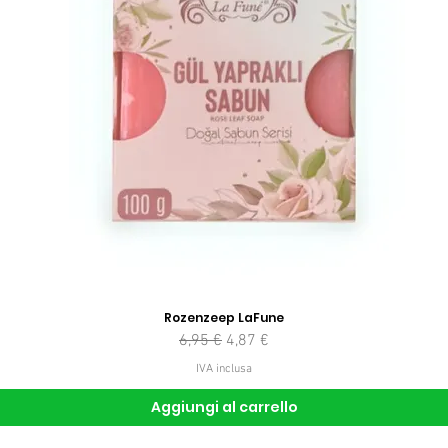
Rozenzeep LaFune
Prezzo regolare
Prezzo scontato
6,95 €
4,87 €
IVA inclusa
Aggiungi al carrello