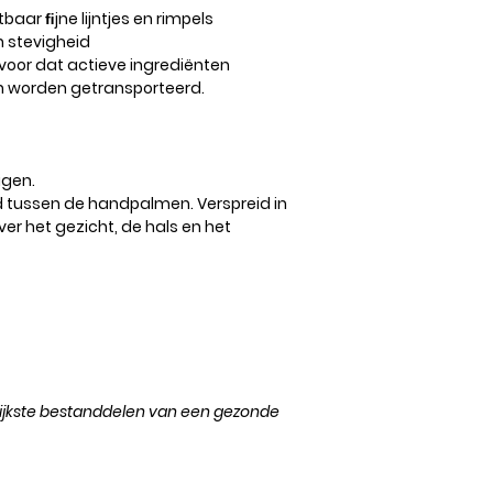
aar ﬁjne lijntjes en rimpels
n stevigheid
oor dat actieve ingrediënten
en worden getransporteerd.
igen.
d tussen de handpalmen. Verspreid in
er het gezicht, de hals en het
rijkste bestanddelen van een gezonde