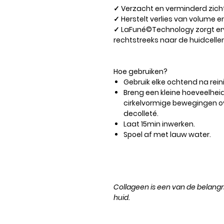
✓ Verzacht en verminderd zichtb
✓ Herstelt verlies van volume e
✓ LaFuné©Technology zorgt erv
rechtstreeks naar de huidcell
Hoe gebruiken?
Gebruik elke ochtend na rein
Breng een kleine hoeveelhei
cirkelvormige bewegingen ov
decolleté.
Laat 15min inwerken.
Spoel af met lauw water.
Collageen is een van de belang
huid.