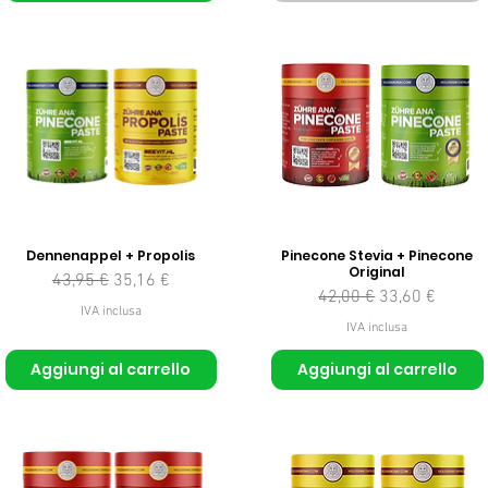
Dennenappel + Propolis
Pinecone Stevia + Pinecone
Original
Prezzo regolare
Prezzo scontato
43,95 €
35,16 €
Prezzo regolare
Prezzo sconta
42,00 €
33,60 €
IVA inclusa
IVA inclusa
Aggiungi al carrello
Aggiungi al carrello