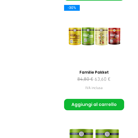
-30%
Familie Pakket
Prezzo regolare
Prezzo scontato
84,80 €
63,60 €
IVA inclusa
Aggiungi al carrello