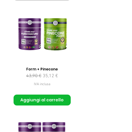
Form + Pinecone
Prezzo regolare
Prezzo scontato
43,90 €
35,12 €
to
IVA inclusa
Aggiungi al carrello