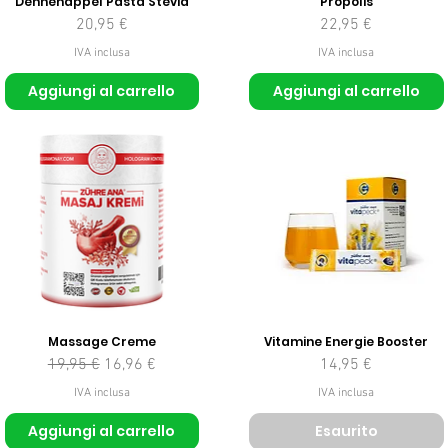
Dennenappel Pasta Stevia
Propolis
Prezzo
Prezzo
20,95 €
22,95 €
IVA inclusa
IVA inclusa
Aggiungi al carrello
Aggiungi al carrello
Massage Creme
Vitamine Energie Booster
Prezzo regolare
Prezzo scontato
Prezzo
19,95 €
16,96 €
14,95 €
IVA inclusa
IVA inclusa
Aggiungi al carrello
Esaurito