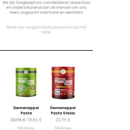
We zijn toegewijd om, ruimdenkend, respectvol,
en ondersteunend aan de mensen om ons
heen, ongeacht oriëntatie en identiteit.
Beevit voor uw gezondheid produceren wij met
liefde.
Dennenappel
Dennenappel
Pasta
Pasta Stevia
Prezzo regolare
Prezzo scontato
Prezzo
20,95 €
18,86 €
20,95 €
IVA inclusa
IVA inclusa