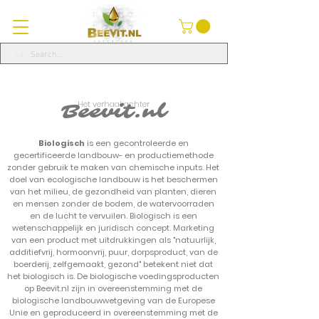
Het verhaal achter
Beevit.nl
Biologisch
is een gecontroleerde en
gecertificeerde landbouw- en productiemethode
zonder gebruik te maken van chemische inputs. Het
doel van ecologische landbouw is het beschermen
van het milieu, de gezondheid van planten, dieren
en mensen zonder de bodem, de watervoorraden
en de lucht te vervuilen. Biologisch is een
wetenschappelijk en juridisch concept. Marketing
van een product met uitdrukkingen als "natuurlijk,
additiefvrij, hormoonvrij, puur, dorpsproduct, van de
boerderij, zelfgemaakt, gezond" betekent niet dat
het biologisch is. De biologische voedingsproducten
op Beevit.nl zijn in overeenstemming met de
biologische landbouwwetgeving van de Europese
Unie en geproduceerd in overeenstemming met de