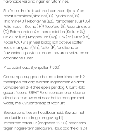
flavonoïde verbindingen en vitamines.
Stuifmeel; Het is structureel een zeer rijke stof en
bevat vitamines (Niacine (B3), Pyridoxine (B6),
Thiamine (B1), Riboflavine (B2), Pantotheenzuur (B5),
Foliumzuur, Biotine ( H)), Tocoferol (E), Ascorbinezuur
(C), Beta-caroteen) minerale stoffen (Kalium (K),
Calcium (Ca), Magnesium (Mg), Zink (Zn), IJzer (Fe),
Koper (Cu) Er zijn veel biologisch actieve stoffen
zoals mangaan (Mn), fosfor (P), fenolische en
flavonoïden, polyfenolen, aminozuren, vetzuren en
organische zuren.
Productinhoud: Bijenpollen (100%)
Consumptiesuggestie: het kan door kinderen 1-2
theelepels per dag worden ingenomen en door
volwassenen 2-4 theelepels per dag. U kunt Halal
gecertificeerd BEEVIT Pollen consumeren door er
direct op te kauwen of door het te mengen met
water, melk, vruchtensap of yoghurt.
Bewaarcondities en houdbaarheid: Bewaar het
product in een droge omgeving bij
kamertemperatuur (ongeveer 22 ° C), bescherm
tegen hogere temperaturen. Houdbaarheid is 24