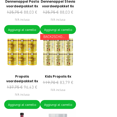
Dennenappel Pasta
Dennenappel Stevia
voordeelpakket 6x
voordeelpakket 6x
Prezzo regolare
Prezzo scontato
Prezzo regolare
Prezzo scontato
125,75 €
88,03 €
125,75 €
88,03 €
IVA inclusa
IVA inclusa
Aggiungi al carrello
Aggiungi al carrello
BACK2SCHOOL
Propolis
Kids Propolis 6x
voordeelpakket 6x
Prezzo regolare
Prezzo scontato
119,70 €
83,79 €
Prezzo regolare
Prezzo scontato
137,75 €
96,43 €
IVA inclusa
IVA inclusa
Aggiungi al carrello
Aggiungi al carrello