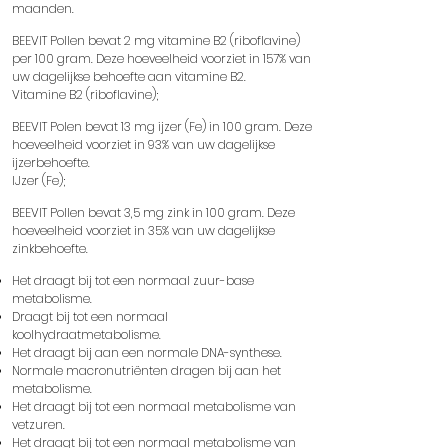
maanden.
BEEVIT Pollen bevat 2 mg vitamine B2 (riboflavine)
per 100 gram. Deze hoeveelheid voorziet in 157% van
uw dagelijkse behoefte aan vitamine B2.
Vitamine B2 (riboflavine);
BEEVIT Polen bevat 13 mg ijzer (Fe) in 100 gram. Deze
hoeveelheid voorziet in 93% van uw dagelijkse
ijzerbehoefte.
IJzer (Fe);
BEEVIT Pollen bevat 3,5 mg zink in 100 gram. Deze
hoeveelheid voorziet in 35% van uw dagelijkse
zinkbehoefte.
Het draagt ​​bij tot een normaal zuur-base
metabolisme.
Draagt ​​bij tot een normaal
koolhydraatmetabolisme.
Het draagt ​​bij aan een normale DNA-synthese.
Normale macronutriënten dragen bij aan het
metabolisme.
Het draagt ​​bij tot een normaal metabolisme van
vetzuren.
Het draagt ​​bij tot een normaal metabolisme van