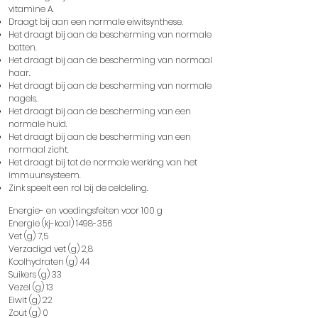
vitamine A.
Draagt ​​bij aan een normale eiwitsynthese.
Het draagt ​​bij aan de bescherming van normale
botten.
Het draagt ​​bij aan de bescherming van normaal
haar.
Het draagt ​​bij aan de bescherming van normale
nagels.
Het draagt ​​bij aan de bescherming van een
normale huid.
Het draagt ​​bij aan de bescherming van een
normaal zicht.
Het draagt ​​bij tot de normale werking van het
immuunsysteem.
Zink speelt een rol bij de celdeling.
Energie- en voedingsfeiten voor 100 g
Energie (kj-kcal)
1498-356
Vet (g) 7,5
Verzadigd vet (g) 2,8
Koolhydraten (g) 44
Suikers (g) 33
Vezel (g) 13
Eiwit (g) 22
Zout (g) 0