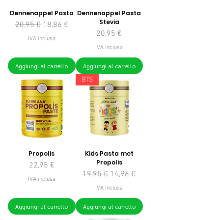
Dennenappel Pasta
Dennenappel Pasta
Stevia
Prezzo regolare
Prezzo scontato
20,95 €
18,86 €
Prezzo
20,95 €
IVA inclusa
IVA inclusa
Aggiungi al carrello
Aggiungi al carrello
BTS
Propolis
Kids Pasta met
Propolis
Prezzo
22,95 €
Prezzo regolare
Prezzo scontato
19,95 €
14,96 €
IVA inclusa
IVA inclusa
Aggiungi al carrello
Aggiungi al carrello