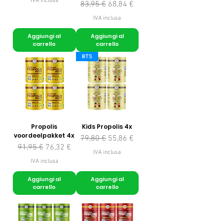
IVA inclusa
Prezzo regolare
Prezzo scontato
83,95 €
68,84 €
IVA inclusa
Aggiungi al
Aggiungi al
carrello
carrello
BTS
Propolis
Kids Propolis 4x
voordeelpakket 4x
Prezzo regolare
Prezzo scontato
79,80 €
55,86 €
Prezzo regolare
Prezzo scontato
91,95 €
76,32 €
IVA inclusa
IVA inclusa
Aggiungi al
Aggiungi al
carrello
carrello