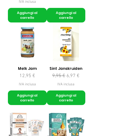
IVA inclusa
Aggiungi al
Aggiungi al
carrello
carrello
Melk Jam
Sint Janskruiden
Prezzo
Prezzo regolare
Prezzo scontato
12,95 €
9,95 €
6,97 €
IVA inclusa
IVA inclusa
Aggiungi al
Aggiungi al
carrello
carrello