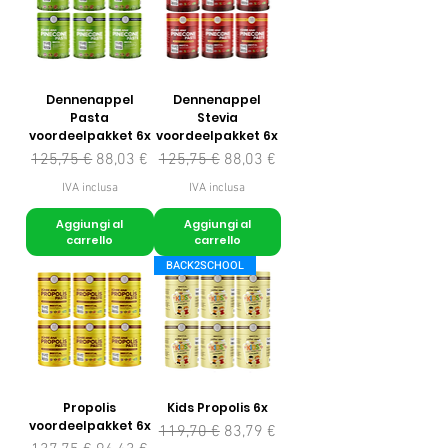
Dennenappel
Dennenappel
Pasta
Stevia
voordeelpakket 6x
voordeelpakket 6x
Prezzo regolare
Prezzo scontato
Prezzo regolare
Prezzo scontato
125,75 €
88,03 €
125,75 €
88,03 €
IVA inclusa
IVA inclusa
Aggiungi al
Aggiungi al
carrello
carrello
BACK2SCHOOL
Propolis
Kids Propolis 6x
voordeelpakket 6x
Prezzo regolare
Prezzo scontato
119,70 €
83,79 €