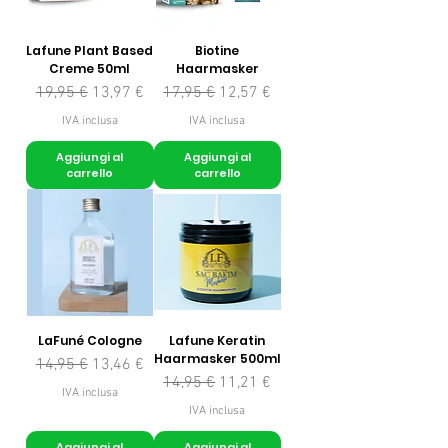
Lafune Plant Based
Biotine
Creme 50ml
Haarmasker
Prezzo regolare
Prezzo scontato
Prezzo regolare
Prezzo scontato
19,95 €
13,97 €
17,95 €
12,57 €
IVA inclusa
IVA inclusa
Aggiungi al
Aggiungi al
carrello
carrello
LaFuné Cologne
Lafune Keratin
Haarmasker 500ml
Prezzo regolare
Prezzo scontato
14,95 €
13,46 €
Prezzo regolare
Prezzo scontato
14,95 €
11,21 €
IVA inclusa
IVA inclusa
Aggiungi al
Aggiungi al