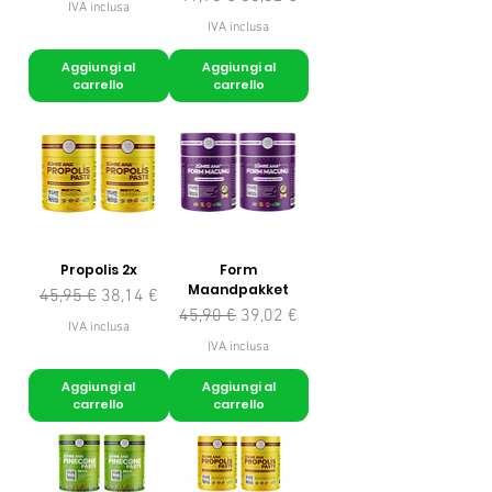
IVA inclusa
IVA inclusa
Aggiungi al
Aggiungi al
carrello
carrello
Propolis 2x
Form
Maandpakket
Prezzo regolare
Prezzo scontato
45,95 €
38,14 €
Prezzo regolare
Prezzo scontato
45,90 €
39,02 €
IVA inclusa
IVA inclusa
Aggiungi al
Aggiungi al
carrello
carrello