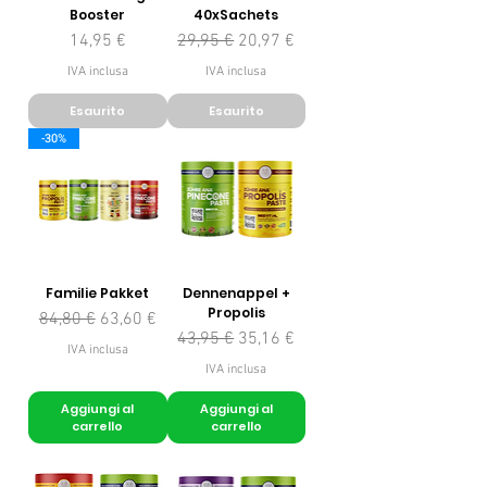
Booster
40xSachets
Prezzo
Prezzo regolare
Prezzo scontato
14,95 €
29,95 €
20,97 €
IVA inclusa
IVA inclusa
Esaurito
Esaurito
-30%
Familie Pakket
Dennenappel +
Propolis
Prezzo regolare
Prezzo scontato
84,80 €
63,60 €
Prezzo regolare
Prezzo scontato
43,95 €
35,16 €
IVA inclusa
IVA inclusa
Aggiungi al
Aggiungi al
carrello
carrello