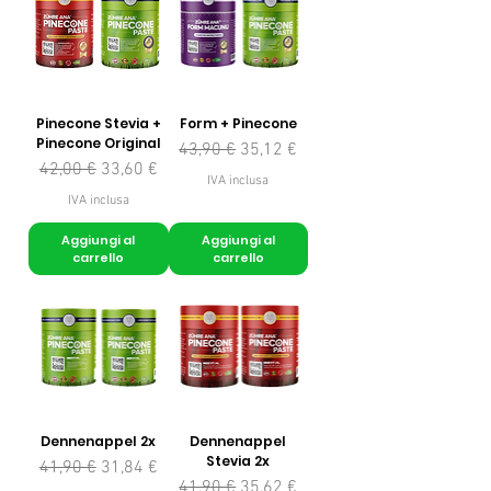
Pinecone Stevia +
Form + Pinecone
Pinecone Original
Prezzo regolare
Prezzo scontato
43,90 €
35,12 €
Prezzo regolare
Prezzo scontato
42,00 €
33,60 €
IVA inclusa
IVA inclusa
Aggiungi al
Aggiungi al
carrello
carrello
Dennenappel 2x
Dennenappel
Stevia 2x
Prezzo regolare
Prezzo scontato
41,90 €
31,84 €
Prezzo regolare
Prezzo scontato
41,90 €
35,62 €