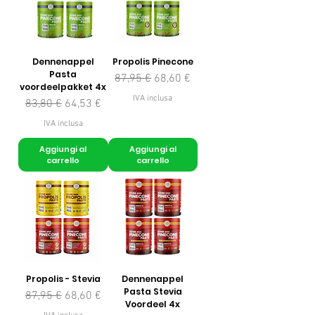
Dennenappel
Propolis Pinecone
Pasta
Prezzo regolare
Prezzo scontato
87,95 €
68,60 €
voordeelpakket 4x
IVA inclusa
Prezzo regolare
Prezzo scontato
83,80 €
64,53 €
IVA inclusa
Aggiungi al
Aggiungi al
carrello
carrello
Propolis - Stevia
Dennenappel
Pasta Stevia
Prezzo regolare
Prezzo scontato
87,95 €
68,60 €
Voordeel 4x