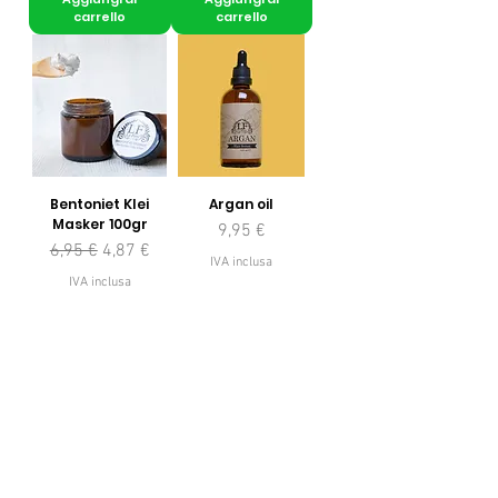
carrello
carrello
Bentoniet Klei
Argan oil
Masker 100gr
Prezzo
9,95 €
Prezzo regolare
Prezzo scontato
6,95 €
4,87 €
IVA inclusa
IVA inclusa
Aggiungi al
Aggiungi al
carrello
carrello