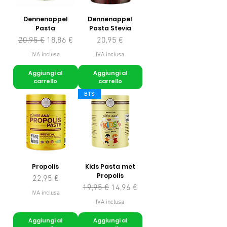
Dennenappel
Dennenappel
Pasta
Pasta Stevia
Prezzo regolare
Prezzo scontato
Prezzo
20,95 €
18,86 €
20,95 €
IVA inclusa
IVA inclusa
Aggiungi al
Aggiungi al
carrello
carrello
BTS
Propolis
Kids Pasta met
Propolis
Prezzo
22,95 €
Prezzo regolare
Prezzo scontato
19,95 €
14,96 €
IVA inclusa
IVA inclusa
Aggiungi al
Aggiungi al