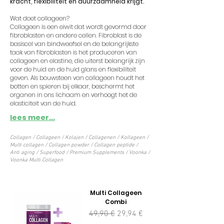
kracht, flexibiliteit en duurzaamheid krijgt.
Wat doet collageen?
Collageen is een eiwit dat wordt gevormd door
fibroblasten en andere cellen. Fibroblast is de
basiscel van bindweefsel en de belangrijkste
taak van fibroblasten is het produceren van
collageen en elastine, die uiterst belangrijk zijn
voor de huid en de huid glans en flexibiliteit
geven. Als bouwsteen van collageen houdt het
botten en spieren bij elkaar, beschermt het
organen in ons lichaam en verhoogt het de
elasticiteit van de huid.
lees meer...
Collagen / Collageen / Kolajen / Collagenen / Kollageen /
Multi collagen / Collagen powder / Collagen peptide /
Anti aging / Superfood / Premium Supplements / Voonka /
Voonka Multi Collagen
Multi Collageen
Combi
Prezzo regolare
Prezzo scontato
49,90 €
29,94 €