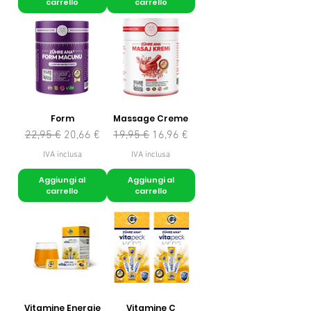
carrello
carrello
Form
Massage Creme
Prezzo regolare
Prezzo scontato
Prezzo regolare
Prezzo scontato
22,95 €
20,66 €
19,95 €
16,96 €
IVA inclusa
IVA inclusa
Aggiungi al
Aggiungi al
carrello
carrello
Vitamine Energie
Vitamine C