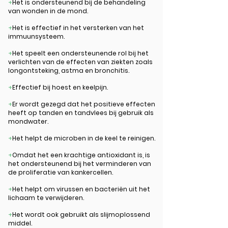
+
Het is ondersteunend bij de behandeling
van wonden in de mond.
+
Het is effectief in het versterken van het
immuunsysteem.
+
Het speelt een ondersteunende rol bij het
verlichten van de effecten van ziekten zoals
longontsteking, astma en bronchitis.
+
Effectief bij hoest en keelpijn.
+
Er wordt gezegd dat het positieve effecten
heeft op tanden en tandvlees bij gebruik als
mondwater.
+
Het helpt de microben in de keel te reinigen.
+
Omdat het een krachtige antioxidant is, is
het ondersteunend bij het verminderen van
de proliferatie van kankercellen.
+
Het helpt om virussen en bacteriën uit het
lichaam te verwijderen.
+
Het wordt ook gebruikt als slijmoplossend
middel.