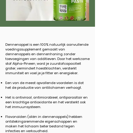
Dennenappel is een 100% natuurlijk aanvullende
voedingssupplement gemaakt van
dennenappels en dennenhoning zonder
toevoegingen van additieven. Door het werkzame
stof Alpha-Pineen, word je zuurstofcapaciteit
groter, vermindert hoestklachten, versterkt
immuniteit en voel je je fitter en energieker.
Een van de meest opvallende voordelen is dat
het de productie van antilichamen verhoogt.
Het is antiviraal, antimicrobieel, antiparasitair en
een krachtige antioxidante en het versterkt ook
het immuunsysteem.
Flavonoïden (oliën in dennenappels) hebben
ontstekingsremmende eigenschappen en
maken het lichaam beter bestand tegen
infecties en verkoudheid.