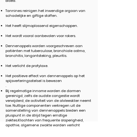
bloed.
Tannines reinigen het inwendige orgaan van
schadelijke en giftige stoffen.
Het heeft slijmoplossend eigenschappen.
Het wordt vooral aanbevolen voor rokers.
Dennenappels worden voorgeschreven aan
patiënten met tuberculose, bronchiale astma,
bronchitis, longontsteking, pleuritis.
Het verlicht de profylaxe.
Het positieve effect van dennenappels op het
spijsverteringsstelsel is bewezen
.
Bij regelmatige inname worden de darmen
gereinigd, zelfs de oudste congestie wordt
verwijderd, de activiteit van de alvleesklier neemt
toe. Nuttige componenten verkregen uit de
samenstelling van dennenappels bieden een
pluspunt in de strijd tegen ernstige
ziektes.Klachten van frequente slaperigheid,
apathie, algemene zwakte worden verlicht