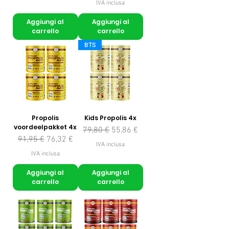
IVA inclusa
Aggiungi al
Aggiungi al
carrello
carrello
BTS
Propolis
Kids Propolis 4x
voordeelpakket 4x
Prezzo regolare
Prezzo scontato
79,80 €
55,86 €
Prezzo regolare
Prezzo scontato
91,95 €
76,32 €
IVA inclusa
IVA inclusa
Aggiungi al
Aggiungi al
carrello
carrello