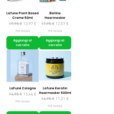
Lafune Plant Based
Biotine
Creme 50ml
Haarmasker
Prezzo regolare
Prezzo scontato
Prezzo regolare
Prezzo scontato
19,95 €
13,97 €
17,95 €
12,57 €
IVA inclusa
IVA inclusa
Aggiungi al
Aggiungi al
carrello
carrello
LaFuné Cologne
Lafune Keratin
Haarmasker 500ml
Prezzo regolare
Prezzo scontato
14,95 €
13,46 €
Prezzo regolare
Prezzo scontato
14,95 €
11,21 €
IVA inclusa
IVA inclusa