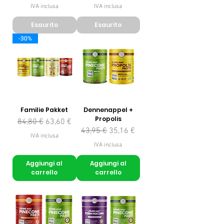
IVA inclusa
IVA inclusa
Esaurito
Esaurito
-30%
Familie Pakket
Dennenappel +
Propolis
Prezzo regolare
Prezzo scontato
84,80 €
63,60 €
Prezzo regolare
Prezzo scontato
43,95 €
35,16 €
IVA inclusa
IVA inclusa
Aggiungi al
Aggiungi al
carrello
carrello