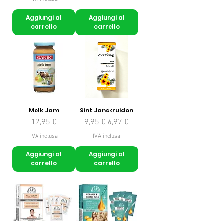
Aggiungi al
Aggiungi al
carrello
carrello
Melk Jam
Sint Janskruiden
Prezzo
Prezzo regolare
Prezzo scontato
12,95 €
9,95 €
6,97 €
IVA inclusa
IVA inclusa
Aggiungi al
Aggiungi al
carrello
carrello