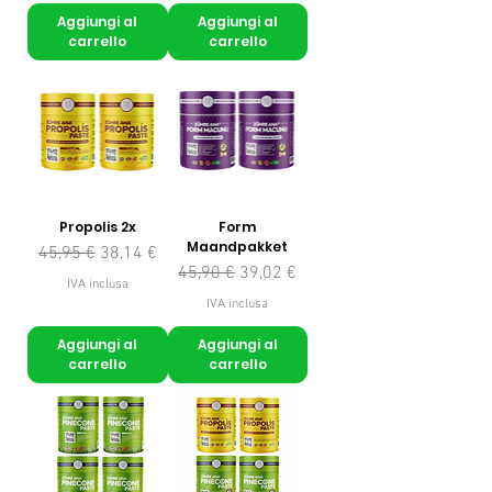
Aggiungi al
Aggiungi al
carrello
carrello
Propolis 2x
Form
Maandpakket
Prezzo regolare
Prezzo scontato
45,95 €
38,14 €
Prezzo regolare
Prezzo scontato
45,90 €
39,02 €
IVA inclusa
IVA inclusa
Aggiungi al
Aggiungi al
carrello
carrello