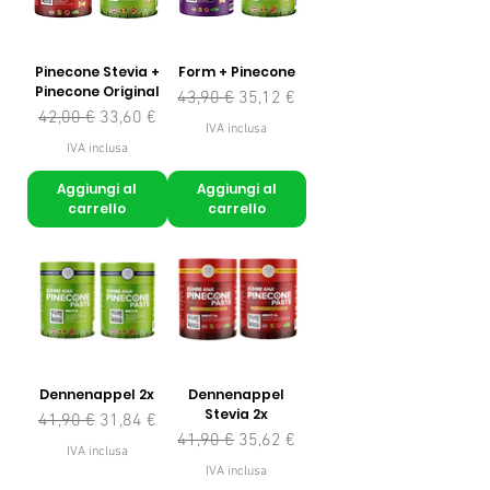
Pinecone Stevia +
Form + Pinecone
Pinecone Original
Prezzo regolare
Prezzo scontato
43,90 €
35,12 €
Prezzo regolare
Prezzo scontato
42,00 €
33,60 €
IVA inclusa
IVA inclusa
Aggiungi al
Aggiungi al
carrello
carrello
Dennenappel 2x
Dennenappel
Stevia 2x
Prezzo regolare
Prezzo scontato
41,90 €
31,84 €
Prezzo regolare
Prezzo scontato
41,90 €
35,62 €
IVA inclusa
IVA inclusa