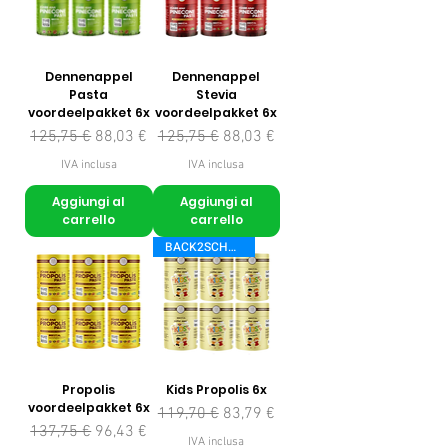
Dennenappel
Dennenappel
Pasta
Stevia
voordeelpakket 6x
voordeelpakket 6x
Prezzo regolare
Prezzo scontato
Prezzo regolare
Prezzo scontato
125,75 €
88,03 €
125,75 €
88,03 €
IVA inclusa
IVA inclusa
Aggiungi al
Aggiungi al
carrello
carrello
BACK2SCHOOL
Propolis
Kids Propolis 6x
voordeelpakket 6x
Prezzo regolare
Prezzo scontato
119,70 €
83,79 €
Prezzo regolare
Prezzo scontato
137,75 €
96,43 €
IVA inclusa