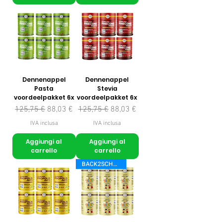
Dennenappel
Dennenappel
Pasta
Stevia
voordeelpakket 6x
voordeelpakket 6x
Prezzo regolare
Prezzo scontato
Prezzo regolare
Prezzo scontato
125,75 €
88,03 €
125,75 €
88,03 €
IVA inclusa
IVA inclusa
Aggiungi al
Aggiungi al
carrello
carrello
BACK2SCHOOL