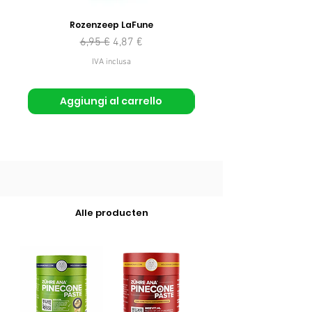
Rozenzeep LaFune
Prezzo regolare
Prezzo scontato
6,95 €
4,87 €
IVA inclusa
Aggiungi al carrello
Alle producten