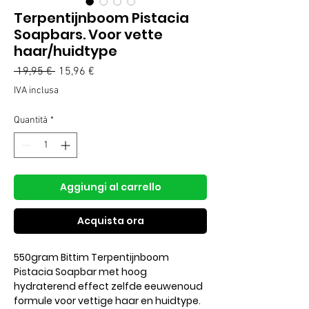
Terpentijnboom Pistacia
Soapbars. Voor vette
haar/huidtype
Prezzo
Prezzo
 19,95 € 
15,96 €
regolare
scontato
IVA inclusa
Quantità
*
Aggiungi al carrello
Acquista ora
550gram Bittim Terpentijnboom
Pistacia Soapbar met hoog
hydraterend effect zelfde eeuwenoud
formule voor vettige haar en huidtype.