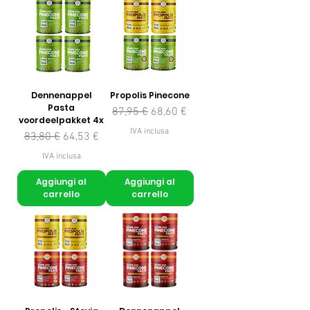
Dennenappel
Propolis Pinecone
Pasta
Prezzo regolare
Prezzo scontato
87,95 €
68,60 €
voordeelpakket 4x
IVA inclusa
Prezzo regolare
Prezzo scontato
83,80 €
64,53 €
IVA inclusa
Aggiungi al
Aggiungi al
carrello
carrello