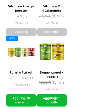
Vitamine Energie
Vitamine C
Booster
40xSachets
Prezzo
Prezzo regolare
Prezzo scontato
14,95 €
29,95 €
20,97 €
IVA inclusa
IVA inclusa
Esaurito
Esaurito
-30%
Familie Pakket
Dennenappel +
Propolis
Prezzo regolare
Prezzo scontato
84,80 €
63,60 €
Prezzo regolare
Prezzo scontato
43,95 €
35,16 €
IVA inclusa
IVA inclusa
Aggiungi al
Aggiungi al
carrello
carrello