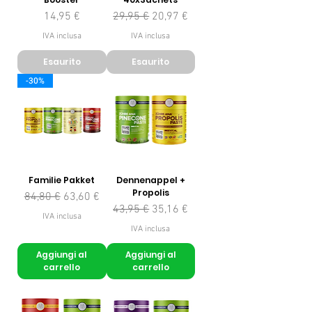
Prezzo
Prezzo regolare
Prezzo scontato
14,95 €
29,95 €
20,97 €
IVA inclusa
IVA inclusa
Esaurito
Esaurito
-30%
Familie Pakket
Dennenappel +
Propolis
Prezzo regolare
Prezzo scontato
84,80 €
63,60 €
Prezzo regolare
Prezzo scontato
43,95 €
35,16 €
IVA inclusa
IVA inclusa
Aggiungi al
Aggiungi al
carrello
carrello