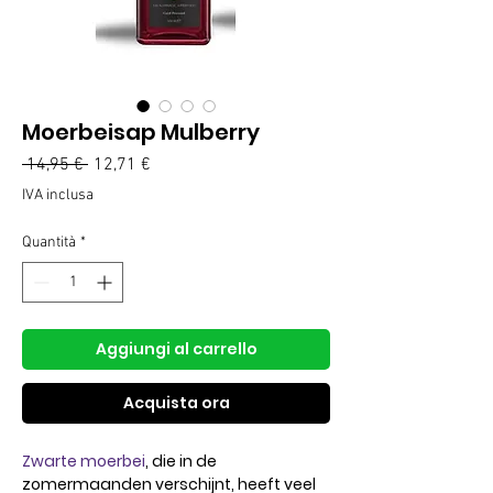
Moerbeisap Mulberry
Prezzo
Prezzo
 14,95 € 
12,71 €
regolare
scontato
IVA inclusa
Quantità
*
Aggiungi al carrello
Acquista ora
Zwarte moerbei
,
die in de
zomermaanden verschijnt, heeft veel