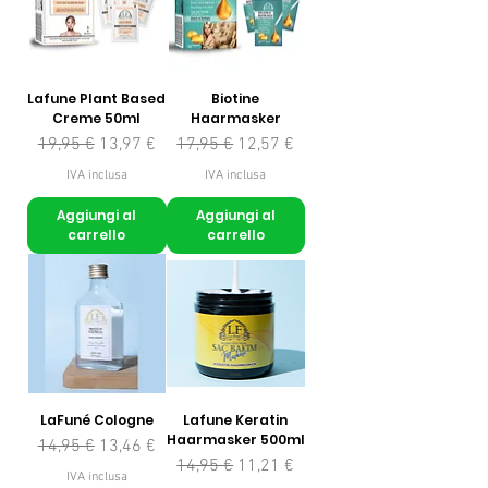
Lafune Plant Based
Biotine
Creme 50ml
Haarmasker
Prezzo regolare
Prezzo scontato
Prezzo regolare
Prezzo scontato
19,95 €
13,97 €
17,95 €
12,57 €
IVA inclusa
IVA inclusa
Aggiungi al
Aggiungi al
carrello
carrello
LaFuné Cologne
Lafune Keratin
Haarmasker 500ml
Prezzo regolare
Prezzo scontato
14,95 €
13,46 €
Prezzo regolare
Prezzo scontato
14,95 €
11,21 €
IVA inclusa