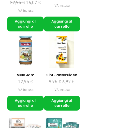
Prezzo regolare
Prezzo scontato
22,95 €
16,07 €
IVA inclusa
IVA inclusa
Aggiungi al
Aggiungi al
carrello
carrello
Melk Jam
Sint Janskruiden
Prezzo
Prezzo regolare
Prezzo scontato
12,95 €
9,95 €
6,97 €
IVA inclusa
IVA inclusa
Aggiungi al
Aggiungi al
carrello
carrello