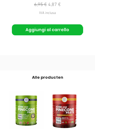
Prezzo regolare
Prezzo scontato
6,95 €
4,87 €
IVA inclusa
Aggiungi al carrello
Alle producten