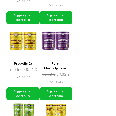
IVA inclusa
IVA inclusa
Aggiungi al
Aggiungi al
carrello
carrello
Propolis 2x
Form
Maandpakket
Prezzo regolare
Prezzo scontato
45,95 €
38,14 €
Prezzo regolare
Prezzo scontato
45,90 €
39,02 €
IVA inclusa
IVA inclusa
Aggiungi al
Aggiungi al
carrello
carrello