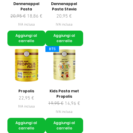
Dennenappel
Dennenappel
Pasta
Pasta Stevia
Prezzo regolare
Prezzo scontato
Prezzo
20,95 €
18,86 €
20,95 €
IVA inclusa
IVA inclusa
Aggiungi al
Aggiungi al
carrello
carrello
BTS
Propolis
Kids Pasta met
Propolis
Prezzo
22,95 €
Prezzo regolare
Prezzo scontato
19,95 €
14,96 €
IVA inclusa
IVA inclusa
Aggiungi al
Aggiungi al
carrello
carrello