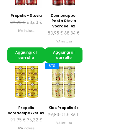
Propolis - Stevia
Dennenappel
Pasta Stevia
Prezzo regolare
Prezzo scontato
87,95 €
68,60 €
Voordeel 4x
IVA inclusa
Prezzo regolare
Prezzo scontato
83,95 €
68,84 €
IVA inclusa
Aggiungi al
Aggiungi al
carrello
carrello
BTS
Propolis
Kids Propolis 4x
voordeelpakket 4x
Prezzo regolare
Prezzo scontato
79,80 €
55,86 €
Prezzo regolare
Prezzo scontato
91,95 €
76,32 €
IVA inclusa
IVA inclusa