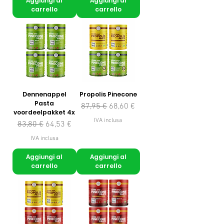
Aggiungi al
Aggiungi al
carrello
carrello
Dennenappel
Propolis Pinecone
Pasta
Prezzo regolare
Prezzo scontato
87,95 €
68,60 €
voordeelpakket 4x
IVA inclusa
Prezzo regolare
Prezzo scontato
83,80 €
64,53 €
IVA inclusa
Aggiungi al
Aggiungi al
carrello
carrello