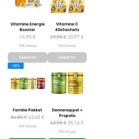
Vitamine Energie
Vitamine C
Booster
40xSachets
Prezzo
Prezzo regolare
Prezzo scontato
14,95 €
29,95 €
20,97 €
IVA inclusa
IVA inclusa
Esaurito
Esaurito
-30%
Familie Pakket
Dennenappel +
Propolis
Prezzo regolare
Prezzo scontato
84,80 €
63,60 €
Prezzo regolare
Prezzo scontato
43,95 €
35,16 €
IVA inclusa
IVA inclusa