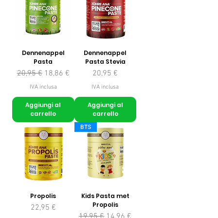
Dennenappel
Dennenappel
Pasta
Pasta Stevia
Prezzo regolare
Prezzo scontato
Prezzo
20,95 €
18,86 €
20,95 €
IVA inclusa
IVA inclusa
Aggiungi al
Aggiungi al
carrello
carrello
BTS
Propolis
Kids Pasta met
Propolis
Prezzo
22,95 €
Prezzo regolare
Prezzo scontato
19,95 €
14,96 €