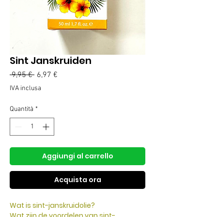
Sint Janskruiden
Prezzo
Prezzo
 9,95 € 
6,97 €
regolare
scontato
IVA inclusa
Quantità
*
Aggiungi al carrello
Acquista ora
Wat is sint-janskruidolie?
Wat zijn de voordelen van sint-