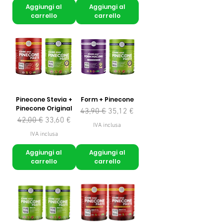
Aggiungi al
Aggiungi al
carrello
carrello
Pinecone Stevia +
Form + Pinecone
Pinecone Original
Prezzo regolare
Prezzo scontato
43,90 €
35,12 €
Prezzo regolare
Prezzo scontato
42,00 €
33,60 €
IVA inclusa
IVA inclusa
Aggiungi al
Aggiungi al
carrello
carrello