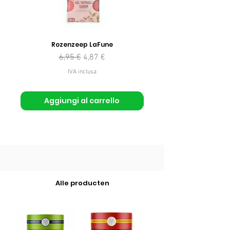
Rozenzeep LaFune
Prezzo regolare
Prezzo scontato
6,95 €
4,87 €
IVA inclusa
Aggiungi al carrello
Alle producten