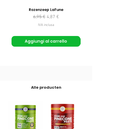
Rozenzeep LaFune
Prezzo regolare
Prezzo scontato
6,95 €
4,87 €
IVA inclusa
Aggiungi al carrello
Alle producten