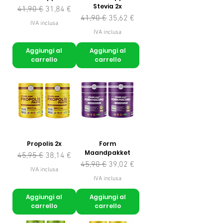
Stevia 2x
Prezzo regolare
Prezzo scontato
41,90 €
31,84 €
Prezzo regolare
Prezzo scontato
41,90 €
35,62 €
IVA inclusa
IVA inclusa
Aggiungi al
Aggiungi al
carrello
carrello
Propolis 2x
Form
Maandpakket
Prezzo regolare
Prezzo scontato
45,95 €
38,14 €
Prezzo regolare
Prezzo scontato
45,90 €
39,02 €
IVA inclusa
IVA inclusa
Aggiungi al
Aggiungi al
carrello
carrello