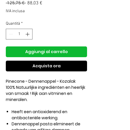
Prezzo
Prezzo
 125,75 € 
88,03 €
regolare
scontato
IVA inclusa
Quantità
*
Aggiungi al carrello
Acquista ora
Pinecone - Dennenappel - Kozalak
100% Natuurlijke ingrediënten en heerlijk
van smaak ! Rijk aan vitminen en
mineralen.
Heeft een antioxiderend en
antibacteriële werking.
Dennenappel pasta elimineert de