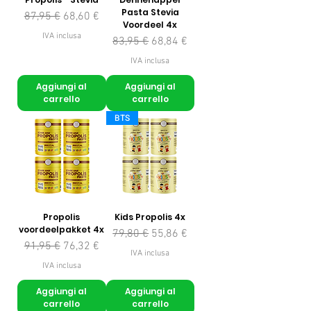
Pasta Stevia
Prezzo regolare
Prezzo scontato
87,95 €
68,60 €
Voordeel 4x
IVA inclusa
Prezzo regolare
Prezzo scontato
83,95 €
68,84 €
IVA inclusa
Aggiungi al
Aggiungi al
carrello
carrello
BTS
Propolis
Kids Propolis 4x
voordeelpakket 4x
Prezzo regolare
Prezzo scontato
79,80 €
55,86 €
Prezzo regolare
Prezzo scontato
91,95 €
76,32 €
IVA inclusa
IVA inclusa
Aggiungi al
Aggiungi al
carrello
carrello