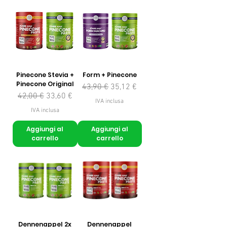
Pinecone Stevia +
Form + Pinecone
Pinecone Original
Prezzo regolare
Prezzo scontato
43,90 €
35,12 €
Prezzo regolare
Prezzo scontato
42,00 €
33,60 €
IVA inclusa
IVA inclusa
Aggiungi al
Aggiungi al
carrello
carrello
Dennenappel 2x
Dennenappel