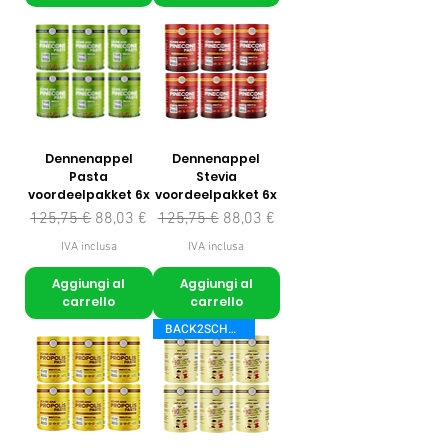
Dennenappel
Dennenappel
Pasta
Stevia
voordeelpakket 6x
voordeelpakket 6x
Prezzo regolare
Prezzo scontato
Prezzo regolare
Prezzo scontato
125,75 €
88,03 €
125,75 €
88,03 €
IVA inclusa
IVA inclusa
Aggiungi al
Aggiungi al
carrello
carrello
BACK2SCHOOL