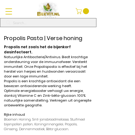
Propolis Pasta | Verse honing
Propolis
net zoals het de bijenkorf
desinfecteert.
Natuurlijke
Antibacterie/Antivirus.
Biedt krachtige
ondersteuning voor de immuunafweer. Versterkt
immuniteit.
Onze
Propolispasta
is effectief
bij het
herstel van herpes en huidwonden veroorzaakt
door een lage immuniteit.
Propolis
is een krachtige antioxidant die een
bewezen antioxiderende werking heeft.
Optimale energiebooster verhoogt uw energie,
dankzij Vitamine C en Zink-bèta-glucaan. 1
00%
natuurlijke samenstelling. Verkregen uit ongerepte
onbewerkte geografie.
Rijke inhoud
Bloemen Honing
,
Sint-jansbroodmelasse,
Stuifmeel
bijenpollen
pollen
,
Koninginnengelei
,
Propolis
,
Ginseng,
Dennenmastiek, Bèta-glucaan.