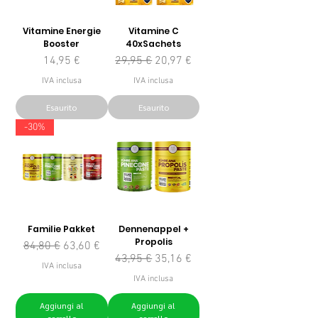
Vitamine Energie
Vitamine C
Booster
40xSachets
Prezzo
Prezzo regolare
Prezzo scontato
14,95 €
29,95 €
20,97 €
IVA inclusa
IVA inclusa
Esaurito
Esaurito
-30%
Familie Pakket
Dennenappel +
Propolis
Prezzo regolare
Prezzo scontato
84,80 €
63,60 €
Prezzo regolare
Prezzo scontato
43,95 €
35,16 €
IVA inclusa
IVA inclusa
Aggiungi al
Aggiungi al
carrello
carrello