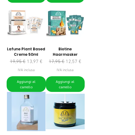
Lafune Plant Based
Biotine
Creme 50ml
Haarmasker
Prezzo regolare
Prezzo scontato
Prezzo regolare
Prezzo scontato
19,95 €
13,97 €
17,95 €
12,57 €
IVA inclusa
IVA inclusa
Aggiungi al
Aggiungi al
carrello
carrello