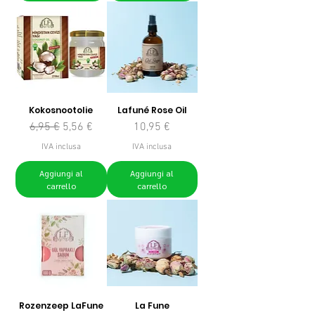
Kokosnootolie
Lafuné Rose Oil
Prezzo regolare
Prezzo scontato
Prezzo
6,95 €
5,56 €
10,95 €
IVA inclusa
IVA inclusa
Aggiungi al
Aggiungi al
carrello
carrello
Rozenzeep LaFune
La Fune