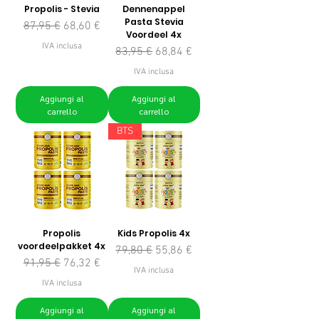
Propolis - Stevia
Dennenappel
Pasta Stevia
Prezzo regolare
Prezzo scontato
87,95 €
68,60 €
Voordeel 4x
IVA inclusa
Prezzo regolare
Prezzo scontato
83,95 €
68,84 €
IVA inclusa
Aggiungi al
Aggiungi al
carrello
carrello
BTS
Propolis
Kids Propolis 4x
voordeelpakket 4x
Prezzo regolare
Prezzo scontato
79,80 €
55,86 €
Prezzo regolare
Prezzo scontato
91,95 €
76,32 €
IVA inclusa
IVA inclusa
Aggiungi al
Aggiungi al