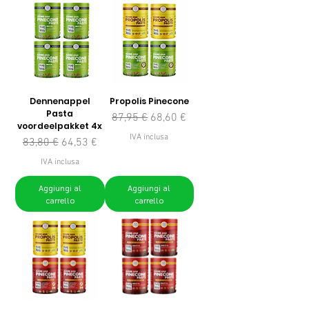
Dennenappel
Propolis Pinecone
Pasta
Prezzo regolare
Prezzo scontato
87,95 €
68,60 €
voordeelpakket 4x
IVA inclusa
Prezzo regolare
Prezzo scontato
83,80 €
64,53 €
IVA inclusa
Aggiungi al
Aggiungi al
carrello
carrello