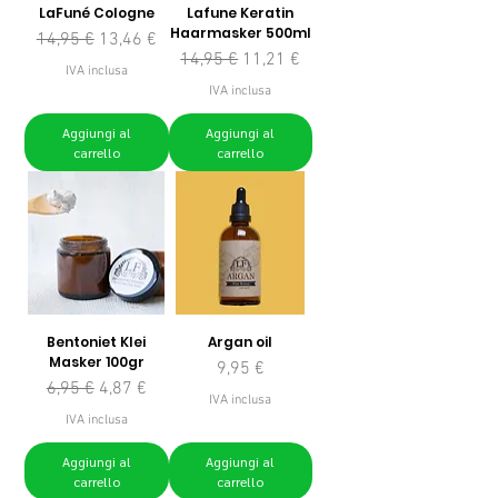
LaFuné Cologne
Lafune Keratin
Haarmasker 500ml
Prezzo regolare
Prezzo scontato
14,95 €
13,46 €
Prezzo regolare
Prezzo scontato
14,95 €
11,21 €
IVA inclusa
IVA inclusa
Aggiungi al
Aggiungi al
carrello
carrello
Bentoniet Klei
Argan oil
Masker 100gr
Prezzo
9,95 €
Prezzo regolare
Prezzo scontato
6,95 €
4,87 €
IVA inclusa
IVA inclusa
Aggiungi al
Aggiungi al
carrello
carrello