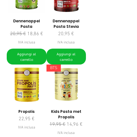
Dennenappel
Dennenappel
Pasta
Pasta Stevia
Prezzo regolare
Prezzo scontato
Prezzo
20,95 €
18,86 €
20,95 €
IVA inclusa
IVA inclusa
Aggiungi al
Aggiungi al
carrello
carrello
BTS
Propolis
Kids Pasta met
Propolis
Prezzo
22,95 €
Prezzo regolare
Prezzo scontato
19,95 €
14,96 €
IVA inclusa
IVA inclusa