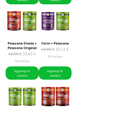
Pinecone Stevia +
Form + Pinecone
Pinecone Original
Prezzo regolare
Prezzo scontato
43,90 €
35,12 €
Prezzo regolare
Prezzo scontato
42,00 €
33,60 €
IVA inclusa
IVA inclusa
Aggiungi al
Aggiungi al
carrello
carrello