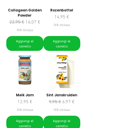
Collageen Golden
Rozenbottel
Powder
Prezzo
14,95 €
Prezzo regolare
Prezzo scontato
22,95 €
16,07 €
IVA inclusa
IVA inclusa
Aggiungi al
Aggiungi al
carrello
carrello
Melk Jam
Sint Janskruiden
Prezzo
Prezzo regolare
Prezzo scontato
12,95 €
9,95 €
6,97 €
IVA inclusa
IVA inclusa
Aggiungi al
Aggiungi al
carrello
carrello