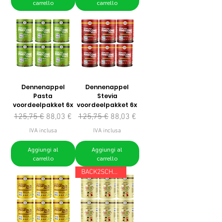
carrello
carrello
Dennenappel
Dennenappel
Pasta
Stevia
voordeelpakket 6x
voordeelpakket 6x
Prezzo regolare
Prezzo scontato
Prezzo regolare
Prezzo scontato
125,75 €
88,03 €
125,75 €
88,03 €
IVA inclusa
IVA inclusa
Aggiungi al
Aggiungi al
carrello
carrello
BACK2SCHOOL