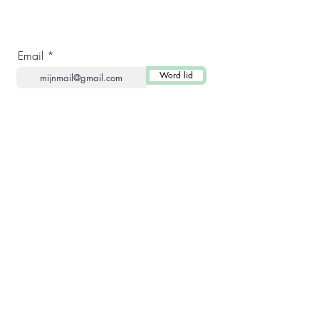
Word lid en ontvang speciale aanbiedingen!
Email
Word lid
BEEVIT HOME
Dennenappel Pasta
Propolis
Kids Pasta
Vitapack
Pinecone
Kozalak Macunu
Collageen
Dennen Pasta Stevia
Propolis Extract Druppels