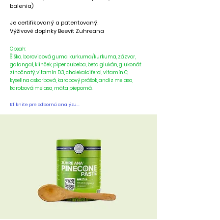
balenia)
Je certifikovaný a patentovaný.
Výživové doplnky Beevit Zuhreana
Obsah:
Šiška, borovicová guma, kurkuma/kurkuma, zázvor,
galangal, klinček, piper cubeba, beta glukán, glukonát
zinočnatý, vitamín D3, cholekalciferol, vitamín C,
kyselina askorbová, karobový prášok, andiz melasa,
karobová melasa, mäta pieporná.
Kliknite pre odbornú analýzu...