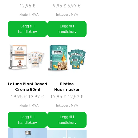
Pris
Vanlig pris
Salgspris
12,95 €
9,95 €
6,97 €
Inkludert MVA
Inkludert MVA
Legg til i
Legg til i
handlekurv
handlekurv
Lafune Plant Based
Biotine
Creme 50ml
Haarmasker
Vanlig pris
Salgspris
Vanlig pris
Salgspris
19,95 €
13,97 €
17,95 €
12,57 €
Inkludert MVA
Inkludert MVA
Legg til i
Legg til i
handlekurv
handlekurv