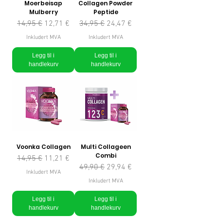
Moerbeisap
Collagen Powder
Mulberry
Peptide
Vanlig pris
Salgspris
Vanlig pris
Salgspris
14,95 €
12,71 €
34,95 €
24,47 €
Inkludert MVA
Inkludert MVA
Legg til i
Legg til i
handlekurv
handlekurv
Voonka Collagen
Multi Collageen
Combi
Vanlig pris
Salgspris
14,95 €
11,21 €
Vanlig pris
Salgspris
49,90 €
29,94 €
Inkludert MVA
Inkludert MVA
Legg til i
Legg til i
handlekurv
handlekurv