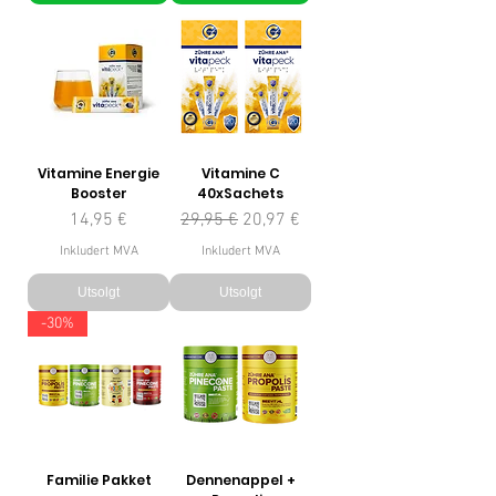
Vitamine Energie
Vitamine C
Booster
40xSachets
Pris
Vanlig pris
Salgspris
14,95 €
29,95 €
20,97 €
Inkludert MVA
Inkludert MVA
Utsolgt
Utsolgt
-30%
Familie Pakket
Dennenappel +