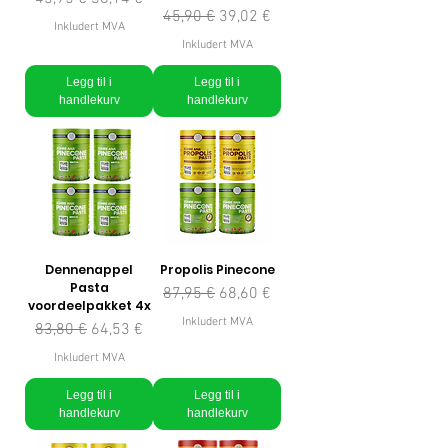
Vanlig pris
Salgspris
45,90 €
39,02 €
Inkludert MVA
Inkludert MVA
Legg til i
Legg til i
handlekurv
handlekurv
Dennenappel
Propolis Pinecone
Pasta
Vanlig pris
Salgspris
87,95 €
68,60 €
voordeelpakket 4x
Inkludert MVA
Vanlig pris
Salgspris
83,80 €
64,53 €
Inkludert MVA
Legg til i
Legg til i
handlekurv
handlekurv