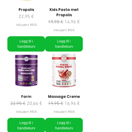
Propolis
Kids Pasta met
Propolis
Pris
22,95 €
Vanlig pris
Salgspris
19,95 €
14,96 €
Inkludert MVA
Inkludert MVA
Legg til i
Legg til i
handlekurv
handlekurv
Form
Massage Creme
Vanlig pris
Salgspris
Vanlig pris
Salgspris
22,95 €
20,66 €
19,95 €
16,96 €
Inkludert MVA
Inkludert MVA
Legg til i
Legg til i
handlekurv
handlekurv