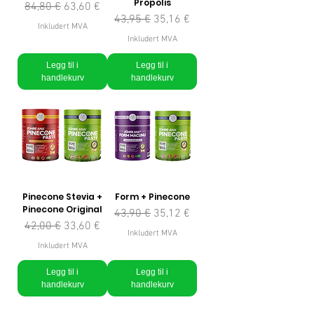
Propolis
Vanlig pris
Salgspris
84,80 €
63,60 €
Vanlig pris
Salgspris
43,95 €
35,16 €
Inkludert MVA
Inkludert MVA
Legg til i
Legg til i
handlekurv
handlekurv
Pinecone Stevia +
Form + Pinecone
Pinecone Original
Vanlig pris
Salgspris
43,90 €
35,12 €
Vanlig pris
Salgspris
42,00 €
33,60 €
Inkludert MVA
Inkludert MVA
Legg til i
Legg til i
handlekurv
handlekurv