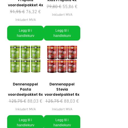
voordeelpakket 4x
Vanlig pris
Salgspris
79,80 €
55,86 €
Vanlig pris
Salgspris
91,95 €
76,32 €
Inkludert MVA
Inkludert MVA
Legg til i
Legg til i
handlekurv
handlekurv
Dennenappel
Dennenappel
Pasta
Stevia
voordeelpakket 6x
voordeelpakket 6x
Vanlig pris
Salgspris
Vanlig pris
Salgspris
125,75 €
88,03 €
125,75 €
88,03 €
Inkludert MVA
Inkludert MVA
Legg til i
Legg til i
handlekurv
handlekurv