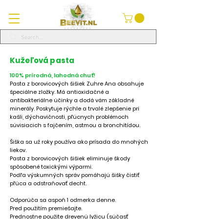
Kužeľová pasta
100% prírodná, lahodná chuť!
Pasta z borovicových šišiek Zuhre Ana obsahuje
špeciálne zložky. Má antioxidačné a
antibakteriálne účinky a dodá vám základné
minerály. Poskytuje rýchle a trvalé zlepšenie pri
kašli, dýchavičnosti, pľúcnych problémoch
súvisiacich s fajčením, astmou a bronchitídou.
Šiška sa už roky používa ako prísada do mnohých
liekov.
Pasta z borovicových šišiek eliminuje škody
spôsobené toxickými výparmi.
Podľa výskumných správ pomáhajú šišky čistiť
pľúca a odstraňovať decht.
Odporúča sa aspoň 1 odmerka denne.
Pred použitím premiešajte.
Prednostne použite drevenú lyžicu (súčasť