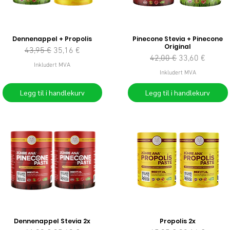
Dennenappel + Propolis
Pinecone Stevia + Pinecone
Original
Vanlig pris
Salgspris
43,95 €
35,16 €
Vanlig pris
Salgspris
42,00 €
33,60 €
Inkludert MVA
Inkludert MVA
Legg til i handlekurv
Legg til i handlekurv
Dennenappel Stevia 2x
Propolis 2x