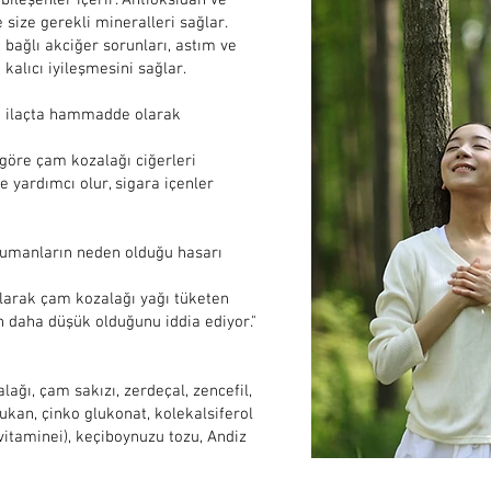
leşenler içerir. Antioksidan ve
e size gerekli mineralleri sağlar.
 bağlı akciğer sorunları, astım ve
e kalıcı iyileşmesini sağlar.
ok ilaçta hammadde olarak
 göre çam kozalağı ciğerleri
 yardımcı olur, sigara içenler
dumanların neden olduğu hasarı
olarak çam kozalağı yağı tüketen
ın daha düşük olduğunu iddia ediyor."
ağı, çam sakızı, zerdeçal, zencefil,
lukan, çinko glukonat, kolekalsiferol
 vitaminei), keçiboynuzu tozu, Andiz