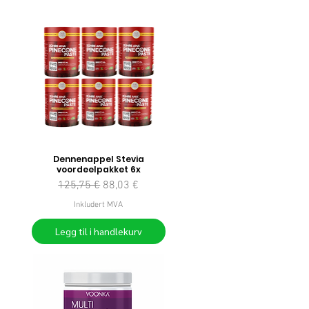
Dennenappel Stevia
voordeelpakket 6x
Vanlig pris
Salgspris
125,75 €
88,03 €
Inkludert MVA
Legg til i handlekurv