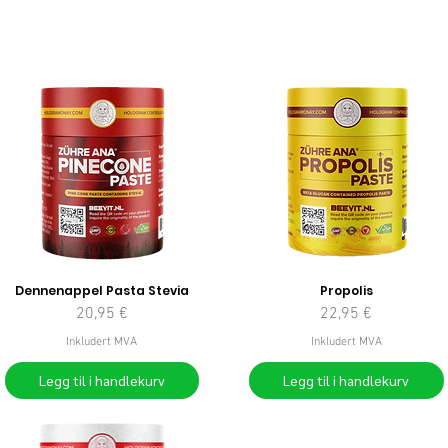
Dennenappel Pasta Stevia
Propolis
Pris
Pris
20,95 €
22,95 €
Inkludert MVA
Inkludert MVA
Legg til i handlekurv
Legg til i handlekurv