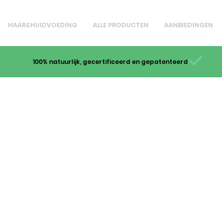
HAAR&HUIDVOEDING
ALLE PRODUCTEN
AANBIEDINGEN
100% natuurlijk, gecertificeerd en gepatenteerd