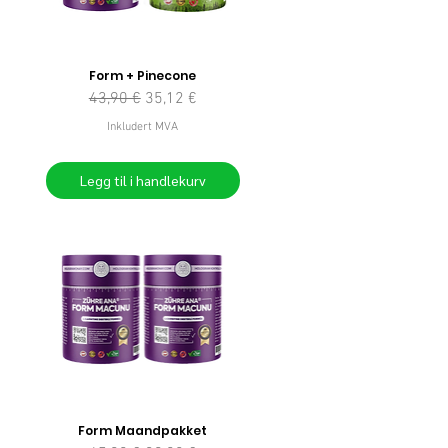
Form + Pinecone
Vanlig pris
Salgspris
43,90 €
35,12 €
Inkludert MVA
Legg til i handlekurv
Form Maandpakket