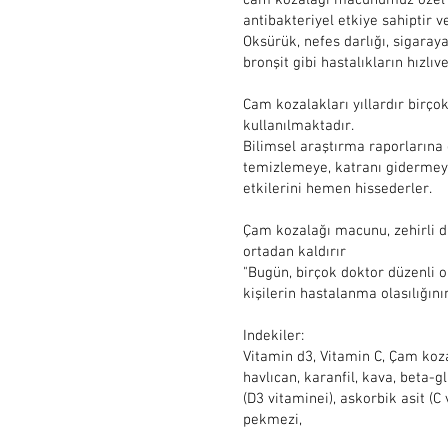
cam kozalağı macunumuz özel bi
antibakteriyel etkiye sahiptir v
Oksürük, nefes darlığı, sigaraya
bronşit gibi hastalıkların hızlıv
Cam kozalakları yıllardır birç
kullanılmaktadır.
Bilimsel araştırma raporlarına
temizlemeye, katranı gidermeye
etkilerini hemen hissederler.
Çam kozalağı macunu, zehirli 
ortadan kaldırır
"Bugün, birçok doktor düzenli 
kişilerin hastalanma olasılığın
Indekiler:
Vitamin d3, Vitamin C, Çam kozal
havlıcan, karanfil, kava, beta-g
(D3 vitaminei), askorbik asit (C
pekmezi,