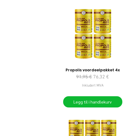
Propolis voordeelpakket 4x
Vanlig pris
Salgspris
91,95 €
76,32 €
Inkludert MVA
Legg til i handlekurv