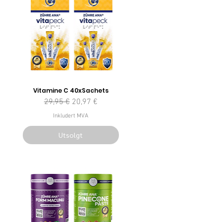
Vitamine C 40xSachets
Vanlig pris
Salgspris
29,95 €
20,97 €
Inkludert MVA
Utsolgt