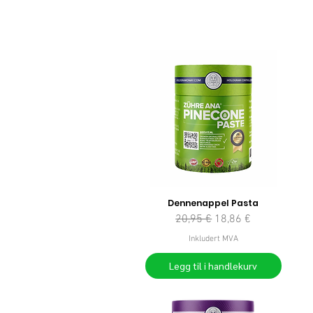
Dennenappel Pasta
Vanlig pris
Salgspris
20,95 €
18,86 €
Inkludert MVA
Legg til i handlekurv