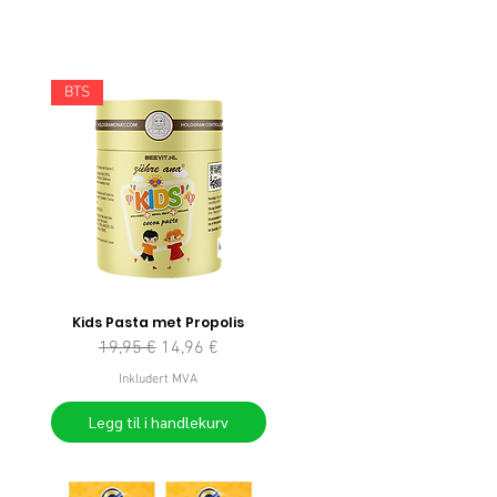
BTS
Kids Pasta met Propolis
Vanlig pris
Salgspris
19,95 €
14,96 €
Inkludert MVA
Legg til i handlekurv