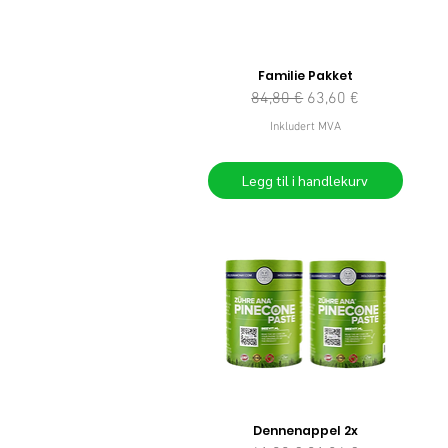
Familie Pakket
Vanlig pris
Salgspris
84,80 €
63,60 €
Inkludert MVA
Legg til i handlekurv
Dennenappel 2x