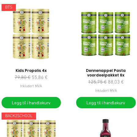
BTS
Kids Propolis 4x
Dennenappel Pasta
voordeelpakket 6x
Vanlig pris
Salgspris
79,80 €
55,86 €
Vanlig pris
Salgspris
125,75 €
88,03 €
Inkludert MVA
Inkludert MVA
Legg til i handlekurv
Legg til i handlekurv
BACK2SCHOOL