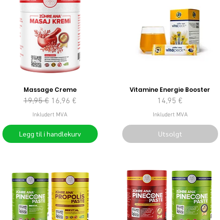
Massage Creme
Vitamine Energie Booster
Vanlig pris
Salgspris
Pris
19,95 €
16,96 €
14,95 €
Inkludert MVA
Inkludert MVA
Legg til i handlekurv
Utsolgt