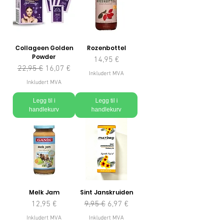
Collageen Golden
Rozenbottel
Powder
Pris
14,95 €
Vanlig pris
Salgspris
22,95 €
16,07 €
Inkludert MVA
Inkludert MVA
Legg til i
Legg til i
handlekurv
handlekurv
Melk Jam
Sint Janskruiden
Pris
Vanlig pris
Salgspris
12,95 €
9,95 €
6,97 €
Inkludert MVA
Inkludert MVA