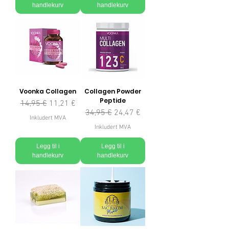
handlekurv
handlekurv
Voonka Collagen
Collagen Powder
Peptide
Vanlig pris
Salgspris
14,95 €
11,21 €
Vanlig pris
Salgspris
34,95 €
24,47 €
Inkludert MVA
Inkludert MVA
Legg til i
Legg til i
handlekurv
handlekurv