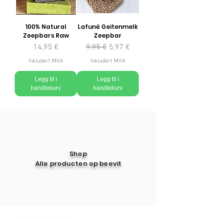
100% Natural
Lafuné Geitenmelk
Zeepbars Raw
Zeepbar
Pris
Vanlig pris
Salgspris
14,95 €
9,95 €
5,97 €
Inkludert MVA
Inkludert MVA
Legg til i
Legg til i
handlekurv
handlekurv
Shop
Alle producten op beevit