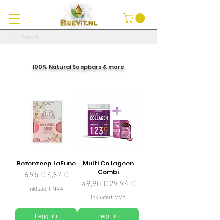
100% Natural Soapbars & more
Rozenzeep LaFune
Multi Collageen
Combi
Vanlig pris
Salgspris
6,95 €
4,87 €
Vanlig pris
Salgspris
49,90 €
29,94 €
Inkludert MVA
Inkludert MVA
Legg til i
Legg til i