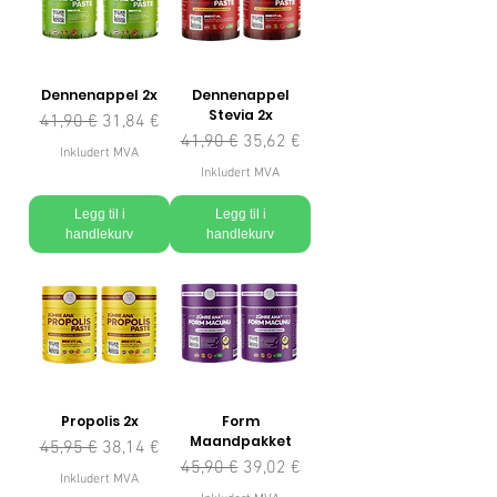
Dennenappel 2x
Dennenappel
Stevia 2x
Vanlig pris
Salgspris
41,90 €
31,84 €
Vanlig pris
Salgspris
41,90 €
35,62 €
Inkludert MVA
Inkludert MVA
Legg til i
Legg til i
handlekurv
handlekurv
Propolis 2x
Form
Maandpakket
Vanlig pris
Salgspris
45,95 €
38,14 €
Vanlig pris
Salgspris
45,90 €
39,02 €
Inkludert MVA