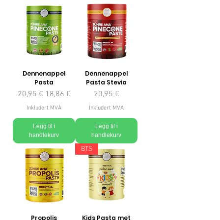
Dennenappel
Dennenappel
Pasta
Pasta Stevia
Vanlig pris
Salgspris
Pris
20,95 €
18,86 €
20,95 €
Inkludert MVA
Inkludert MVA
Legg til i
Legg til i
handlekurv
handlekurv
BTS
Propolis
Kids Pasta met