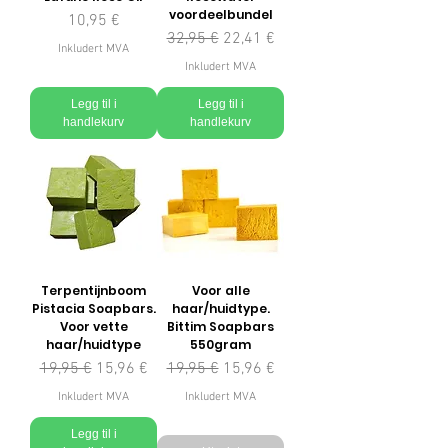
voordeelbundel
Pris
10,95 €
Vanlig pris
Salgspris
32,95 €
22,41 €
Inkludert MVA
Inkludert MVA
Legg til i
Legg til i
handlekurv
handlekurv
Terpentijnboom
Voor alle
Pistacia Soapbars.
haar/huidtype.
Voor vette
Bittim Soapbars
haar/huidtype
550gram
Vanlig pris
Salgspris
Vanlig pris
Salgspris
19,95 €
15,96 €
19,95 €
15,96 €
Inkludert MVA
Inkludert MVA
Legg til i