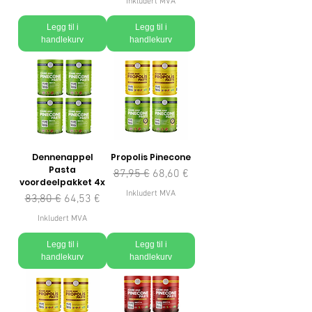
Inkludert MVA
Legg til i
Legg til i
handlekurv
handlekurv
Dennenappel
Propolis Pinecone
Pasta
Vanlig pris
Salgspris
87,95 €
68,60 €
voordeelpakket 4x
Inkludert MVA
Vanlig pris
Salgspris
83,80 €
64,53 €
Inkludert MVA
Legg til i
Legg til i
handlekurv
handlekurv