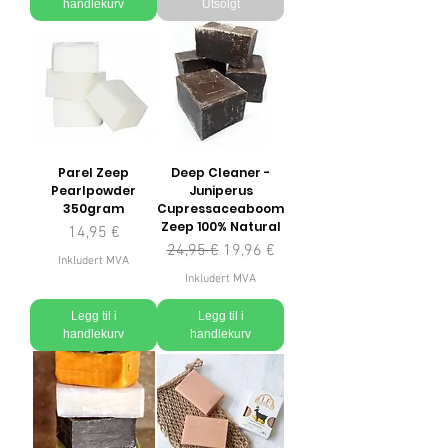
handlekurv
Utsolgt
Parel Zeep
Deep Cleaner -
Pearlpowder
Juniperus
350gram
Cupressaceaboom
Zeep 100% Natural
Pris
14,95 €
Vanlig pris
Salgspris
24,95 €
19,96 €
Inkludert MVA
Inkludert MVA
Legg til i
Legg til i
handlekurv
handlekurv