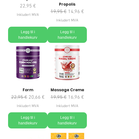
Propolis
Pris
22,95 €
Vanlig pris
Salgspris
19,95 €
14,96 €
Inkludert MVA
Inkludert MVA
Legg til i
Legg til i
handlekurv
handlekurv
Form
Massage Creme
Vanlig pris
Salgspris
Vanlig pris
Salgspris
22,95 €
20,66 €
19,95 €
16,96 €
Inkludert MVA
Inkludert MVA
Legg til i
Legg til i
handlekurv
handlekurv