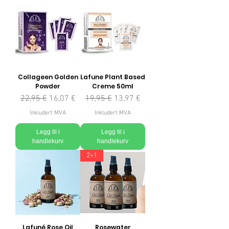
Collageen Golden
Lafune Plant Based
Powder
Creme 50ml
Vanlig pris
Salgspris
Vanlig pris
Salgspris
22,95 €
16,07 €
19,95 €
13,97 €
Inkludert MVA
Inkludert MVA
Legg til i
Legg til i
handlekurv
handlekurv
2+1
Lafuné Rose Oil
Rosewater