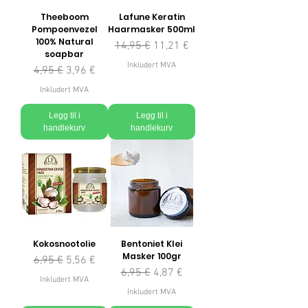
Theeboom
Lafune Keratin
Pompoenvezel
Haarmasker 500ml
100% Natural
Vanlig pris
Salgspris
14,95 €
11,21 €
soapbar
Inkludert MVA
Vanlig pris
Salgspris
4,95 €
3,96 €
Inkludert MVA
Legg til i
Legg til i
handlekurv
handlekurv
Kokosnootolie
Bentoniet Klei
Masker 100gr
Vanlig pris
Salgspris
6,95 €
5,56 €
Vanlig pris
Salgspris
6,95 €
4,87 €
Inkludert MVA
Inkludert MVA