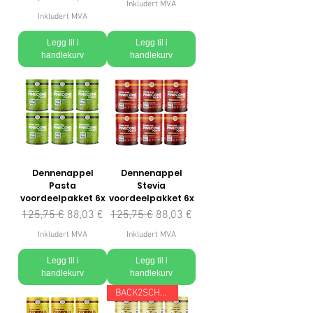
Inkludert MVA
Inkludert MVA
Legg til i
Legg til i
handlekurv
handlekurv
Dennenappel
Dennenappel
Pasta
Stevia
voordeelpakket 6x
voordeelpakket 6x
Vanlig pris
Salgspris
Vanlig pris
Salgspris
125,75 €
88,03 €
125,75 €
88,03 €
Inkludert MVA
Inkludert MVA
Legg til i
Legg til i
handlekurv
handlekurv
BACK2SCHOOL