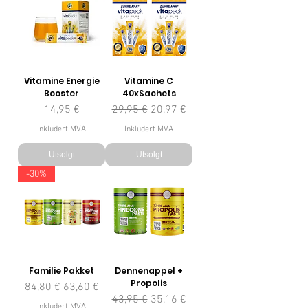
Vitamine Energie
Vitamine C
Booster
40xSachets
Pris
Vanlig pris
Salgspris
14,95 €
29,95 €
20,97 €
Inkludert MVA
Inkludert MVA
Utsolgt
Utsolgt
-30%
Familie Pakket
Dennenappel +
Propolis
Vanlig pris
Salgspris
84,80 €
63,60 €
Vanlig pris
Salgspris
43,95 €
35,16 €
Inkludert MVA