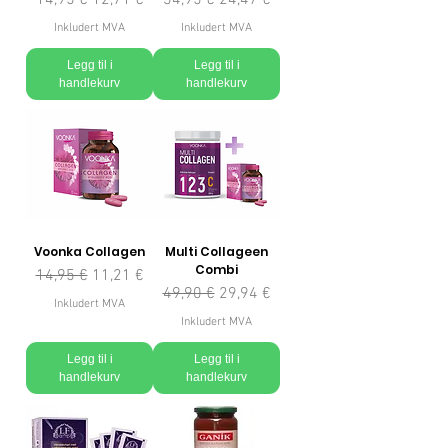
14,95 €
12,71 €
34,95 €
24,47 €
Inkludert MVA
Inkludert MVA
Legg til i
Legg til i
handlekurv
handlekurv
Voonka Collagen
Multi Collageen
Combi
Vanlig pris
Salgspris
14,95 €
11,21 €
Vanlig pris
Salgspris
49,90 €
29,94 €
Inkludert MVA
Inkludert MVA
Legg til i
Legg til i
handlekurv
handlekurv