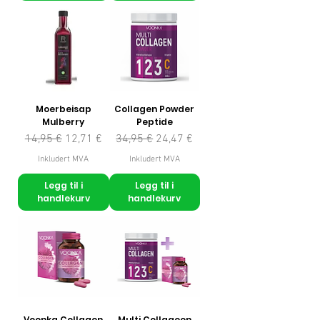
Moerbeisap
Collagen Powder
Mulberry
Peptide
Vanlig pris
Salgspris
Vanlig pris
Salgspris
14,95 €
12,71 €
34,95 €
24,47 €
Inkludert MVA
Inkludert MVA
Legg til i
Legg til i
handlekurv
handlekurv
Voonka Collagen
Multi Collageen