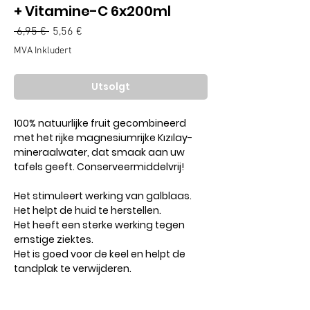
+ Vitamine-C 6x200ml
Vanlig
Salgspris
 6,95 € 
5,56 €
pris
MVA Inkludert
Utsolgt
100% natuurlijke fruit gecombineerd
met het rijke magnesiumrijke Kızılay-
mineraalwater, dat smaak aan uw
tafels geeft. Conserveermiddelvrij!
Het stimuleert werking van galblaas.
Het helpt de huid te herstellen.
Het heeft een sterke werking tegen
ernstige ziektes.
Het is goed voor de keel en helpt de
tandplak te verwijderen.