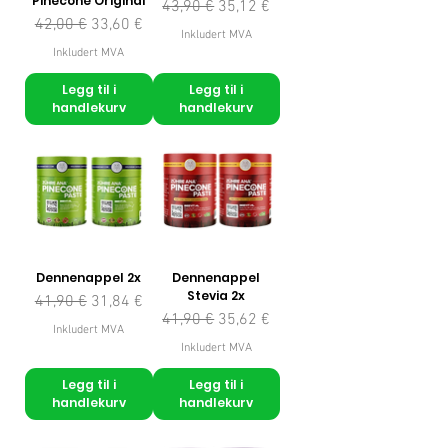
Pinecone Original
Vanlig pris
Salgspris
43,90 €
35,12 €
Vanlig pris
Salgspris
42,00 €
33,60 €
Inkludert MVA
Inkludert MVA
Legg til i
Legg til i
handlekurv
handlekurv
Dennenappel 2x
Dennenappel
Stevia 2x
Vanlig pris
Salgspris
41,90 €
31,84 €
Vanlig pris
Salgspris
41,90 €
35,62 €
Inkludert MVA
Inkludert MVA
Legg til i
Legg til i
handlekurv
handlekurv