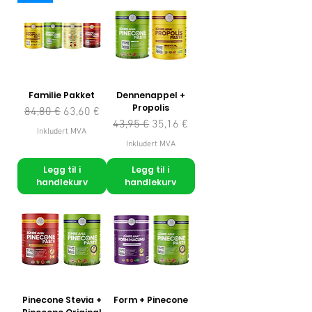
Familie Pakket
Dennenappel +
Propolis
Vanlig pris
Salgspris
84,80 €
63,60 €
Vanlig pris
Salgspris
43,95 €
35,16 €
Inkludert MVA
Inkludert MVA
Legg til i
Legg til i
handlekurv
handlekurv
Pinecone Stevia +
Form + Pinecone