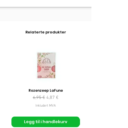
Relaterte produkter
Rozenzeep LaFune
Vanlig pris
Salgspris
6,95 €
4,87 €
Inkludert MVA
Legg til i handlekurv