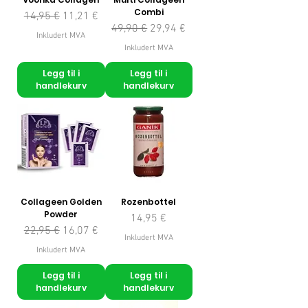
Combi
Vanlig pris
Salgspris
14,95 €
11,21 €
Vanlig pris
Salgspris
49,90 €
29,94 €
Inkludert MVA
Inkludert MVA
Legg til i
Legg til i
handlekurv
handlekurv
Collageen Golden
Rozenbottel
Powder
Pris
14,95 €
Vanlig pris
Salgspris
22,95 €
16,07 €
Inkludert MVA
Inkludert MVA
Legg til i
Legg til i
handlekurv
handlekurv