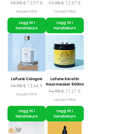
Vanlig pris
Salgspris
Vanlig pris
Salgspris
19,95 €
13,97 €
17,95 €
12,57 €
Inkludert MVA
Inkludert MVA
Legg til i
Legg til i
handlekurv
handlekurv
LaFuné Cologne
Lafune Keratin
Haarmasker 500ml
Vanlig pris
Salgspris
14,95 €
13,46 €
Vanlig pris
Salgspris
14,95 €
11,21 €
Inkludert MVA
Inkludert MVA
Legg til i
Legg til i
handlekurv
handlekurv