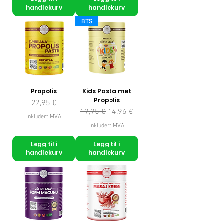
handlekurv
handlekurv
BTS
Propolis
Kids Pasta met
Propolis
Pris
22,95 €
Vanlig pris
Salgspris
19,95 €
14,96 €
Inkludert MVA
Inkludert MVA
Legg til i
Legg til i
handlekurv
handlekurv