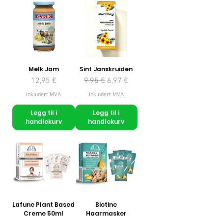
Melk Jam
Sint Janskruiden
Pris
Vanlig pris
Salgspris
12,95 €
9,95 €
6,97 €
Inkludert MVA
Inkludert MVA
Legg til i
Legg til i
handlekurv
handlekurv
Lafune Plant Based
Biotine
Creme 50ml
Haarmasker