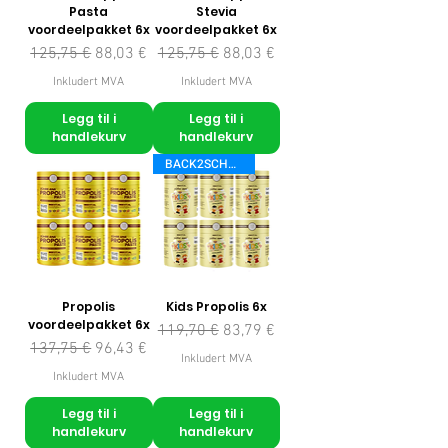
Pasta
Stevia
voordeelpakket 6x
voordeelpakket 6x
Vanlig pris
Salgspris
Vanlig pris
Salgspris
125,75 €
88,03 €
125,75 €
88,03 €
Inkludert MVA
Inkludert MVA
Legg til i
Legg til i
handlekurv
handlekurv
BACK2SCHOOL
Propolis
Kids Propolis 6x
voordeelpakket 6x
Vanlig pris
Salgspris
119,70 €
83,79 €
Vanlig pris
Salgspris
137,75 €
96,43 €
Inkludert MVA
Inkludert MVA
Legg til i
Legg til i
handlekurv
handlekurv