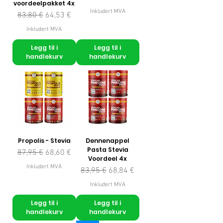
voordeelpakket 4x
Inkludert MVA
Vanlig pris
Salgspris
83,80 €
64,53 €
Inkludert MVA
Legg til i
Legg til i
handlekurv
handlekurv
Propolis - Stevia
Dennenappel
Pasta Stevia
Vanlig pris
Salgspris
87,95 €
68,60 €
Voordeel 4x
Inkludert MVA
Vanlig pris
Salgspris
83,95 €
68,84 €
Inkludert MVA
Legg til i
Legg til i
handlekurv
handlekurv