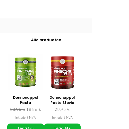
Alle producten
Dennenappel
Dennenappel
Pasta
Pasta Stevia
Vanlig pris
Salgspris
Pris
20,95 €
18,86 €
20,95 €
Inkludert MVA
Inkludert MVA
Legg til i
Legg til i