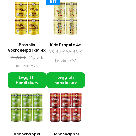
BTS
Propolis
Kids Propolis 4x
voordeelpakket 4x
Vanlig pris
Salgspris
79,80 €
55,86 €
Vanlig pris
Salgspris
91,95 €
76,32 €
Inkludert MVA
Inkludert MVA
Legg til i
Legg til i
handlekurv
handlekurv
Dennenappel
Dennenappel