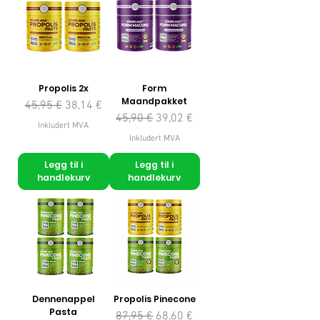
Propolis 2x
Form
Maandpakket
Vanlig pris
Salgspris
45,95 €
38,14 €
Vanlig pris
Salgspris
45,90 €
39,02 €
Inkludert MVA
Inkludert MVA
Legg til i
Legg til i
handlekurv
handlekurv
Dennenappel
Propolis Pinecone
Pasta
Vanlig pris
Salgspris
87,95 €
68,60 €