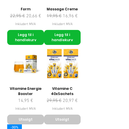
Form
Massage Creme
Vanlig pris
Salgspris
Vanlig pris
Salgspris
22,95 €
20,66 €
19,95 €
16,96 €
Inkludert MVA
Inkludert MVA
Legg til i
Legg til i
handlekurv
handlekurv
Vitamine Energie
Vitamine C
Booster
40xSachets
Pris
Vanlig pris
Salgspris
14,95 €
29,95 €
20,97 €
Inkludert MVA
Inkludert MVA
Utsolgt
Utsolgt
-30%