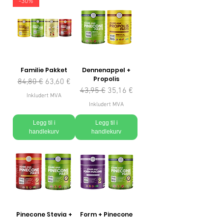
-30%
Familie Pakket
Dennenappel +
Propolis
Vanlig pris
Salgspris
84,80 €
63,60 €
Vanlig pris
Salgspris
43,95 €
35,16 €
Inkludert MVA
Inkludert MVA
Legg til i
Legg til i
handlekurv
handlekurv
Pinecone Stevia +
Form + Pinecone