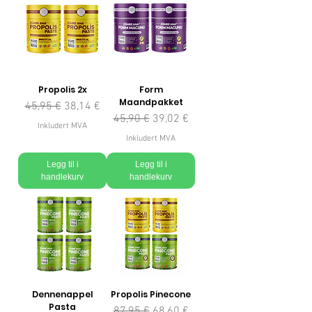
Propolis 2x
Form
Maandpakket
Vanlig pris
Salgspris
45,95 €
38,14 €
Vanlig pris
Salgspris
45,90 €
39,02 €
Inkludert MVA
Inkludert MVA
Legg til i
Legg til i
handlekurv
handlekurv
Dennenappel
Propolis Pinecone
Pasta
Vanlig pris
Salgspris
87,95 €
68,60 €