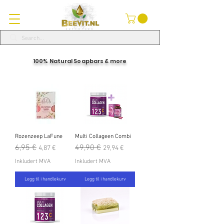
100% Natural Soapbars & more
Rozenzeep LaFune
Multi Collageen Combi
Vanlig pris
6,95 €
Salgspris
Vanlig pris
49,90 €
Salgspris
4,87 €
29,94 €
Inkludert MVA
Inkludert MVA
Legg til i handlekurv
Legg til i handlekurv