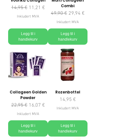
Voonka Collagen
Multi Collageen
Combi
Vanlig pris
Salgspris
14,95 €
11,21 €
Vanlig pris
Salgspris
49,90 €
29,94 €
Inkludert MVA
Inkludert MVA
Legg til i
Legg til i
handlekurv
handlekurv
Collageen Golden
Rozenbottel
Powder
Pris
14,95 €
Vanlig pris
Salgspris
22,95 €
16,07 €
Inkludert MVA
Inkludert MVA
Legg til i
Legg til i
handlekurv
handlekurv