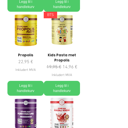
Legg til i
Legg til i
handlekurv
handlekurv
BTS
Propolis
Kids Pasta met
Propolis
Pris
22,95 €
Vanlig pris
Salgspris
19,95 €
14,96 €
Inkludert MVA
Inkludert MVA
Legg til i
Legg til i
handlekurv
handlekurv