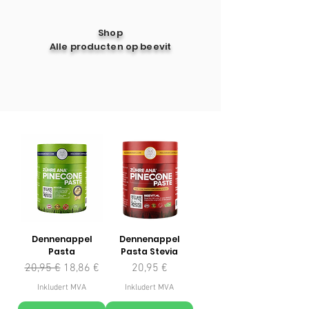
Shop
Alle producten op beevit
Dennenappel
Dennenappel
Pasta
Pasta Stevia
Vanlig pris
Salgspris
Pris
20,95 €
18,86 €
20,95 €
Inkludert MVA
Inkludert MVA