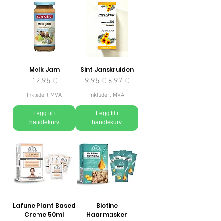
Melk Jam
Sint Janskruiden
Pris
Vanlig pris
Salgspris
12,95 €
9,95 €
6,97 €
Inkludert MVA
Inkludert MVA
Legg til i
Legg til i
handlekurv
handlekurv
Lafune Plant Based
Biotine
Creme 50ml
Haarmasker