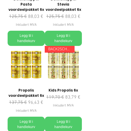
Pasta
Stevia
voordeelpakket 6x
voordeelpakket 6x
Vanlig pris
Salgspris
Vanlig pris
Salgspris
125,75 €
88,03 €
125,75 €
88,03 €
Inkludert MVA
Inkludert MVA
Legg til i
Legg til i
handlekurv
handlekurv
BACK2SCHOOL
Propolis
Kids Propolis 6x
voordeelpakket 6x
Vanlig pris
Salgspris
119,70 €
83,79 €
Vanlig pris
Salgspris
137,75 €
96,43 €
Inkludert MVA
Inkludert MVA
Legg til i
Legg til i
handlekurv
handlekurv