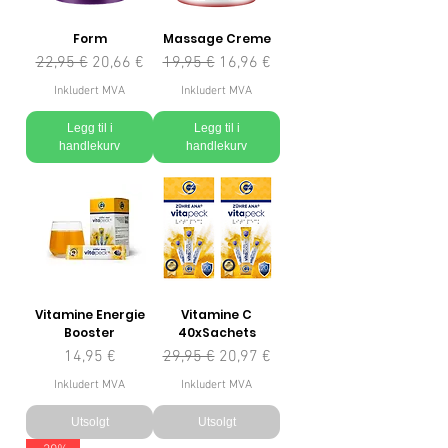
Form
Massage Creme
Vanlig pris
Salgspris
Vanlig pris
Salgspris
22,95 €
20,66 €
19,95 €
16,96 €
Inkludert MVA
Inkludert MVA
Legg til i
Legg til i
handlekurv
handlekurv
Vitamine Energie
Vitamine C
Booster
40xSachets
Pris
Vanlig pris
Salgspris
14,95 €
29,95 €
20,97 €
Inkludert MVA
Inkludert MVA
Utsolgt
Utsolgt