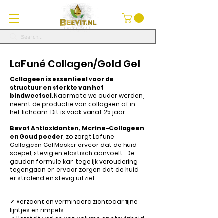
LaFuné Collagen/Gold Gel
Collageen is essentieel voor de
structuur en sterkte van het
bindweefsel
. Naarmate we ouder worden,
neemt de productie van collageen af in
het lichaam. Dit is vaak vanaf 25 jaar.
Bevat Antioxidanten, Marine-Collageen
en Goud poeder
, zo zorgt Lafune
Collageen Gel Masker ervoor dat de huid
soepel, stevig en elastisch aanvoelt. De
gouden formule kan tegelijk veroudering
tegengaan en ervoor zorgen dat de huid
er stralend en stevig uitziet.
✓ Verzacht en verminderd zichtbaar ﬁjne
lijntjes en rimpels