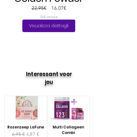
Prezzo
Prezzo
22,95€
16,07€
regolare
scontato
IVA inclusa
Visualizza dettagli
Interessant voor
jou
Rozenzeep LaFune
Multi Collageen
Combi
Prezzo regolare
Prezzo scontato
6,95 €
4,87 €