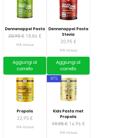
Dennenappel Pasta
Dennenappel Pasta
Stevia
Prezzo regolare
Prezzo scontato
20,95 €
18,86 €
Prezzo
20,95 €
IVA inclusa
IVA inclusa
Aggiungi al
Aggiungi al
carrello
carrello
BTS
Propolis
Kids Pasta met
Propolis
Prezzo
22,95 €
Prezzo regolare
Prezzo scontato
19,95 €
14,96 €
IVA inclusa
IVA inclusa