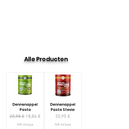
Alle Producten
Dennenappel
Dennenappel
Pasta
Pasta Stevia
Prezzo regolare
Prezzo scontato
Prezzo
20,95 €
18,86 €
20,95 €
IVA inclusa
IVA inclusa