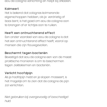
eau de cologne verlichting en helpt bij afkoelen.
Kalmeert
Het is bekend dat colognes kalmerende
eigenschappen hebben, als je verdrietig of
boos bent, is het goed om eau de cologne aan
te brengen of er lichtjes aan te ruiken.
Heeft een ontnuchterend effect
Een ander voordeel van eau de cologne is dat
het een ontnuchterend effect heeft, vooral op
mensen die zijn flauwgevallen.
Beschermt tegen bacteriën
Bevestigd dat eau de cologne een van de meest
praktische manieren is om te beschermen
tegen ziektekiemen en bacteriën.
Verlicht hoofdpijn
Als je hoofdpijn hebt en je slapen masseert, is
het mogelijk om te zien dat de cologne de pijn
zal verlichten.
Niet gebruiken bij overgevoelig of beschadigd
huid.