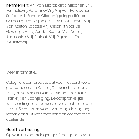
Kenmerken:
Vrij Van Microplastic, Siliconen Vrij,
Palmolievrij, Paraffine-Vrij, Vrij Van Parabenen,
Sulfaat Vrij, Zonder Olieachtige Ingrediënten,
Comedogeen-Vrij, Veganistisch, Glutenvrij, Vrij
Van Aceton, Lactose Vrij, Geschikt Voor De
Gevoelige Huid, Zonder Sporen Van Noten,
Ammoniak Vrij, Ftalaat-Vrij, Pigment- En
Kleurstofvrij
Meer informatie...
Cologne is een product dat voor het eerst werd
geproduceerd in Keulen, Duitsland in de jaren
1300, en vervolgens van Duitsland naar Italië,
Frankrijk en Spanje ging. De oorspronkelijke
verspreiding naar de wereld vond echter plaats
na de 15e eeuw en wordt vandaag de dag nog
steeds gebruikt voor medische en cosmetische
doeleinden.
Geeft verfrissing
Op warme zomerdagen geeft het gebruik van