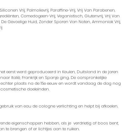
Siliconen Vrij, Palmolievrij, Paraffine-Vrij, Vrij Van Parabenen,
grediënten, Comedogeen-Vrij, Veganistisch, Glutenvrij, Vrij Van
or De Gevoelige Huid, Zonder Sporen Van Noten, Ammoniak Vrij,
ij
et eerst werd geproduceerd in Keulen, Duitsland in de jaren
aar Italië, Frankrijk en Spanje ging. De oorspronkelijke
d echter plaats na de 15e eeuw en wordt vandaag de dag nog
 cosmetische doeleinden.
ruik van eau de cologne verlichting en helpt bij afkoelen.
rende eigenschappen hebben, als je verdrietig of boos bent,
 te brengen of er lichtjes aan te ruiken.