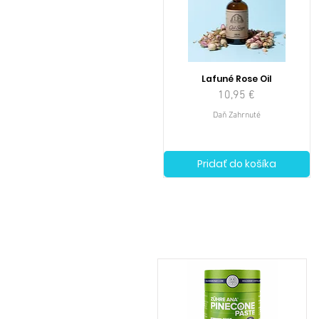
Lafuné Rose Oil
Cena
10,95 €
Daň Zahrnuté
Pridať do košíka