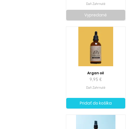
Daň Zahrnuté
Vypredané
Argan oil
Cena
9,95 €
Daň Zahrnuté
Pridať do košíka