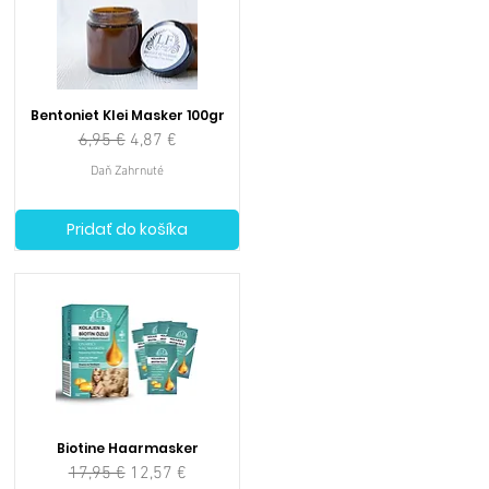
Bentoniet Klei Masker 100gr
Normálna cena
Zľavnená cena
6,95 €
4,87 €
Daň Zahrnuté
Pridať do košíka
Biotine Haarmasker
Normálna cena
Zľavnená cena
17,95 €
12,57 €