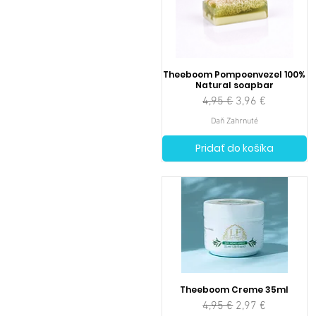
Theeboom Pompoenvezel 100%
Natural soapbar
Normálna cena
Zľavnená cena
4,95 €
3,96 €
Daň Zahrnuté
Pridať do košíka
Theeboom Creme 35ml
Normálna cena
Zľavnená cena
4,95 €
2,97 €