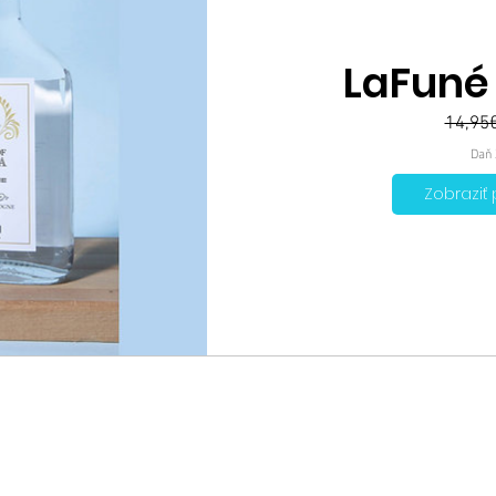
LaFuné
14,95
Daň 
Zobraziť