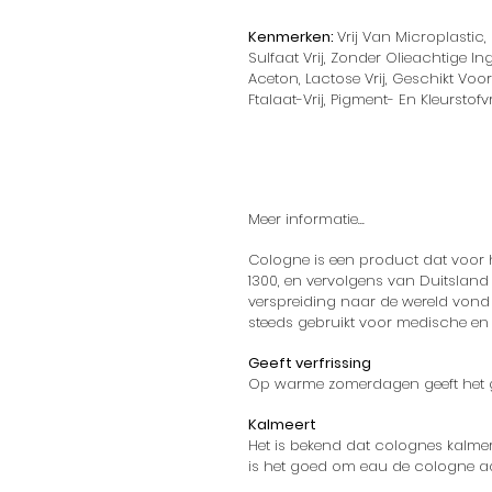
Kenmerken:
Vrij Van Microplastic, 
Sulfaat Vrij, Zonder Olieachtige In
Aceton, Lactose Vrij, Geschikt Vo
Ftalaat-Vrij, Pigment- En Kleurstofvr
Meer informatie...
Cologne is een product dat voor h
1300, en vervolgens van Duitsland n
verspreiding naar de wereld von
steeds gebruikt voor medische en
Geeft verfrissing
Op warme zomerdagen geeft het geb
Kalmeert
Het is bekend dat colognes kalme
is het goed om eau de cologne aan