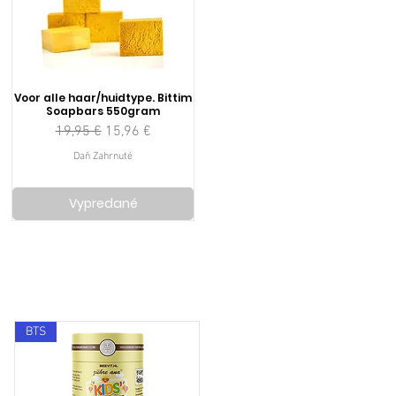
Voor alle haar/huidtype. Bittim
Soapbars 550gram
Normálna cena
Zľavnená cena
19,95 €
15,96 €
Daň Zahrnuté
Vypredané
BTS