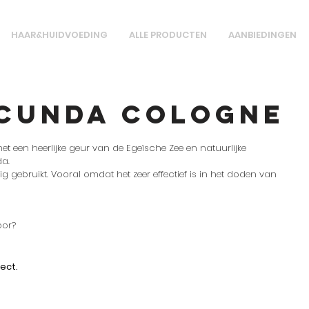
HAAR&HUIDVOEDING
ALLE PRODUCTEN
AANBIEDINGEN
 Cunda Cologne
et een heerlijke geur van de Egeïsche Zee en natuurlijke
a.
 gebruikt. Vooral omdat het zeer effectief is in het doden van
oor?
ect.