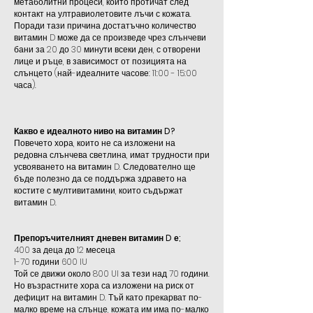
метаболитни процеси, които протичат след
контакт на ултравиолетовите лъчи с кожата.
Поради тази причина достатъчно количество
витамин D може да се произведе чрез слънчеви
бани за 20 до 30 минути всеки ден, с отворени
лице и ръце, в зависимост от позицията на
слънцето (най-идеалните часове: 11:00 - 15:00
часа).
Какво е идеалното ниво на витамин D?
Повечето хора, които не са изложени на
редовна слънчева светлина, имат трудности при
усвояването на витамин D. Следователно ще
бъде полезно да се поддържа здравето на
костите с мултивитамини, които съдържат
витамин D.
Препоръчителният дневен витамин D е;
400 за деца до 12 месеца
1-70 години 600 IU
Той се движи около 800 UI за тези над 70 години.
Но възрастните хора са изложени на риск от
дефицит на витамин D. Тъй като прекарват по-
малко време на слънце, кожата им има по-малко