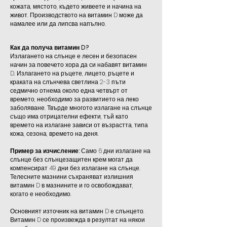
кожата, мястото, където живеете и начина на
живот. Производството на витамин D може да
намалее или да липсва напълно.
Как да получа витамин D?
Излагането на слънце е лесен и безопасен
начин за повечето хора да си набавят витамин
D. Излагането на ръцете, лицето, ръцете и
краката на слънчева светлина 2-3 пъти
седмично отнема около една четвърт от
времето, необходимо за развитието на леко
заболяване. Твърде многото излагане на слънце
също има отрицателни ефекти, тъй като
времето на излагане зависи от възрастта, типа
кожа, сезона, времето на деня.
Пример за изчисление:
Само 6 дни излагане на
слънце без слънцезащитен крем могат да
компенсират 49 дни без излагане на слънце.
Телесните мазнини съхраняват излишния
витамин D в мазнините и го освобождават,
когато е необходимо.
Основният източник на витамин D е слънцето.
Витамин D се произвежда в резултат на някои