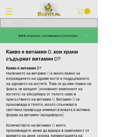
100% натурален, сертифициран и патентован
Какво е витамин D, кои храни
съдържат витамин D?
Какво е витамин D?
Наличието на витамин D е много важно за
изграждането на здрави кости и поддържането
на здравето на костите. Това се дължи главно на
факта, че калцият (основният компонент на
костите) се абсорбира от тялото само в
присъствието на витамин D. Витамин D се
произвежда в тялото, когато слънчевата
светлина превръща химикал в кожата в активна
форма на витамин (калциферол).
Количеството на витамин D, което
произвеждате, може да варира в зависимост от
времето на деня, сезона, пигментацията на