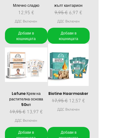
Млечно сладко
жълт кантарион
Цена
Редовна цена
Продажна цена
12,95 €
9,95 €
6,97 €
ДДС Включен
ДДС Включен
Добави в
Добави в
кошницата
кошницата
Lafune Крем на
Biotine Haarmasker
растителна основа
Редовна цена
Продажна цена
17,95 €
12,57 €
50мл
ДДС Включен
Редовна цена
Продажна цена
19,95 €
13,97 €
ДДС Включен
Добави в
Добави в
кошницата
кошницата