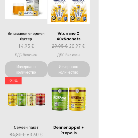
Витаминен енергиен
Vitamine C
бустер
40xSachets
Цена
Редовна цена
Продажна цена
14,95 €
29,95 €
20,97 €
ДДС Включен
ДДС Включен
Изчерпано
Изчерпано
количество
количество
-30%
Семеен пакет
Dennenappel +
Propolis
Редовна цена
Продажна цена
84,80 €
63,60 €