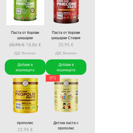
Паста от борови
Паста от борови
шишарки
шишарки Стевия
Редовна цена
Продажна цена
Цена
20,95 €
18,86 €
20,95 €
ДДС Включен
ДДС Включен
Добави в
Добави в
кошницата
кошницата
BTS
прополис
Детска паста с
прополис
Цена
22,95 €