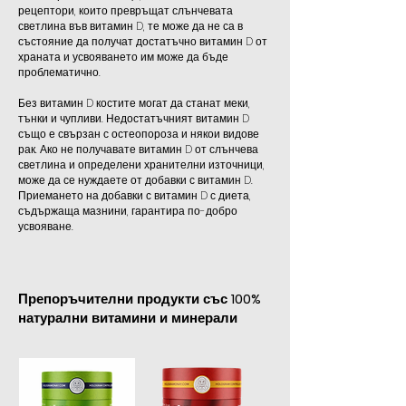
рецептори, които превръщат слънчевата
светлина във витамин D, те може да не са в
състояние да получат достатъчно витамин D от
храната и усвояването им може да бъде
проблематично.
Без витамин D костите могат да станат меки,
тънки и чупливи. Недостатъчният витамин D
също е свързан с остеопороза и някои видове
рак. Ако не получавате витамин D от слънчева
светлина и определени хранителни източници,
може да се нуждаете от добавки с витамин D.
Приемането на добавки с витамин D с диета,
съдържаща мазнини, гарантира по-добро
усвояване.
Препоръчителни продукти със 100%
натурални витамини и минерали