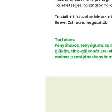
Ha lehetséges, használjon faka
Tanúsított és szabadalmaztat
Beevit Zuhreana kiegészítők
Tartalom:
Fenyőtoboz, fenyőgumi, kur
glükán, cink-glükanát, D3-vi
melasz, szentjánoskenyér m