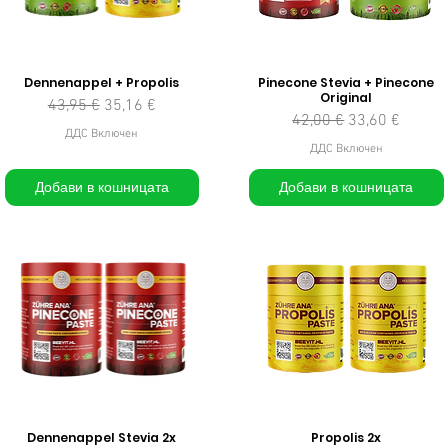
Dennenappel + Propolis
Pinecone Stevia + Pinecone
Original
Редовна цена
Продажна цена
43,95 €
35,16 €
Редовна цена
Продажна це
42,00 €
33,60 €
ДДС Включен
ДДС Включен
Добави в кошницата
Добави в кошницата
Dennenappel Stevia 2x
Propolis 2x