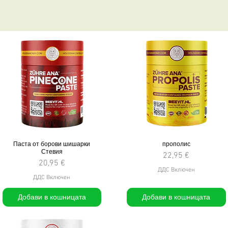
Паста от борови шишарки
прополис
Стевия
Цена
22,95 €
Цена
20,95 €
ДДС Включен
ДДС Включен
Добави в кошницата
Добави в кошницата