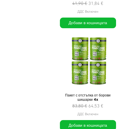
Редовна цена
Продажна цена
41,90 €
31,84 €
ДДС Включен
Добави в кошницата
Пакет с отстъпка от борови
шишарки 4x
Редовна цена
Продажна цена
83,80 €
64,53 €
ДДС Включен
Добави в кошницата