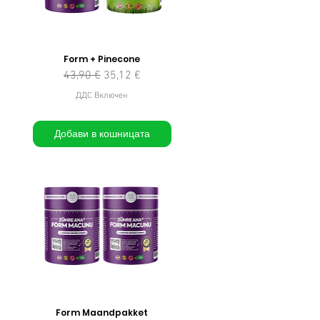
Form + Pinecone
Редовна цена
Продажна цена
43,90 €
35,12 €
на
ДДС Включен
Добави в кошницата
Form Maandpakket