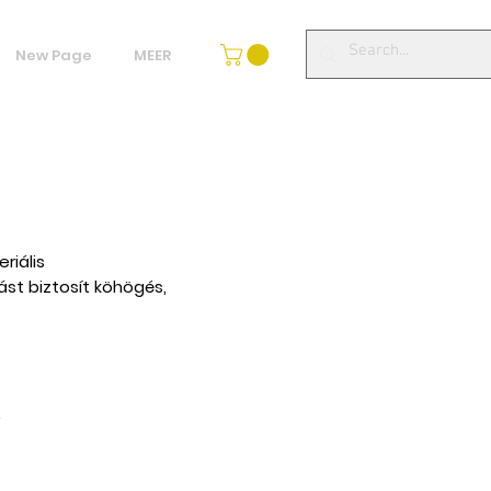
New Page
MEER
riális
ást biztosít köhögés,
.