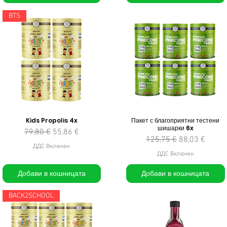
BTS
Kids Propolis 4x
Пакет с благоприятни тестени
шишарки 6x
Редовна цена
Продажна цена
79,80 €
55,86 €
Редовна цена
Продажна це
125,75 €
88,03 €
ДДС Включен
ДДС Включен
Добави в кошницата
Добави в кошницата
BACK2SCHOOL