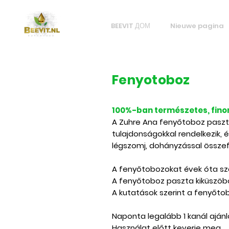
BEEVIT ДОМ
Nieuwe pagina
Fenyotoboz
100%-ban természetes, fino
A Zuhre Ana fenyőtoboz paszta
tulajdonságokkal rendelkezik, 
légszomj, dohányzással össze
A fenyőtobozokat évek óta sz
A fenyőtoboz paszta kiküszöbö
A kutatások szerint a fenyőtobo
Naponta legalább 1 kanál ajánl
Használat előtt keverje meg.