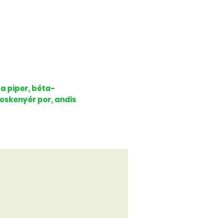
 piper, béta-
noskenyér por, andis