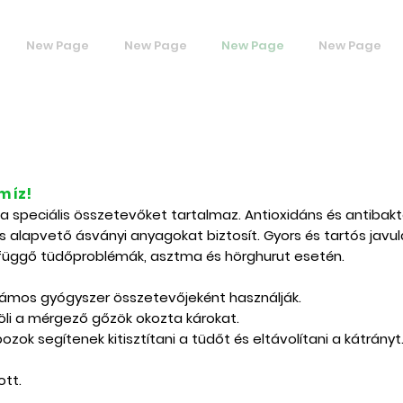
New Page
New Page
New Page
New Page
m íz!
 speciális összetevőket tartalmaz. Antioxidáns és antibakte
és alapvető ásványi anyagokat biztosít. Gyors és tartós javul
függő tüdőproblémák, asztma és hörghurut esetén.
ámos gyógyszer összetevőjeként használják.
li a mérgező gőzök okozta károkat.
zok segítenek kitisztítani a tüdőt és eltávolítani a kátrányt
ott.