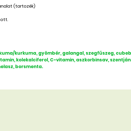
nalat (tartozék)
ott.
kuma/kurkuma, gyömbér, galangal, szegfűszeg, cubeba
tamin, kolekalciferol, C-vitamin, aszkorbinsav, szentjá
elasz, borsmenta.