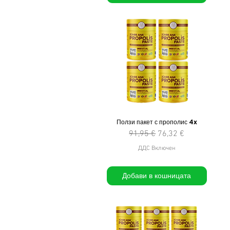
Ползи пакет с прополис 4x
Редовна цена
Продажна цена
91,95 €
76,32 €
ДДС Включен
Добави в кошницата